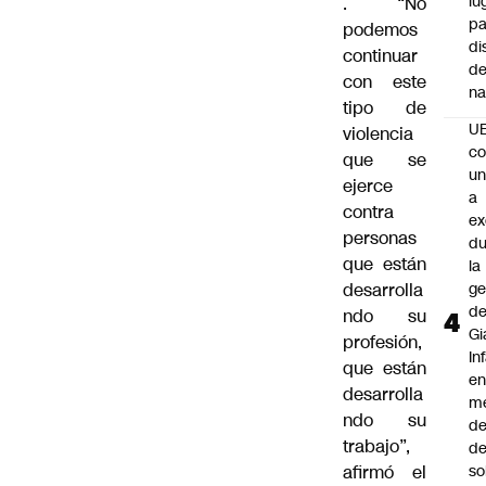
lu
. “No
pa
podemos
di
continuar
de
con este
na
tipo de
U
violencia
co
que se
un
ejerce
a
contra
e
personas
du
que están
la
desarrolla
ge
d
ndo su
Gi
profesión,
In
que están
e
desarrolla
m
ndo su
d
trabajo”,
de
afirmó el
so