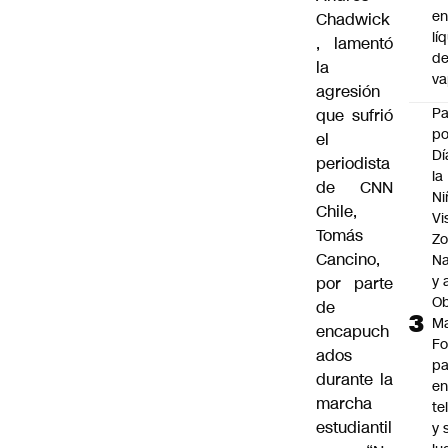
e
Chadwick
lí
, lamentó
d
la
v
agresión
P
que sufrió
po
el
Dí
periodista
la
de CNN
Ni
Chile,
Vi
Tomás
Zo
Cancino,
Na
y 
por parte
Ob
de
M
encapuch
Fo
ados
p
durante la
e
marcha
te
estudiantil
y 