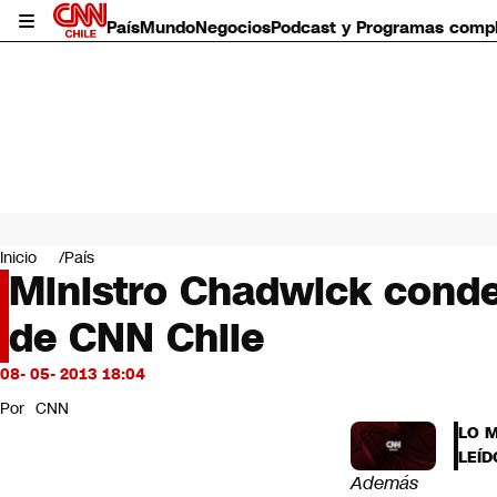
País
Mundo
Negocios
Podcast y Programas comp
País
Mundo
Inicio
País
Negocios
Ministro Chadwick conde
Deportes
de CNN Chile
Programas completos
Cultura
Servicios
08- 05- 2013 18:04
Bits
Por
CNN
CNN Data
LO 
CNN tiempo
LEÍD
Futuro 360
Además
Opinión