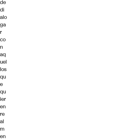
de
di
alo
ga
r
co
n
aq
uel
los
qu
e
qu
ier
en
re
al
m
en