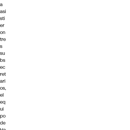
a
asi
sti
er
on
tre
s
su
bs
ec
ret
ari
os,
el
eq
ui
po
de
Ha