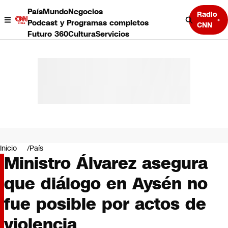
País
Mundo
Negocios
Radio
Podcast y Programas completos
CNN
Futuro 360
Cultura
Servicios
País
Mundo
Negocios
Inicio
País
Ministro Álvarez asegura
Deportes
Programas completos
que diálogo en Aysén no
Cultura
Servicios
fue posible por actos de
Bits
CNN Data
violencia
CNN tiempo