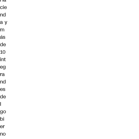
cie
nd
a y
m
ás
de
10
int
eg
ra
nd
es
de
l
go
bi
er
no