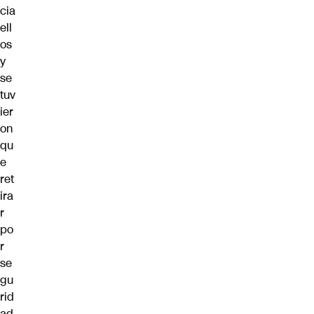
cia
ell
os
y
se
tuv
ier
on
qu
e
ret
ira
r
po
r
se
gu
rid
ad