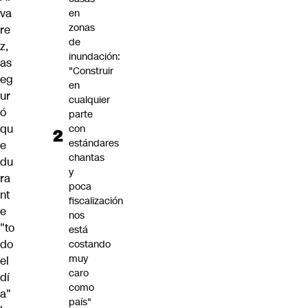
va
en
zonas
re
de
z,
inundación:
as
"Construir
eg
en
ur
cualquier
ó
parte
qu
con
estándares
e
chantas
du
y
ra
poca
nt
fiscalización
e
nos
"to
está
do
costando
muy
el
caro
dí
como
a"
país"