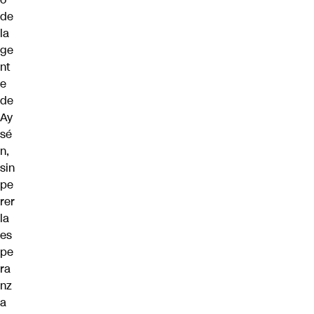
de
la
ge
nt
e
de
Ay
sé
n,
sin
pe
rer
la
es
pe
ra
nz
a