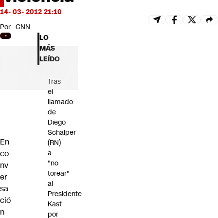
Futuro 360
14- 03- 2012 21:10
Opinión
Por
CNN
LO
MÁS
LEÍDO
Tras
el
llamado
de
Diego
Schalper
En
(RN)
co
a
"no
nv
torear"
er
al
sa
Presidente
ció
Kast
n
por