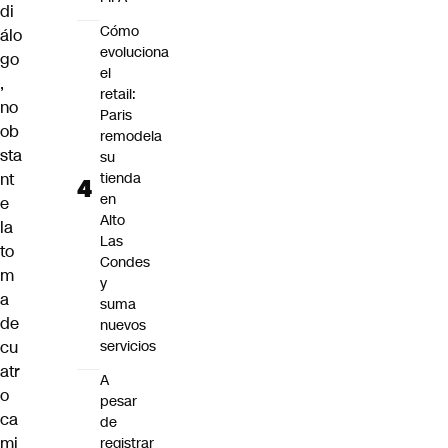
di
Cómo
álo
evoluciona
go
el
,
retail:
no
Paris
ob
remodela
sta
su
nt
tienda
en
e
Alto
la
Las
to
Condes
m
y
a
suma
de
nuevos
cu
servicios
atr
A
o
pesar
ca
de
mi
registrar