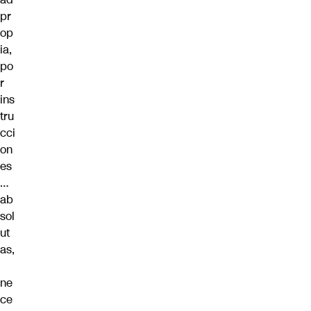
pr
op
ia,
po
r
ins
tru
cci
on
es
…
ab
sol
ut
as,
ne
ce