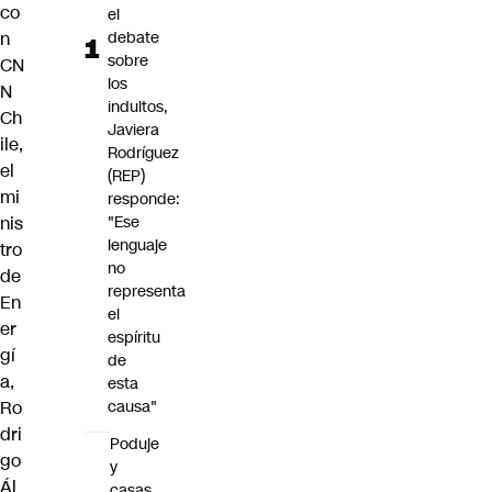
co
el
n
debate
sobre
CN
los
N
indultos,
Ch
Javiera
ile,
Rodríguez
el
(REP)
mi
responde:
nis
"Ese
lenguaje
tro
no
de
representa
En
el
er
espíritu
gí
de
a,
esta
Ro
causa"
dri
Poduje
go
y
Ál
casas