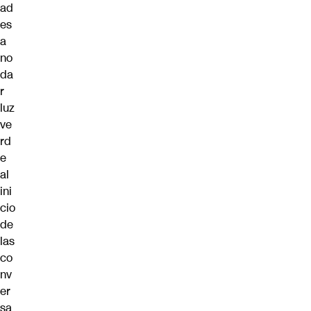
ad
es
a
no
da
r
luz
ve
rd
e
al
ini
cio
de
las
co
nv
er
sa