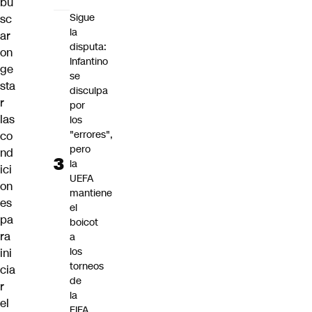
bu
Sigue
sc
la
ar
disputa:
on
Infantino
ge
se
sta
disculpa
r
por
las
los
"errores",
co
pero
nd
la
ici
UEFA
on
mantiene
es
el
pa
boicot
ra
a
los
ini
torneos
cia
de
r
la
el
FIFA