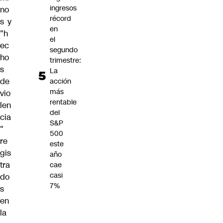
ingresos
no
récord
s y
en
"h
el
ec
segundo
ho
trimestre:
s
La
de
acción
más
vio
rentable
len
del
cia
S&P
"
500
re
este
gis
año
tra
cae
casi
do
7%
s
en
la