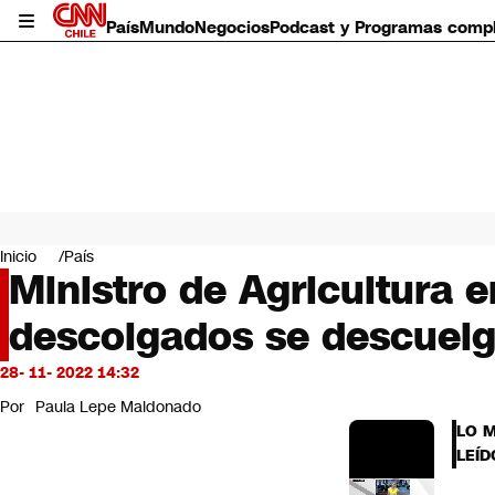
País
Mundo
Negocios
Podcast y Programas comp
País
Mundo
Inicio
País
Negocios
Ministro de Agricultura 
Deportes
descolgados se descuelg
Programas completos
Cultura
Servicios
28- 11- 2022 14:32
Bits
Por
Paula Lepe Maldonado
CNN Data
LO 
CNN tiempo
LEÍD
Futuro 360
Opinión