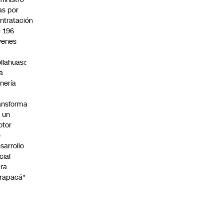
s por
ntratación
 196
venes
n
llahuasi:
a
nería
ansforma
 un
otor
e
sarrollo
cial
ra
rapacá"