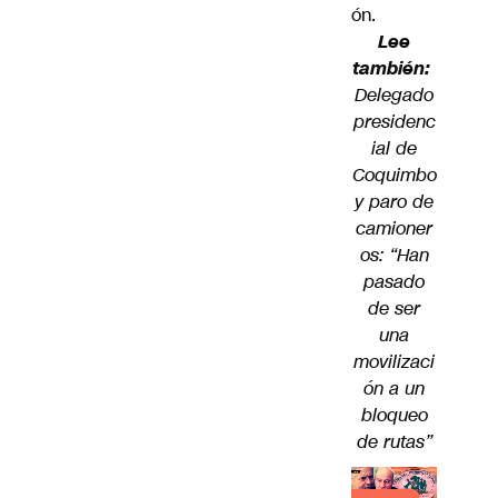
ón.
Lee
también:
Delegado
presidenc
ial de
Coquimbo
y paro de
camioner
os: “Han
pasado
de ser
una
movilizaci
ón a un
bloqueo
de rutas”