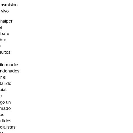
ansmisión
 vivo
halper
el
ebate
bre
s
dultos
iformados
ondenados
r el
tallido
cial:
e
go un
amado
los
rtidos
icialistas