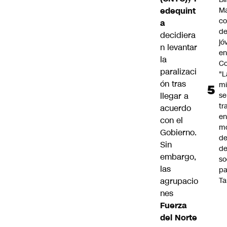
edequint
Ma
co
a
de
decidiera
jó
n
levantar
e
la
Co
paralizaci
"L
ón tras
mi
llegar a
se
tr
acuerdo
en
con el
m
Gobierno
.
d
Sin
de
embargo,
so
las
pa
agrupacio
Ta
nes
Fuerza
del Norte