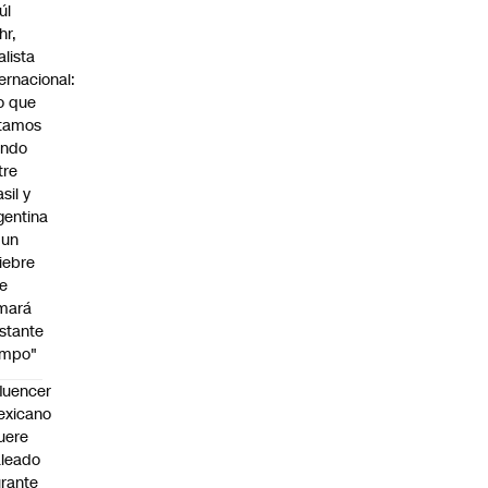
úl
hr,
alista
ternacional:
o que
tamos
endo
tre
sil y
gentina
 un
iebre
e
mará
stante
empo"
fluencer
exicano
uere
leado
rante