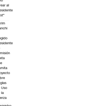
no
rear al
esidente
st"
rim
anchi
egido
esidente
e
misión
xta
ue
amita
oyecto
bre
glas
 Uso
 la
erza
ministro