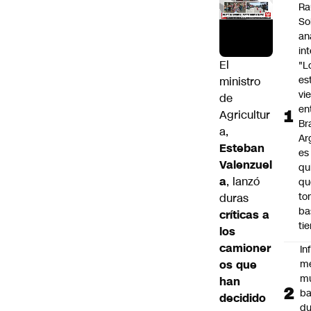
Ra
So
an
in
El
"L
es
ministro
vi
de
en
Agricultur
Bra
a,
Ar
Esteban
es
Valenzuel
qu
a
, lanzó
qu
to
duras
ba
críticas a
ti
los
camioner
In
os que
m
m
han
ba
decidido
du