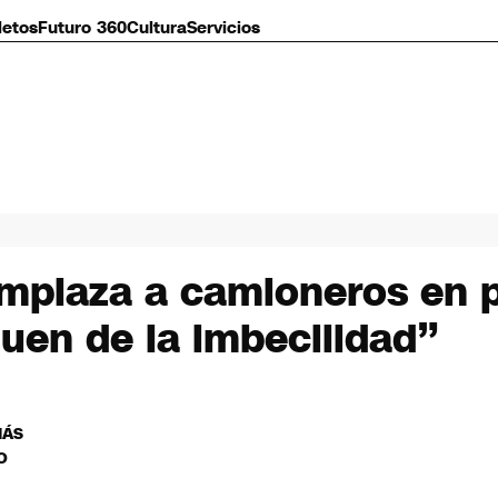
letos
Futuro 360
Cultura
Servicios
emplaza a camioneros en 
uen de la imbecilidad”
MÁS
O