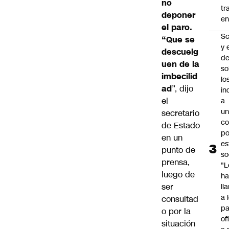
no
tr
deponer
en
el paro.
Sc
“Que se
y 
descuelg
d
uen de la
so
imbecilid
lo
ad
”, dijo
in
el
a
un
secretario
c
de Estado
po
en un
es
punto de
so
prensa,
"L
luego de
ha
ser
ll
a 
consultad
pa
o por la
of
situación