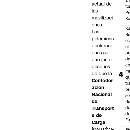
a 
actual de
to
las
Pr
movilizaci
Ka
ones.
Ka
Las
Bi
polémicas
es
declaraci
el
ones se
pr
d
dan justo
co
después
mi
de que la
q
Confeder
tr
ación
pr
Nacional
so
de
Re
de
Transport
de
e de
Fu
Carga
(CNTC)
y
F
Bi