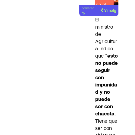
Lea el
powered
artículo
by
El
ministro
de
Agricultur
a indicó
que “
esto
no puede
seguir
con
impunida
d y no
puede
ser con
chacota
.
Tiene que
ser con