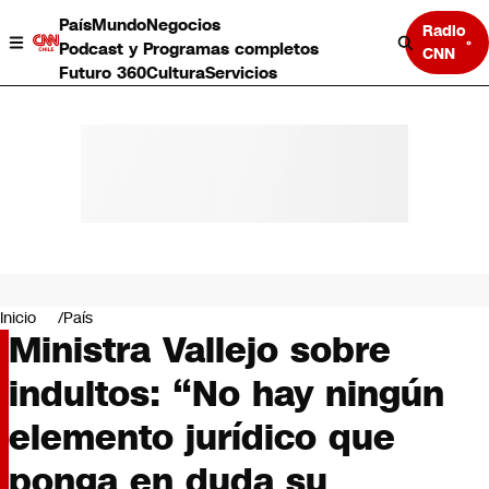
País
Mundo
Negocios
Radio
Podcast y Programas completos
CNN
Futuro 360
Cultura
Servicios
País
Mundo
Negocios
Inicio
País
Ministra Vallejo sobre
Deportes
Programas completos
indultos: “No hay ningún
Cultura
Servicios
elemento jurídico que
Bits
CNN Data
ponga en duda su
CNN tiempo