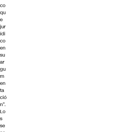
co
qu
e
jur
ídi
co
en
su
ar
gu
m
en
ta
ció
n”.
Lo
s
se