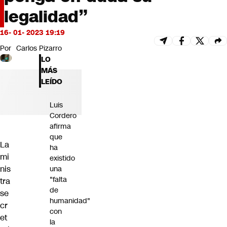
Futuro 360
legalidad”
Opinión
16- 01- 2023 19:19
Por
Carlos Pizarro
LO
MÁS
LEÍDO
Luis
Cordero
afirma
que
La
ha
mi
existido
nis
una
"falta
tra
de
se
humanidad"
cr
con
et
la