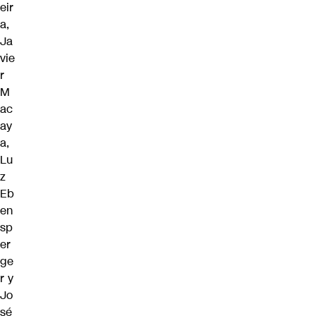
eir
a,
Ja
vie
r
M
ac
ay
a,
Lu
z
Eb
en
sp
er
ge
r y
Jo
sé