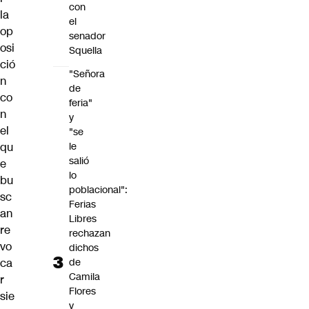
con
la
el
op
senador
osi
Squella
ció
"Señora
n
de
co
feria"
n
y
el
"se
le
qu
salió
e
lo
bu
poblacional":
sc
Ferias
an
Libres
re
rechazan
vo
dichos
de
ca
Camila
r
Flores
sie
y