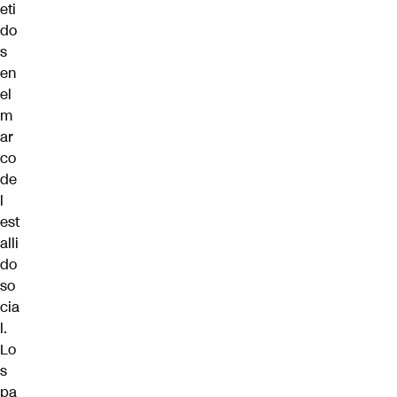
eti
do
s
en
el
m
ar
co
de
l
est
alli
do
so
cia
l.
Lo
s
pa