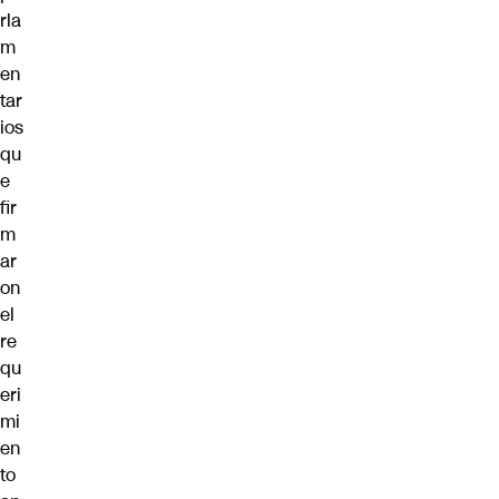
rla
m
en
tar
ios
qu
e
fir
m
ar
on
el
re
qu
eri
mi
en
to