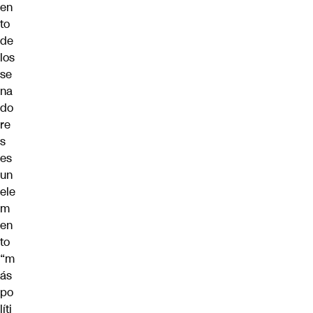
en
to
de
los
se
na
do
re
s
es
un
ele
m
en
to
“m
ás
po
líti