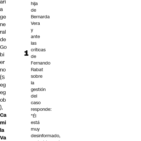
ari
hija
a
de
ge
Bernarda
Vera
ne
y
ral
ante
de
las
Go
críticas
bi
de
er
Fernando
no
Rabat
sobre
(S
la
eg
gestión
eg
del
ob
caso
),
responde:
Ca
"Él
mi
está
muy
la
desinformado,
Va