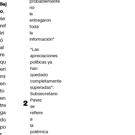
probablemente
llej
no
o
,
le
se
entregaron
ref
toda
iri
la
información"
ó
al
"Las
re
apreciaciones
qu
políticas ya
han
eri
quedado
mi
completamente
en
superadas":
to
Subsecretario
en
Pavez
tre
se
ga
refiere
a
do
la
po
polémica
r