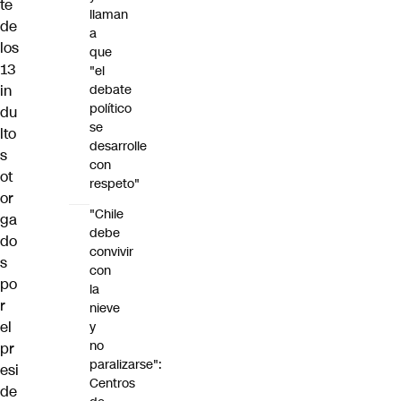
te
llaman
de
a
los
que
13
"el
debate
in
político
du
se
lto
desarrolle
s
con
ot
respeto"
or
"Chile
ga
debe
do
convivir
s
con
po
la
r
nieve
el
y
no
pr
paralizarse":
esi
Centros
de