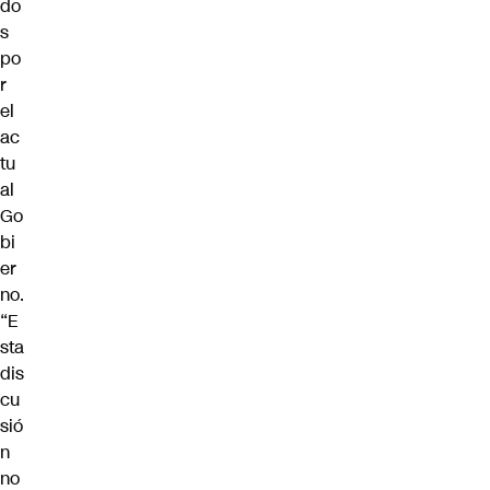
do
s
po
r
el
ac
tu
al
Go
bi
er
no.
“E
sta
dis
cu
sió
n
no