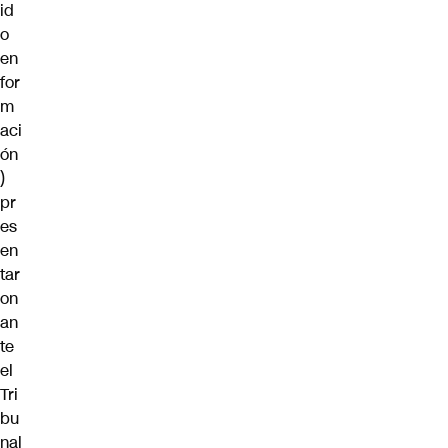
id
o
en
for
m
aci
ón
)
pr
es
en
tar
on
an
te
el
Tri
bu
nal