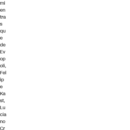
mi
en
tra
s
qu
e
de
Ev
op
oli,
Fel
ip
e
Ka
st,
Lu
cia
no
Cr