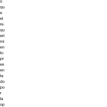
ó
qu
e
el
re
qu
eri
mi
en
to
pr
es
en
ta
do
po
r
la
op