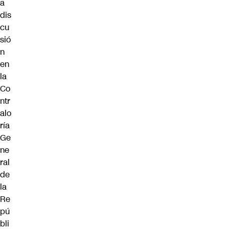
a
dis
cu
sió
n
en
la
Co
ntr
alo
ría
Ge
ne
ral
de
la
Re
pú
bli