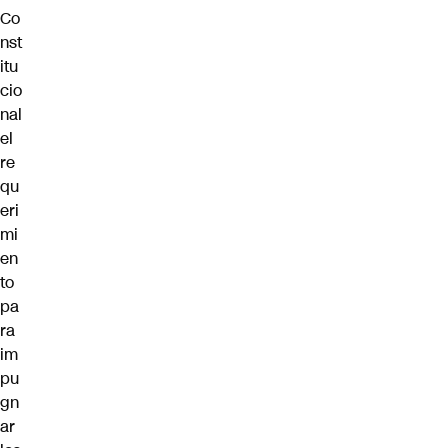
Co
nst
itu
cio
nal
el
re
qu
eri
mi
en
to
pa
ra
im
pu
gn
ar