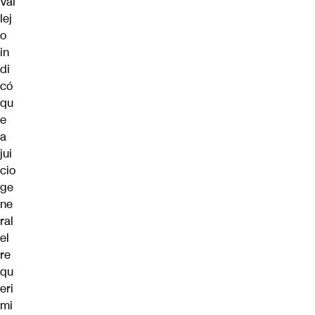
Val
lej
o
in
di
có
qu
e
a
jui
cio
ge
ne
ral
el
re
qu
eri
mi