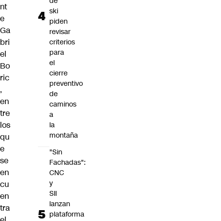
de
nt
ski
e
piden
Ga
revisar
bri
criterios
para
el
el
Bo
cierre
ric
preventivo
,
de
en
caminos
tre
a
los
la
montaña
qu
e
"Sin
se
Fachadas":
en
CNC
y
cu
SII
en
lanzan
tra
plataforma
el