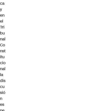
ca
y
en
el
Tri
bu
nal
Co
nst
itu
cio
nal
la
dis
cu
sió
n
es
ne