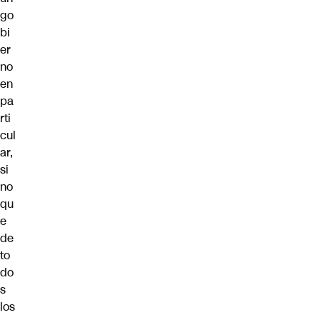
go
bi
er
no
en
pa
rti
cul
ar,
si
no
qu
e
de
to
do
s
los