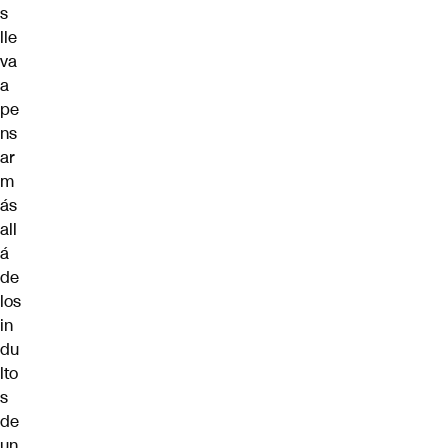
s
lle
va
a
pe
ns
ar
m
ás
all
á
de
los
in
du
lto
s
de
un