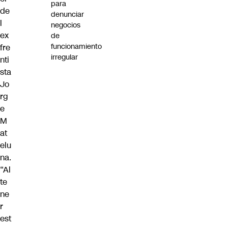
para
de
denunciar
l
negocios
ex
de
funcionamiento
fre
irregular
nti
sta
Jo
rg
e
M
at
elu
na.
“Al
te
ne
r
est