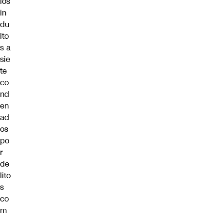
los
in
du
lto
s a
sie
te
co
nd
en
ad
os
po
r
de
lito
s
co
m