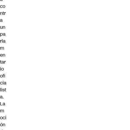
co
ntr
a
un
pa
rla
m
en
tar
io
ofi
cia
list
a.
La
m
oci
ón