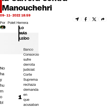
Futuro 360
Manouchehri
Opinión
09- 11- 2022 18:59
Por
Polet Herrera
LO
MÁS
LEÍDO
Banco
Consorcio
sufre
derrota
No
judicial:
ha
Corte
y
Suprema
rechaza
hu
demanda
m
en
o
que
bl
acusaban