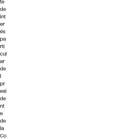
te
de
int
er
és
pa
rti
cul
ar
de
l
pr
esi
de
nt
e
de
la
Co