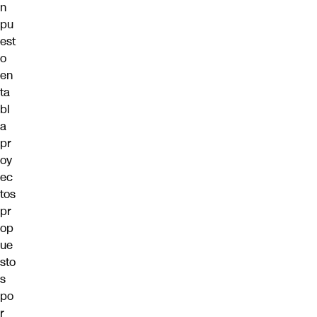
n
pu
est
o
en
ta
bl
a
pr
oy
ec
tos
pr
op
ue
sto
s
po
r