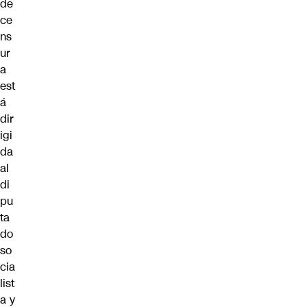
de
ce
ns
ur
a
est
á
dir
igi
da
al
di
pu
ta
do
so
cia
list
a y