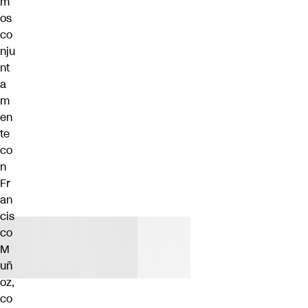
m
os
co
nju
nt
a
m
en
te
co
n
Fr
an
cis
co
M
uñ
oz,
co