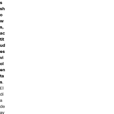
s
sh
o
w
s,
ac
tit
ud
es
vi
ol
en
ta
s
.
El
dí
a
de
ay