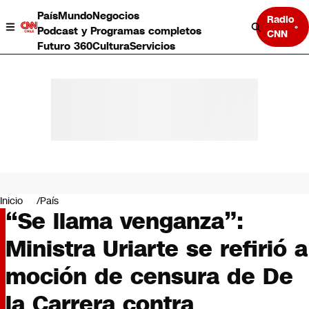
País
Mundo
Negocios
Radio
Podcast y Programas completos
CNN
Futuro 360
Cultura
Servicios
País
Mundo
Negocios
Inicio
País
“Se llama venganza”:
Deportes
Programas completos
Ministra Uriarte se refirió a
Cultura
Servicios
moción de censura de De
Bits
CNN Data
la Carrera contra
CNN tiempo