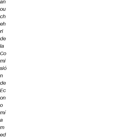
an
ou
ch
eh
ri
de
la
Co
mi
sió
n
de
Ec
on
o
mí
a
m
ed