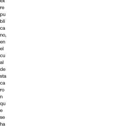
ex
re
pu
bli
ca
no,
en
el
cu
al
de
sta
ca
ro
n
qu
e
se
ha