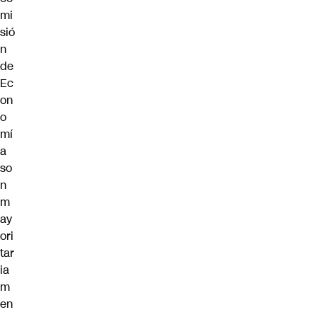
mi
sió
n
de
Ec
on
o
mí
a
so
n
m
ay
ori
tar
ia
m
en