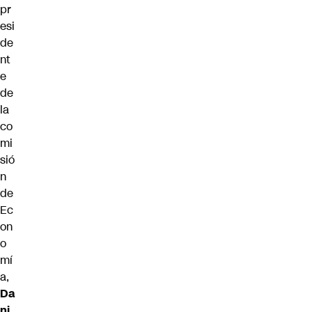
pr
esi
de
nt
e
de
la
co
mi
sió
n
de
Ec
on
o
mí
a,
Da
ni