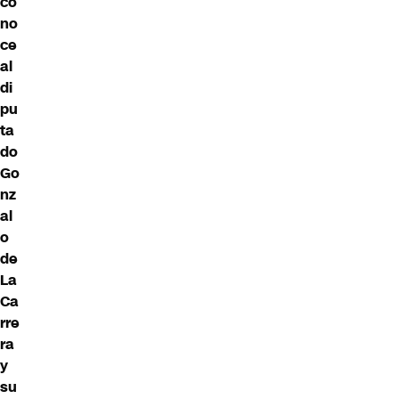
co
no
ce
al
di
pu
ta
do
Go
nz
al
o
de
La
Ca
rre
ra
y
su