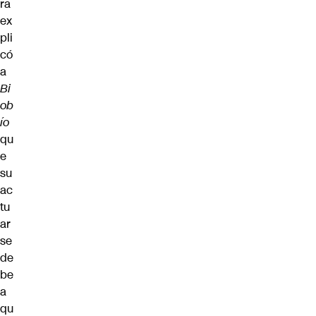
ra
ex
pli
có
a
Bi
ob
ío
qu
e
su
ac
tu
ar
se
de
be
a
qu