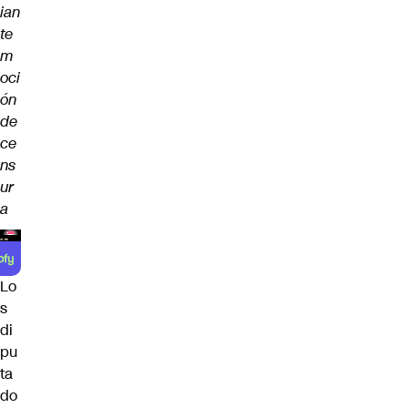
ian
te
m
oci
ón
de
ce
ns
ur
a
Lo
s
di
pu
ta
do