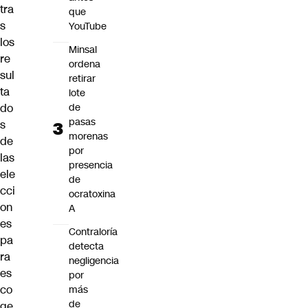
tra
que
s
YouTube
los
Minsal
re
ordena
sul
retirar
ta
lote
de
do
pasas
s
morenas
de
por
las
presencia
ele
de
cci
ocratoxina
on
A
es
Contraloría
pa
detecta
ra
negligencia
es
por
co
más
de
ge