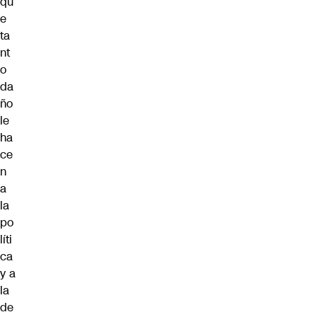
qu
e
ta
nt
o
da
ño
le
ha
ce
n
a
la
po
líti
ca
y a
la
de