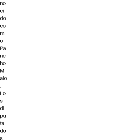
no
ci
do
co
m
o
Pa
nc
ho
M
alo
.
Lo
s
di
pu
ta
do
s