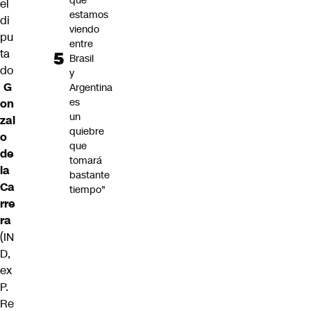
que
el
estamos
di
viendo
pu
entre
ta
Brasil
do
y
G
Argentina
es
on
un
zal
quiebre
o
que
de
tomará
la
bastante
Ca
tiempo"
rre
ra
(IN
D,
ex
P.
Re