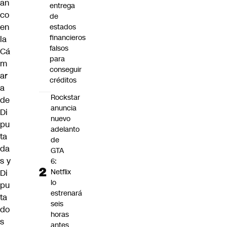
an
entrega
co
de
en
estados
financieros
la
falsos
Cá
para
m
conseguir
ar
créditos
a
Rockstar
de
anuncia
Di
nuevo
pu
adelanto
ta
de
da
GTA
s y
6:
Netflix
Di
lo
pu
estrenará
ta
seis
do
horas
s
antes