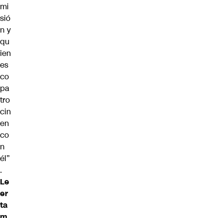
mi
sió
n y
qu
ien
es
co
pa
tro
cin
en
co
n
él”
.
Le
er
ta
m