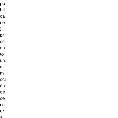
pu
bli
ca
no
)
,
pr
es
en
tó
un
a
m
oci
ón
de
ce
ns
ur
a