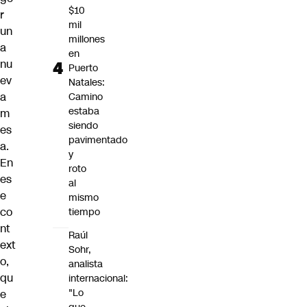
$10
r
mil
un
millones
a
en
nu
Puerto
ev
Natales:
a
Camino
estaba
m
siendo
es
pavimentado
a.
y
En
roto
es
al
e
mismo
co
tiempo
nt
Raúl
ext
Sohr,
o,
analista
qu
internacional:
"Lo
e