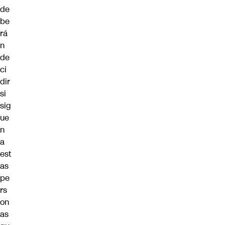
de
be
rá
n
de
ci
dir
si
sig
ue
n
a
est
as
pe
rs
on
as