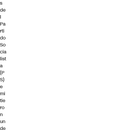
s
de
l
Pa
rti
do
So
cia
list
a
(P
S)
e
mi
tie
ro
n
un
de