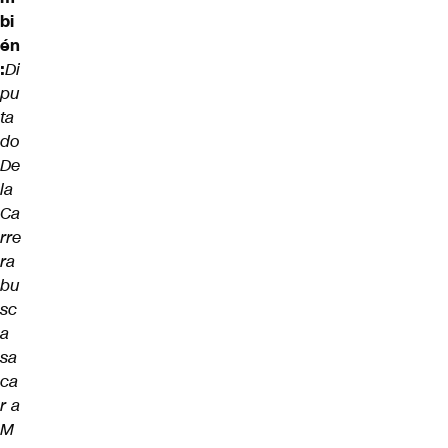
bi
én
:
Di
pu
ta
do
De
la
Ca
rre
ra
bu
sc
a
sa
ca
r a
M