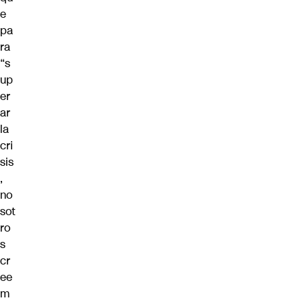
e
pa
ra
“s
up
er
ar
la
cri
sis
,
no
sot
ro
s
cr
ee
m