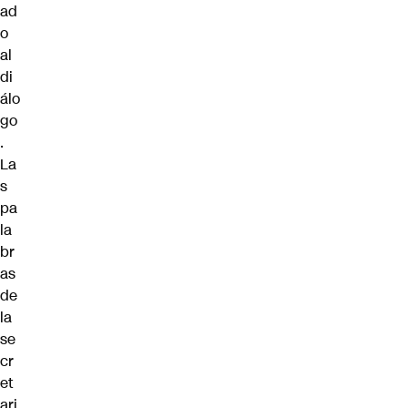
ad
o
al
di
álo
go
.
La
s
pa
la
br
as
de
la
se
cr
et
ari