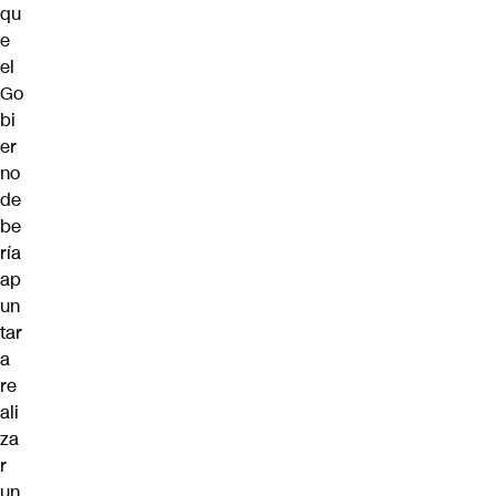
qu
e
el
Go
bi
er
no
de
be
ría
ap
un
tar
a
re
ali
za
r
un