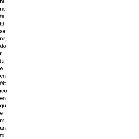
bi
ne
te.
El
se
na
do
r
fu
e
en
fát
ico
en
qu
e
m
an
te