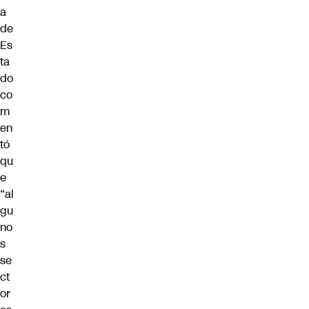
a
de
Es
ta
do
co
m
en
tó
qu
e
“al
gu
no
s
se
ct
or