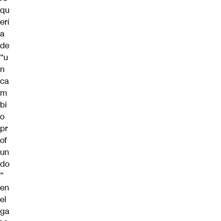
qu
erí
a
de
“u
n
ca
m
bi
o
pr
of
un
do
”
en
el
ga