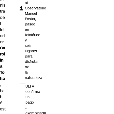
al
nis
Observatorio
tra
Manuel
de
Foster,
l
paseo
Int
en
teleférico
eri
y
or,
seis
Ca
lugares
rol
para
in
disfrutar
a
de
To
la
naturaleza
há
,
UEFA
ha
confirma
bl
un
pago
ó
a
est
exempleada