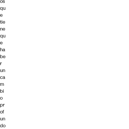
os
qu
e
tie
ne
qu
e
ha
be
r
un
ca
m
bi
o
pr
of
un
do