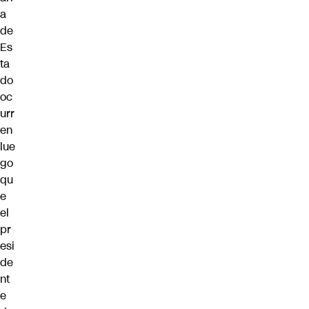
a
de
Es
ta
do
oc
urr
en
lue
go
qu
e
el
pr
esi
de
nt
e