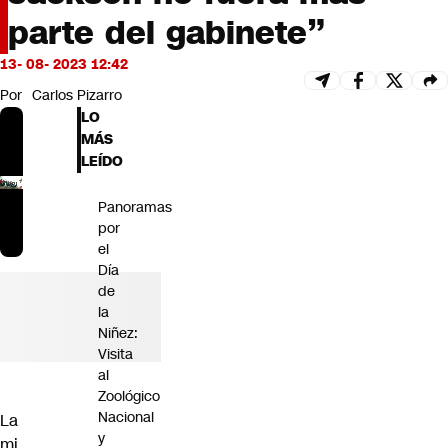
Futuro 360
parte del gabinete”
Opinión
13- 08- 2023 12:42
Por
Carlos Pizarro
LO
MÁS
LEÍDO
Panoramas
por
el
Día
de
la
Niñez:
Visita
al
Zoológico
Nacional
La
y
mi