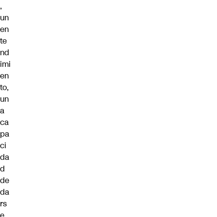
,
un
en
te
nd
imi
en
to,
un
a
ca
pa
ci
da
d
de
da
rs
e