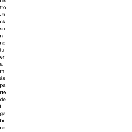
nis
tro
Ja
ck
so
n
no
fu
er
a
m
ás
pa
rte
de
l
ga
bi
ne