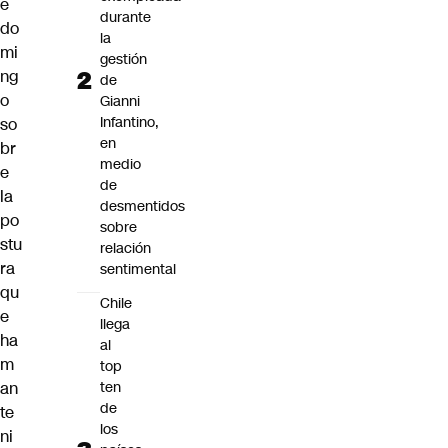
e
durante
do
la
mi
gestión
ng
de
o
Gianni
Infantino,
so
en
br
medio
e
de
la
desmentidos
po
sobre
stu
relación
ra
sentimental
qu
Chile
e
llega
ha
al
m
top
an
ten
de
te
los
ni