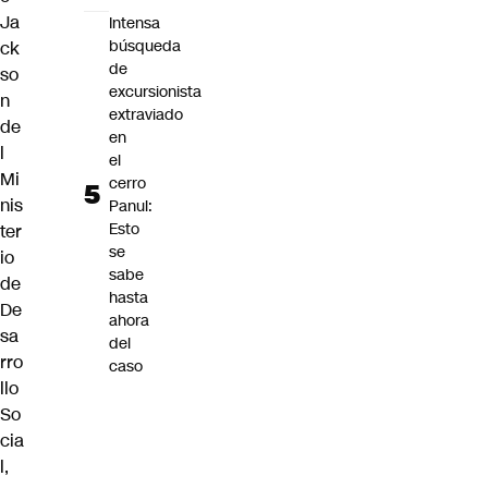
Ja
Intensa
búsqueda
ck
de
so
excursionista
n
extraviado
de
en
l
el
Mi
cerro
nis
Panul:
Esto
ter
se
io
sabe
de
hasta
De
ahora
sa
del
rro
caso
llo
So
cia
l,