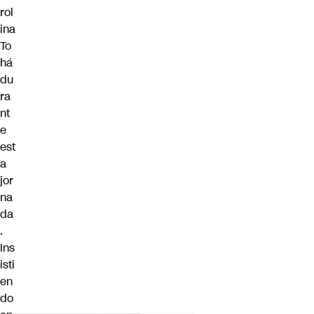
rol
ina
To
há
du
ra
nt
e
est
a
jor
na
da
.
Ins
isti
en
do