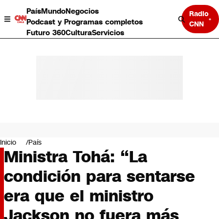
País
Mundo
Negocios
Radio
Podcast y Programas completos
CNN
Futuro 360
Cultura
Servicios
País
Mundo
Negocios
Inicio
País
Ministra Tohá: “La
Deportes
Programas completos
condición para sentarse
Cultura
Servicios
era que el ministro
Bits
CNN Data
Jackson no fuera más
CNN tiempo