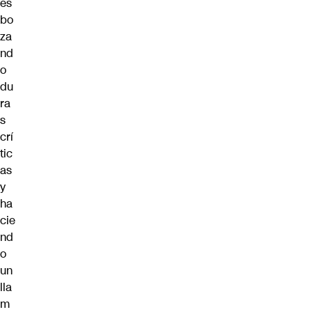
es
bo
za
nd
o
du
ra
s
crí
tic
as
y
ha
cie
nd
o
un
lla
m