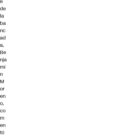
e
de
la
ba
nc
ad
a,
Be
nja
mí
n
M
or
en
o,
co
m
en
tó