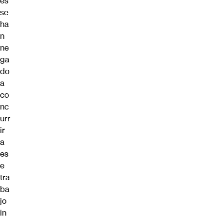
es
se
ha
n
ne
ga
do
a
co
nc
urr
ir
a
es
e
tra
ba
jo
in