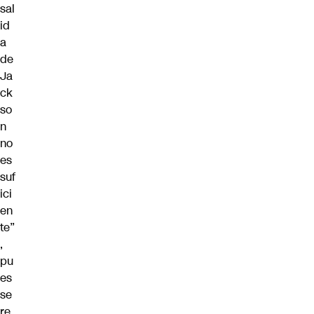
sal
id
a
de
Ja
ck
so
n
no
es
suf
ici
en
te”
,
pu
es
se
re