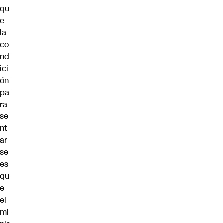
qu
e
la
co
nd
ici
ón
pa
ra
se
nt
ar
se
es
qu
e
el
mi