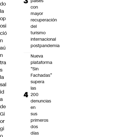
países
do
con
la
mayor
op
recuperación
osi
del
ció
turismo
internacional
n
postpandemia
aú
n
Nueva
tra
plataforma
“Sin
s
Fachadas”
la
supera
sal
las
id
200
a
denuncias
de
en
Gi
sus
primeros
or
dos
gi
días
o