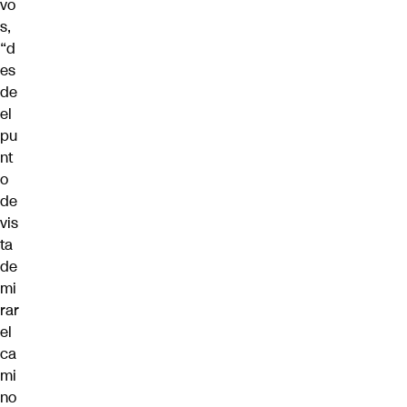
vo
s,
“d
es
de
el
pu
nt
o
de
vis
ta
de
mi
rar
el
ca
mi
no