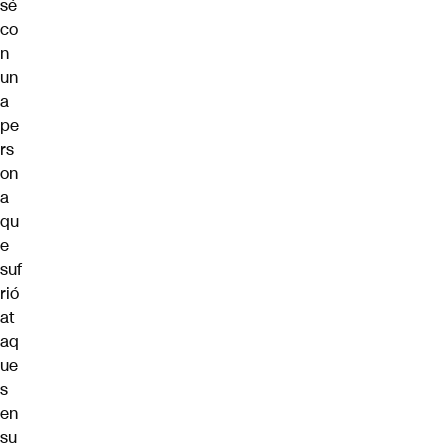
sé
co
n
un
a
pe
rs
on
a
qu
e
suf
rió
at
aq
ue
s
en
su