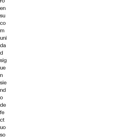
ro
en
su
co
m
uni
da
d
sig
ue
n
sie
nd
o
de
fe
ct
uo
so