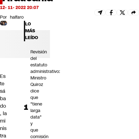
Futuro 360
12- 11- 2022 20:07
Opinión
Por
halfaro
LO
MÁS
LEÍDO
Revisión
del
estatuto
administrativo:
Es
Ministro
te
Quiroz
sá
dice
que
ba
"tiene
do
larga
, la
data"
mi
y
nis
que
tra
comisión