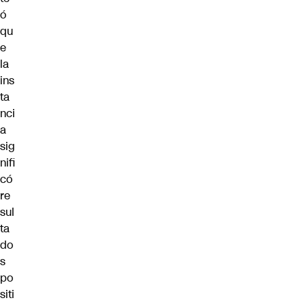
ó
qu
e
la
ins
ta
nci
a
sig
nifi
có
re
sul
ta
do
s
po
siti