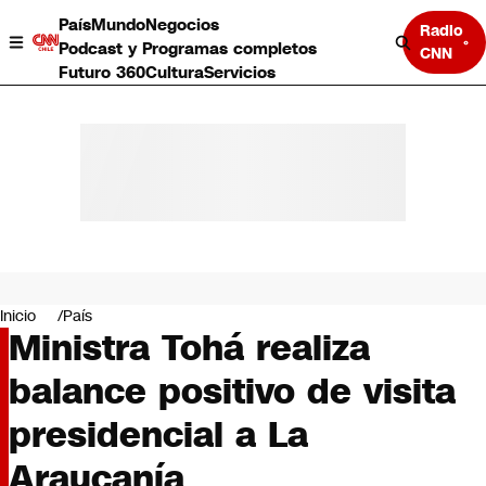
País
Mundo
Negocios
Radio
Podcast y Programas completos
CNN
Futuro 360
Cultura
Servicios
País
Mundo
Negocios
Inicio
País
Ministra Tohá realiza
Deportes
Programas completos
balance positivo de visita
Cultura
Servicios
presidencial a La
Bits
CNN Data
Araucanía
CNN tiempo