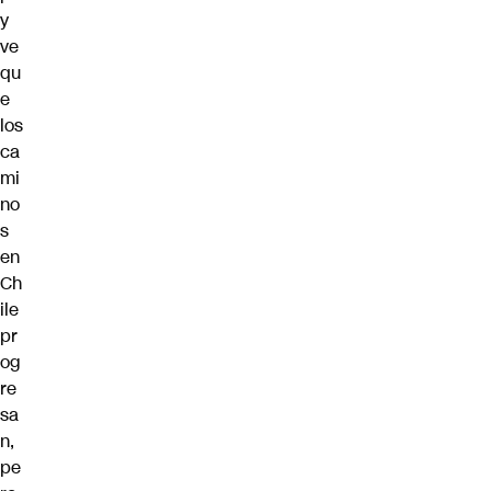
y
ve
qu
e
los
ca
mi
no
s
en
Ch
ile
pr
og
re
sa
n,
pe