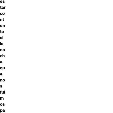
es
tar
co
nt
en
to
si
la
no
ch
e
qu
e
no
s
fui
m
os
pa