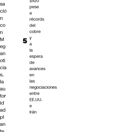
$920
sa
pese
ció
a
n
récords
co
del
cobre
n
y
M
a
eg
la
an
espera
oti
de
cia
avances
s,
en
las
la
negociaciones
au
entre
tor
EE.UU.
id
e
ad
Irán
pl
an
te