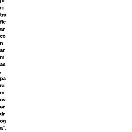
pa
ra
tra
fic
ar
co
n
ar
m
as
,
pa
ra
m
ov
er
dr
og
a
“,