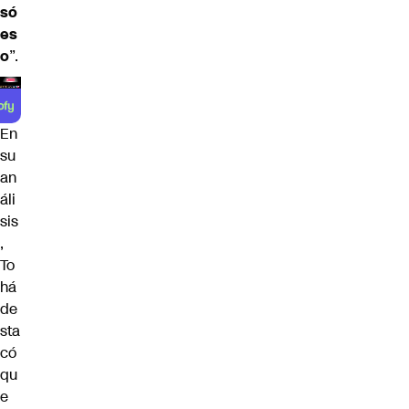
só
es
o
”.
En
su
an
áli
sis
,
To
há
de
sta
có
qu
e