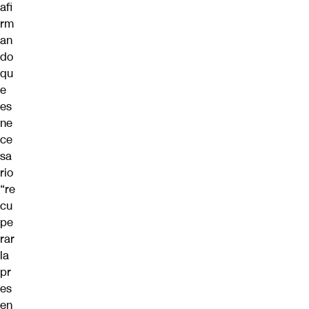
afi
rm
an
do
qu
e
es
ne
ce
sa
rio
“re
cu
pe
rar
la
pr
es
en