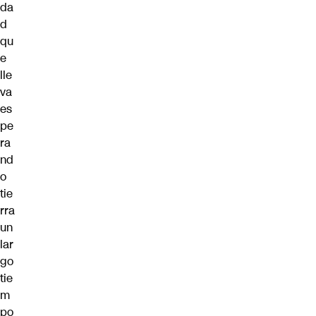
da
d
qu
e
lle
va
es
pe
ra
nd
o
tie
rra
un
lar
go
tie
m
po