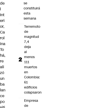
de
se
constituirá
l
esta
Int
semana
eri
or,
Terremoto
de
Ca
magnitud
rol
7,4
ina
deja
To
al
há,
menos
re
111
ali
muertos
en
zó
Colombia:
un
61
ba
edificios
lan
colapsaron
ce
Empresa
po
de
siti