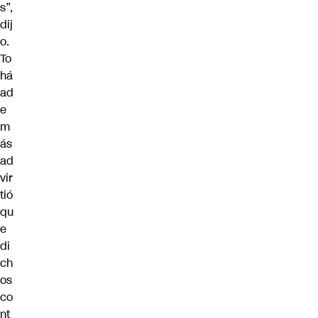
s”,
dij
o.
To
há
ad
e
m
ás
ad
vir
tió
qu
e
di
ch
os
co
nt