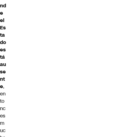
nd
e
el
Es
ta
do
es
tá
au
se
nt
e
,
en
to
nc
es
m
uc