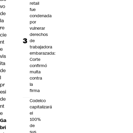
retail
vo
fue
de
condenada
la
por
re
vulnerar
derechos
cie
de
nt
trabajadora
e
embarazada:
vis
Corte
ita
confirmó
de
multa
l
contra
la
pr
firma
esi
de
Codelco
nt
capitalizará
e
el
100%
Ga
de
bri
sus