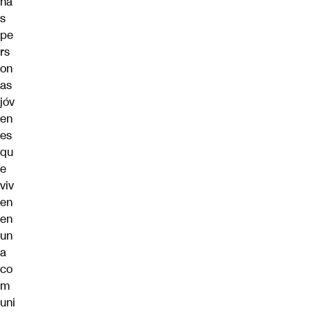
ha
s
pe
rs
on
as
jóv
en
es
qu
e
viv
en
en
un
a
co
m
uni