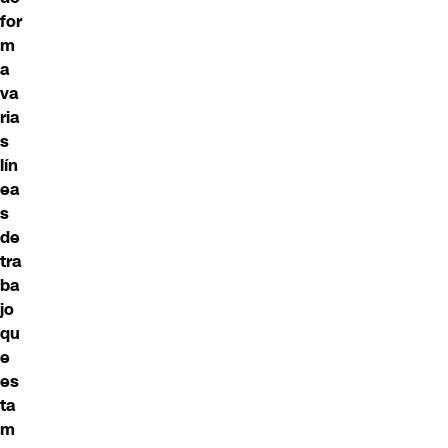
for
m
a
va
ria
s
lín
ea
s
de
tra
ba
jo
qu
e
es
ta
m