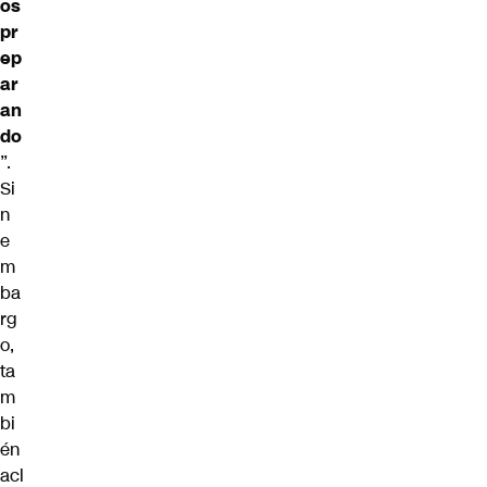
os
pr
ep
ar
an
do
”.
Si
n
e
m
ba
rg
o,
ta
m
bi
én
acl