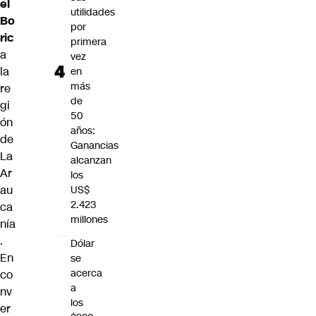
el
utilidades
Bo
por
ric
primera
a
vez
la
en
más
re
de
gi
50
ón
años:
de
Ganancias
La
alcanzan
Ar
los
au
US$
2.423
ca
millones
nía
.
Dólar
En
se
acerca
co
a
nv
los
er