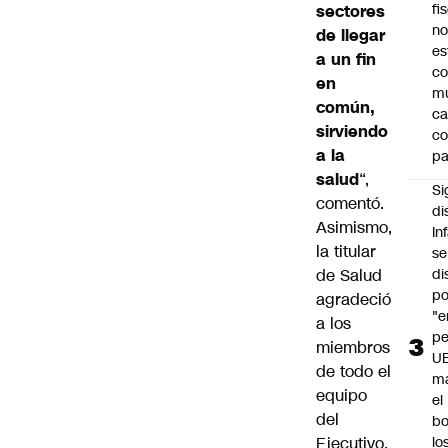
fi
sectores
no
de llegar
es
a un fin
co
en
m
común,
ca
sirviendo
c
a la
pa
salud
“,
Si
comentó.
di
Asimismo,
In
la titular
se
de Salud
di
po
agradeció
"e
a los
pe
miembros
U
de todo el
ma
equipo
el
del
bo
Ejecutivo,
lo