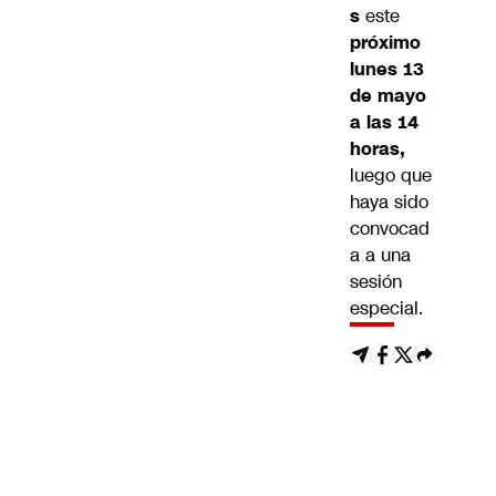
s
este
próximo
lunes 13
de mayo
a las 14
horas,
luego que
haya sido
convocad
a a una
sesión
especial.