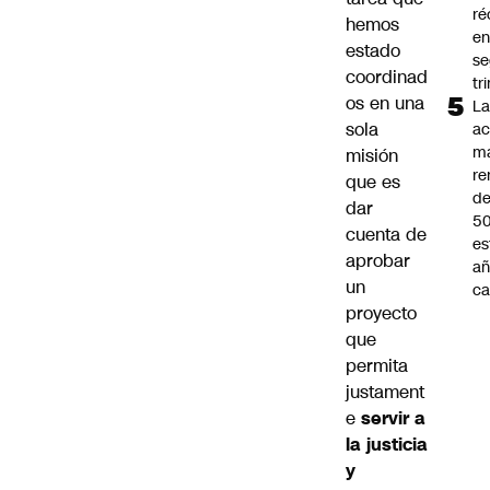
ré
hemos
en
estado
s
coordinad
tr
os en una
L
sola
ac
m
misión
re
que es
de
dar
5
cuenta de
es
aprobar
añ
un
ca
proyecto
que
permita
justament
e
servir a
la justicia
y