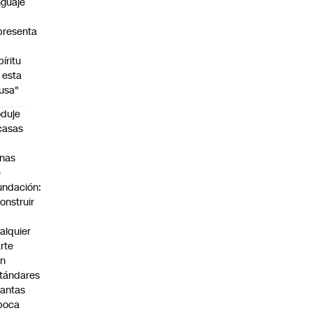
nguaje
presenta
píritu
 esta
usa"
duje
casas
n
nas
e
undación:
onstruir
n
alquier
rte
on
tándares
antas
poca