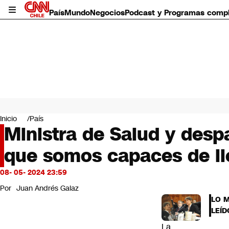
País
Mundo
Negocios
Podcast y Programas comp
País
Mundo
Inicio
País
Negocios
Ministra de Salud y des
Deportes
que somos capaces de ll
Programas completos
Cultura
Servicios
08- 05- 2024 23:59
Bits
Por
Juan Andrés Galaz
CNN Data
LO 
CNN tiempo
LEÍD
Futuro 360
La
Opinión