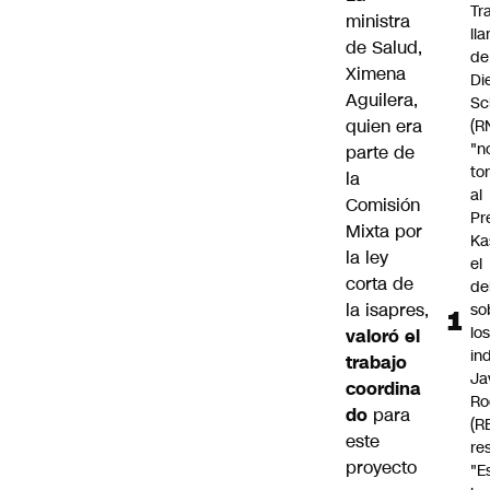
Tr
ministra
ll
de Salud,
de
Ximena
Di
Aguilera
,
Sc
quien era
(R
"n
parte de
to
la
al
Comisión
Pr
Mixta por
Ka
la ley
el
corta de
de
la isapres
,
so
lo
valoró el
in
trabajo
Ja
coordina
Ro
do
para
(R
este
re
proyecto
"E