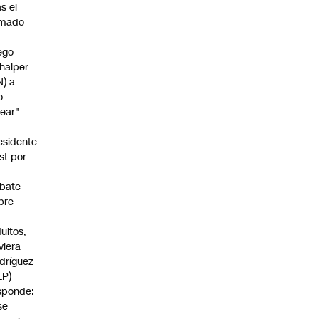
as el
amado
ego
halper
N) a
o
rear"
esidente
st por
bate
bre
s
dultos,
viera
dríguez
EP)
sponde:
se