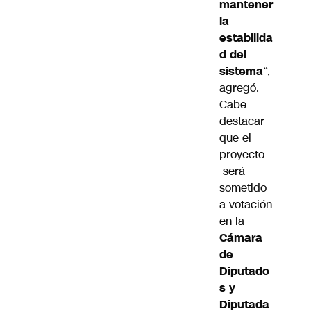
mantener
la
estabilida
d del
sistema
“,
agregó.
Cabe
destacar
que el
proyecto
será
sometido
a votación
en la
Cámara
de
Diputado
s y
Diputada