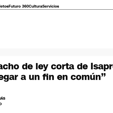
letos
Futuro 360
Cultura
Servicios
pacho de ley corta de Isa
egar a un fin en común”
MÁS
O