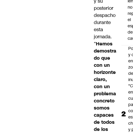
y su
le
no
posterior
re
despacho
el
durante
es
esta
de
jornada.
ca
“
Hemos
Po
demostra
y 
do que
e
con un
zo
horizonte
d
claro,
in
"C
con un
e
problema
cu
concreto
pa
somos
c
capaces
es
de todos
ch
de los
y 