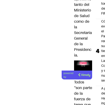
to
tanto del
de
Ministerio
FI
de Salud
como de
C
ev
la
el 
Secretaría
Pa
General
re
de la
su
Presidenc
ti
ia.
en
La
C
y
Lea el
powered
nu
artículo
by
se
Todos
“son parte
A 
de la
d
re
fuerza de
in
tarea que