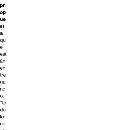
pr
op
ue
st
a
qu
e
est
án
en
tre
ga
nd
o,
“to
do
lo
co