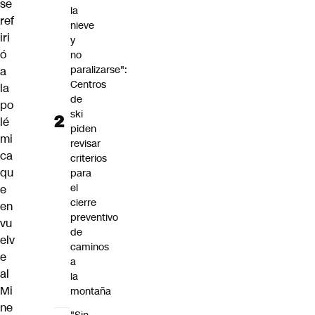
se
la
ref
nieve
iri
y
ó
no
paralizarse":
a
Centros
la
de
po
ski
lé
piden
mi
revisar
ca
criterios
qu
para
el
e
cierre
en
preventivo
vu
de
elv
caminos
e
a
al
la
Mi
montaña
ne