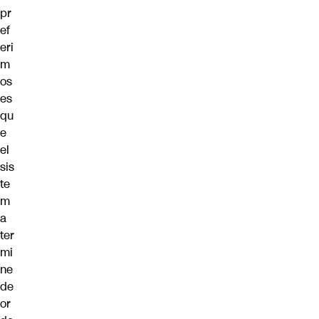
pr
ef
eri
m
os
es
qu
e
el
sis
te
m
a
ter
mi
ne
de
or