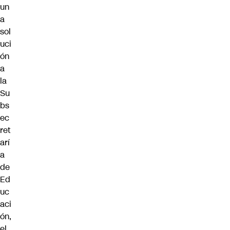
un
a
sol
uci
ón
a
la
Su
bs
ec
ret
arí
a
de
Ed
uc
aci
ón,
el