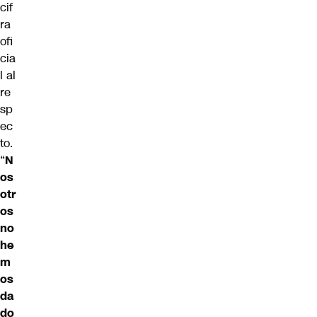
cif
ra
ofi
cia
l al
re
sp
ec
to.
“
N
os
otr
os
no
he
m
os
da
do