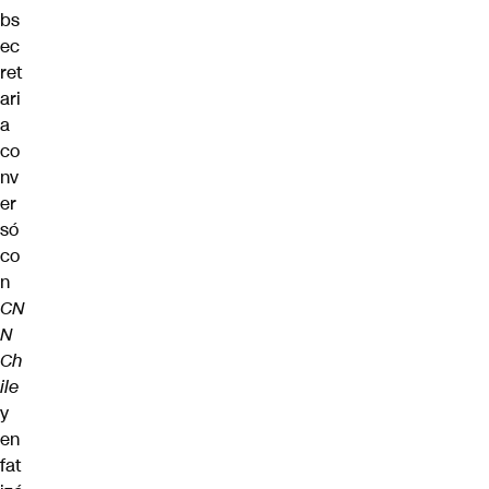
bs
ec
ret
ari
a
co
nv
er
só
co
n
CN
N
Ch
ile
y
en
fat