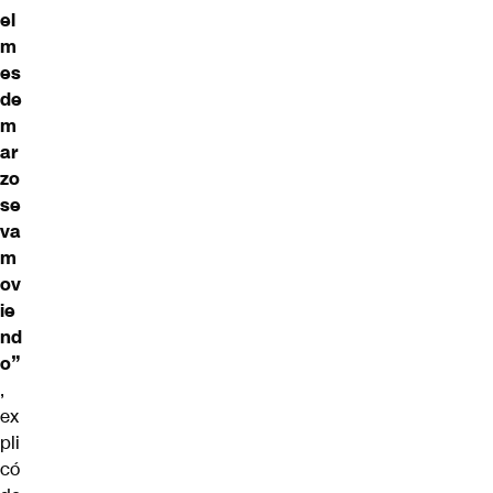
el
m
es
de
m
ar
zo
se
va
m
ov
ie
nd
o”
,
ex
pli
có