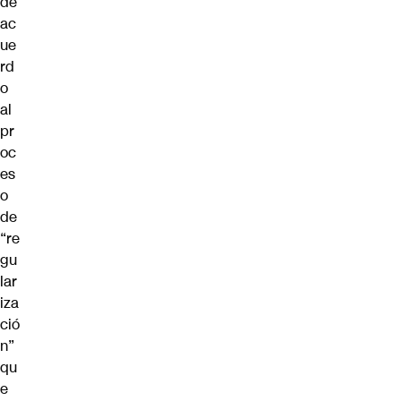
de
ac
ue
rd
o
al
pr
oc
es
o
de
“re
gu
lar
iza
ció
n”
qu
e