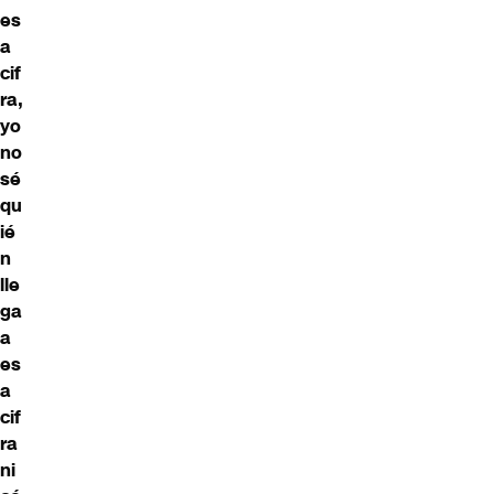
es
a
cif
ra,
yo
no
sé
qu
ié
n
lle
ga
a
es
a
cif
ra
ni