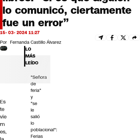
Futuro 360
lo comunicó, ciertamente
Opinión
fue un error”
15- 03- 2024 11:27
Por
Fernanda Castillo Álvarez
LO
MÁS
LEÍDO
"Señora
de
feria"
y
Es
"se
te
le
vie
salió
lo
rn
poblacional":
es,
Ferias
la