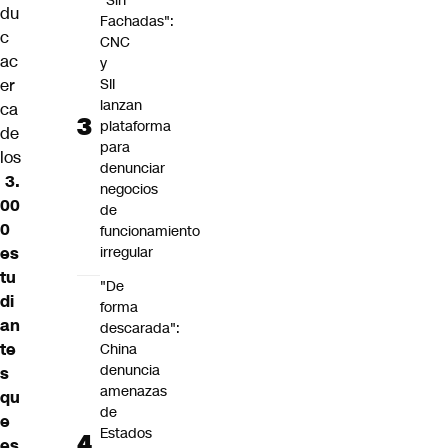
"Sin
du
Fachadas":
c
CNC
ac
y
er
SII
lanzan
ca
plataforma
de
para
los
denunciar
3.
negocios
00
de
0
funcionamiento
es
irregular
tu
"De
di
forma
an
descarada":
te
China
denuncia
s
amenazas
qu
de
e
Estados
es