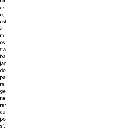
ntr
ari
o,
est
a
m
os
tra
ba
jan
do
pa
ra
ge
ne
rar
cu
po
s”.