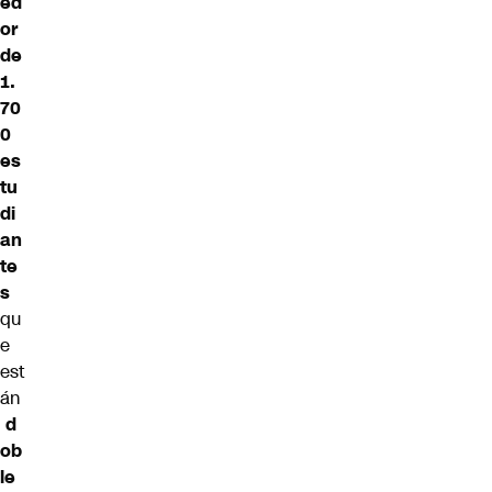
ed
or
de
1.
70
0
es
tu
di
an
te
s
qu
e
est
án
d
ob
le