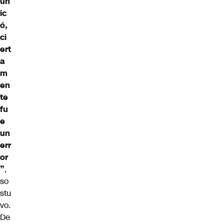
un
ic
ó,
ci
ert
a
m
en
te
fu
e
un
err
or
”
,
so
stu
vo.
De