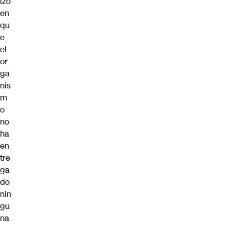
izó
en
qu
e
el
or
ga
nis
m
o
no
ha
en
tre
ga
do
nin
gu
na