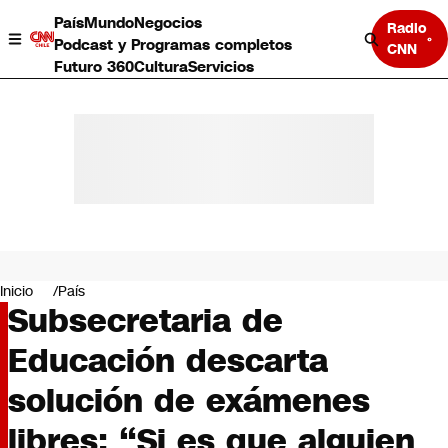
País
Mundo
Negocios
Radio
Podcast y Programas completos
CNN
Futuro 360
Cultura
Servicios
País
Mundo
Negocios
Inicio
País
Subsecretaria de
Deportes
Programas completos
Educación descarta
Cultura
Servicios
solución de exámenes
Bits
CNN Data
libres: “Si es que alguien
CNN tiempo