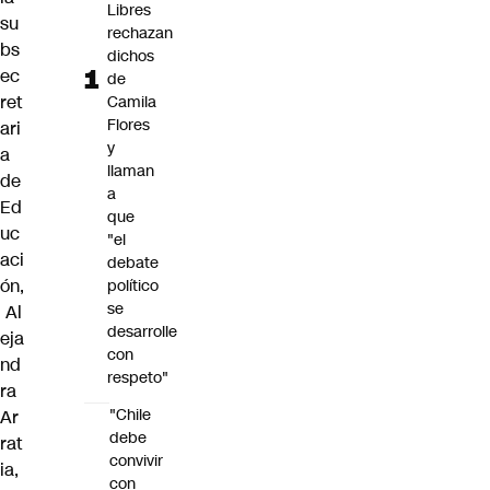
Libres
su
rechazan
bs
dichos
ec
de
ret
Camila
Flores
ari
y
a
llaman
de
a
Ed
que
uc
"el
aci
debate
ón,
político
se
Al
desarrolle
eja
con
nd
respeto"
ra
"Chile
Ar
debe
rat
convivir
ia
,
con