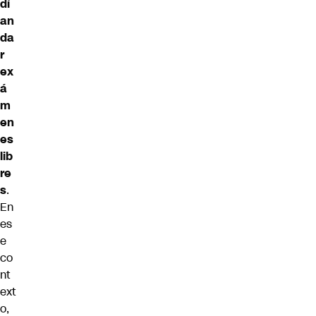
dí
an
da
r
ex
á
m
en
es
lib
re
s
.
En
es
e
co
nt
ext
o,