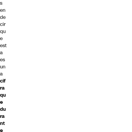
s
en
de
cir
qu
e
est
a
es
un
a
cif
ra
qu
e
du
ra
nt
e