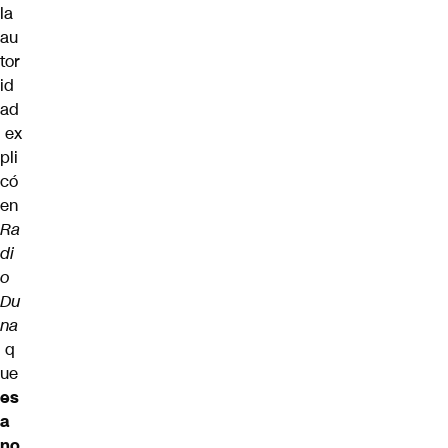
la
au
tor
id
ad
ex
pli
có
en
Ra
di
o
Du
na
q
ue
es
a
no