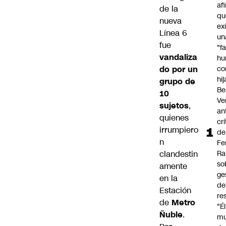
af
de la
qu
nueva
ex
Línea 6
un
fue
"f
vandaliza
hu
do por un
co
hi
grupo de
Be
10
Ve
sujetos
,
an
quienes
cr
irrumpiero
de
n
Fe
clandestin
Ra
so
amente
ge
en la
de
Estación
re
de
Metro
"É
Ñuble
.
m