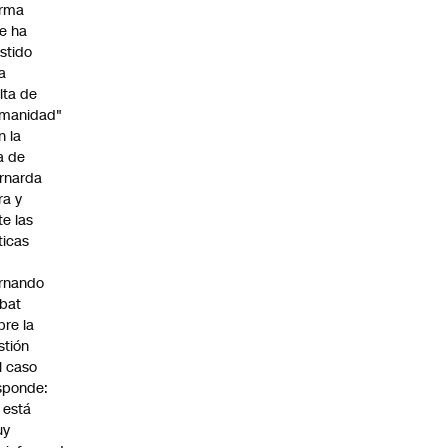
irma
e ha
istido
a
alta de
manidad"
n la
ja de
rnarda
ra y
te las
íticas
rnando
bat
bre la
stión
l caso
sponde:
l está
uy