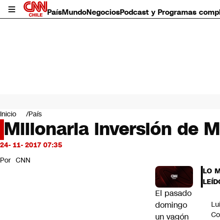
País
Mundo
Negocios
Podcast y Programas comp
País
Mundo
Inicio
País
Negocios
Millonaria inversión de M
Deportes
Programas completos
24- 11- 2017 07:35
Cultura
Por
CNN
Servicios
LO 
Bits
LEÍD
CNN Data
El pasado
CNN tiempo
domingo
Lu
Futuro 360
Co
un vagón
Opinión