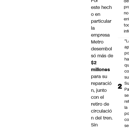
Por
de
este hech
pr
no
o en
en
particular
to
la
in
empresa
"L
Metro
ap
desembol
po
só más de
h
$2
q
millones
c
para su
su
reparació
Su
P
n, junto
se
con el
re
retiro de
la
circulació
po
n del tren.
co
Sin
se