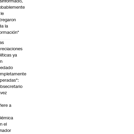
sinformado,
obablemente
 le
tregaron
da la
formación"
as
reciaciones
líticas ya
an
uedado
ompletamente
peradas":
bsecretario
avez
fiere a
lémica
n el
nador