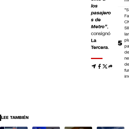
m
los
"S
pasajero
Fa
s de
C
Metro”
,
SII
consignó
la
pl
La
pa
Tercera
.
de
ne
d
fu
ir
LEE TAMBIÉN