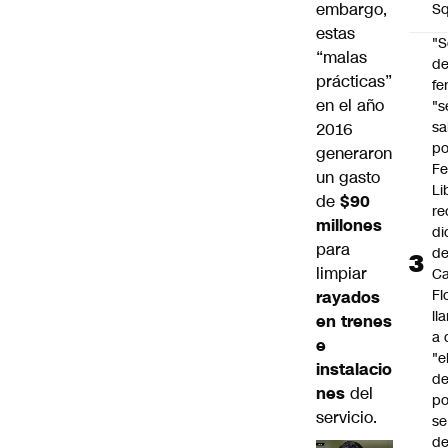
embargo,
Sq
estas
"S
“malas
d
prácticas”
fe
en el año
"s
sa
2016
po
generaron
Fe
un gasto
Li
de
$90
re
millones
di
para
d
limpiar
Ca
Fl
rayados
ll
en trenes
a 
e
"e
instalacio
d
nes
del
po
servicio.
se
de