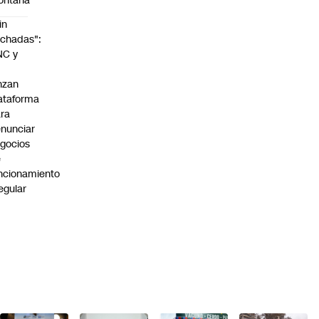
ontaña
in
chadas":
NC y
nzan
ataforma
ra
nunciar
gocios
e
ncionamiento
regular