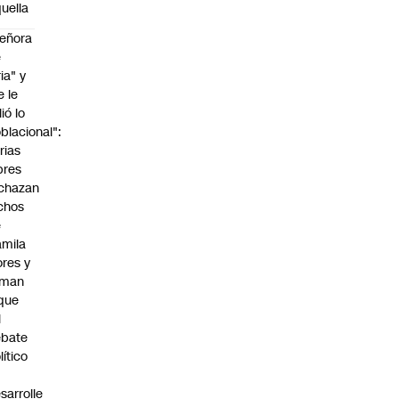
uella
eñora
e
ria" y
e le
lió lo
blacional":
rias
bres
chazan
chos
e
mila
ores y
aman
que
l
ebate
lítico
sarrolle