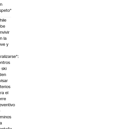
on
speto"
hile
ebe
nvivir
n la
eve y
o
ralizarse":
ntros
 ski
den
visar
iterios
ra el
erre
eventivo
e
aminos
la