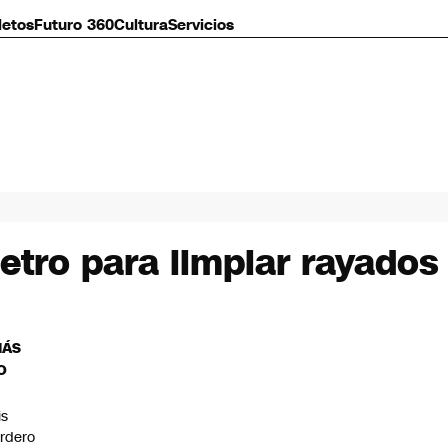
letos
Futuro 360
Cultura
Servicios
etro para limpiar rayados
MÁS
O
is
rdero