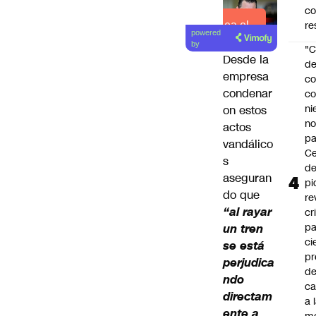
c
re
Lea el
powered
artículo
by
"C
Desde la
d
empresa
co
condenar
co
ni
on estos
n
actos
pa
vandálico
Ce
s
de
aseguran
pi
do que
re
“al rayar
cr
pa
un tren
ci
se está
pr
perjudica
d
ndo
c
directam
a 
ente a