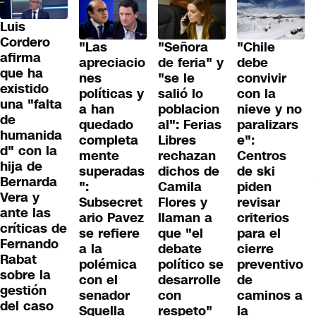
Luis
Cordero
"Las
"Señora
"Chile
afirma
apreciacio
de feria" y
debe
que ha
nes
"se le
convivir
existido
políticas y
salió lo
con la
una "falta
a han
poblacion
nieve y no
de
quedado
al": Ferias
paralizars
humanida
completa
Libres
e":
d" con la
mente
rechazan
Centros
hija de
superadas
dichos de
de ski
Bernarda
":
Camila
piden
Vera y
Subsecret
Flores y
revisar
ante las
ario Pavez
llaman a
criterios
críticas de
se refiere
que "el
para el
Fernando
a la
debate
cierre
Rabat
polémica
político se
preventivo
sobre la
con el
desarrolle
de
gestión
senador
con
caminos a
del caso
Squella
respeto"
la