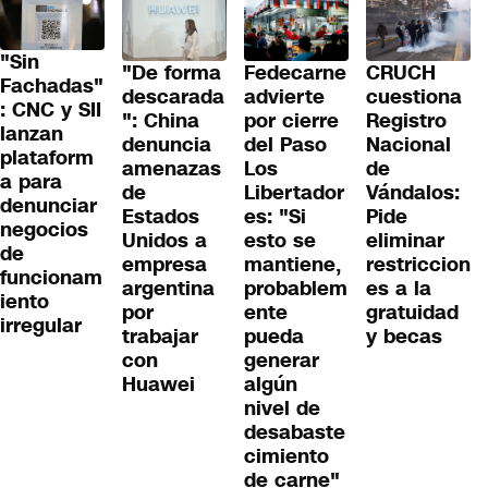
"Sin
"De forma
Fedecarne
CRUCH
Fachadas"
descarada
advierte
cuestiona
: CNC y SII
": China
por cierre
Registro
lanzan
denuncia
del Paso
Nacional
plataform
amenazas
Los
de
a para
de
Libertador
Vándalos:
denunciar
Estados
es: "Si
Pide
negocios
Unidos a
esto se
eliminar
de
empresa
mantiene,
restriccion
funcionam
argentina
probablem
es a la
iento
por
ente
gratuidad
irregular
trabajar
pueda
y becas
con
generar
Huawei
algún
nivel de
desabaste
cimiento
de carne"