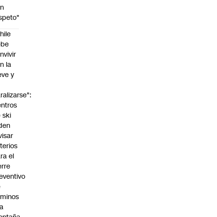
on
speto"
hile
ebe
nvivir
n la
eve y
o
ralizarse":
ntros
 ski
den
visar
iterios
ra el
erre
eventivo
e
aminos
la