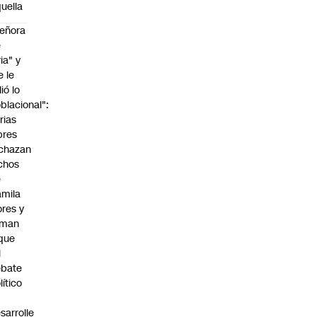
uella
eñora
e
ria" y
e le
lió lo
blacional":
rias
bres
chazan
chos
e
mila
ores y
aman
que
l
ebate
lítico
sarrolle