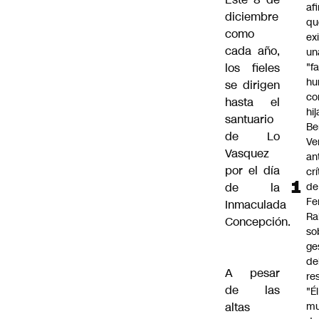
af
diciembre
qu
como
ex
cada año,
un
los fieles
"f
hu
se dirigen
co
hasta el
hi
santuario
Be
de Lo
Ve
Vasquez
an
por el día
cr
de la
de
Fe
Inmaculada
Ra
Concepción.
so
ge
de
A pesar
re
de las
"É
altas
m