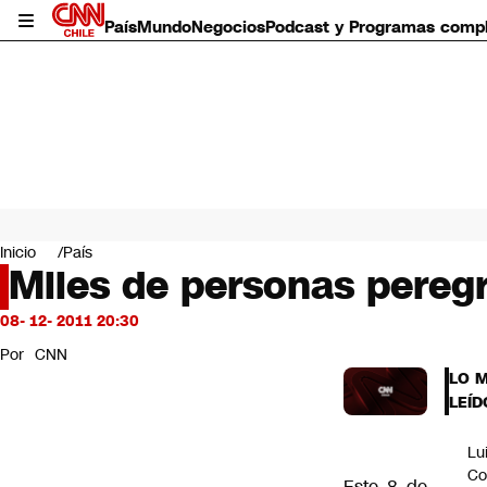
País
Mundo
Negocios
Podcast y Programas comp
País
Mundo
Inicio
País
Negocios
Miles de personas peregr
Deportes
Programas completos
08- 12- 2011 20:30
Cultura
Por
CNN
Servicios
LO 
Bits
LEÍD
CNN Data
CNN tiempo
Lu
Futuro 360
Co
Opinión
Este 8 de