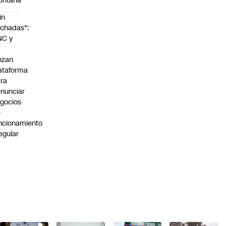
ontaña
in
chadas":
NC y
nzan
ataforma
ra
nunciar
gocios
e
ncionamiento
regular