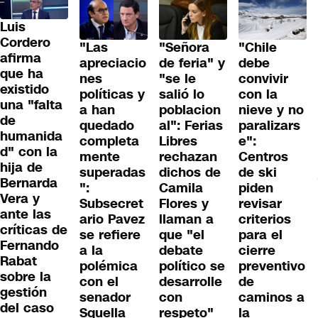
Luis
Cordero
"Las
"Señora
"Chile
afirma
apreciacio
de feria" y
debe
que ha
nes
"se le
convivir
existido
políticas y
salió lo
con la
una "falta
a han
poblacion
nieve y no
de
quedado
al": Ferias
paralizars
humanida
completa
Libres
e":
d" con la
mente
rechazan
Centros
hija de
superadas
dichos de
de ski
Bernarda
":
Camila
piden
Vera y
Subsecret
Flores y
revisar
ante las
ario Pavez
llaman a
criterios
críticas de
se refiere
que "el
para el
Fernando
a la
debate
cierre
Rabat
polémica
político se
preventivo
sobre la
con el
desarrolle
de
gestión
senador
con
caminos a
del caso
Squella
respeto"
la