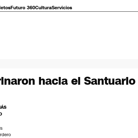
letos
Futuro 360
Cultura
Servicios
inaron hacia el Santuari
MÁS
O
is
rdero