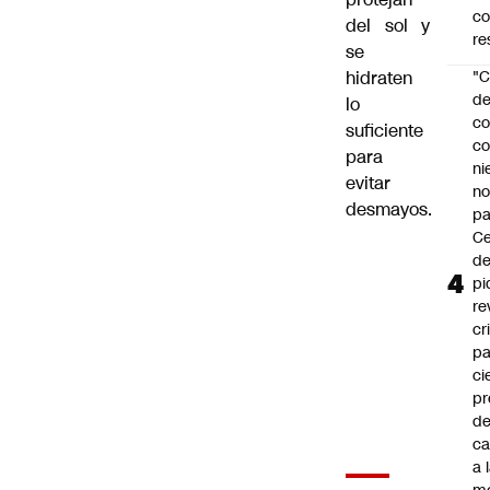
c
del sol y
re
se
hidraten
"C
d
lo
co
suficiente
co
para
ni
evitar
n
desmayos.
pa
Ce
de
pi
re
cr
pa
ci
pr
d
c
a 