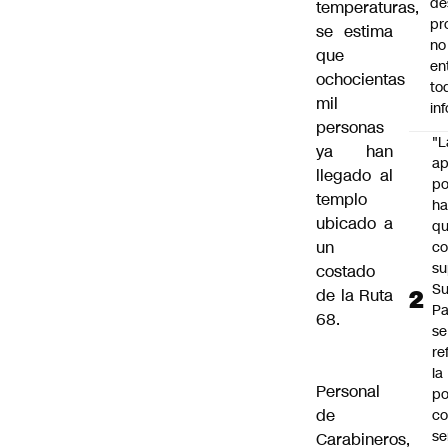
de
temperaturas,
pr
se estima
no
que
en
ochocientas
to
mil
in
personas
"L
ya han
ap
llegado al
po
templo
h
ubicado a
q
un
c
su
costado
Su
de la Ruta
P
68.
se
re
la
Personal
po
de
co
se
Carabineros,