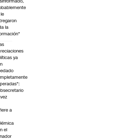
sinformado,
obablemente
 le
tregaron
da la
formación"
as
reciaciones
líticas ya
an
uedado
ompletamente
peradas":
bsecretario
avez
fiere a
lémica
n el
nador