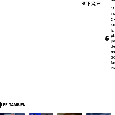
m
"S
Fa
C
SII
la
pl
pa
de
ne
d
fu
ir
LEE TAMBIÉN