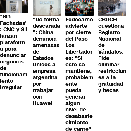
"Sin
"De forma
Fedecarne
CRUCH
Fachadas"
descarada
advierte
cuestiona
: CNC y SII
": China
por cierre
Registro
lanzan
denuncia
del Paso
Nacional
plataform
amenazas
Los
de
a para
de
Libertador
Vándalos:
denunciar
Estados
es: "Si
Pide
negocios
Unidos a
esto se
eliminar
de
empresa
mantiene,
restriccion
funcionam
argentina
probablem
es a la
iento
por
ente
gratuidad
irregular
trabajar
pueda
y becas
con
generar
Huawei
algún
nivel de
desabaste
cimiento
de carne"