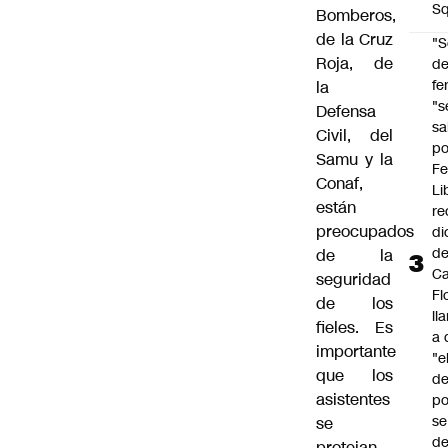
Sq
Bomberos,
de la Cruz
"S
Roja, de
d
fe
la
"s
Defensa
sa
Civil, del
po
Samu y la
Fe
Conaf,
Li
están
re
preocupados
di
d
de la
Ca
seguridad
Fl
de los
ll
fieles. Es
a 
importante
"e
que los
d
asistentes
po
se
se
de
protejan