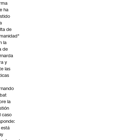
irma
e ha
istido
a
alta de
manidad"
n la
ja de
rnarda
ra y
te las
íticas
rnando
bat
bre la
stión
l caso
sponde:
l está
uy