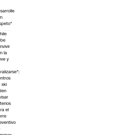
sarrolle
on
speto"
hile
ebe
nvivir
n la
eve y
o
ralizarse":
ntros
 ski
den
:00
visar
iterios
ra el
erre
eventivo
e