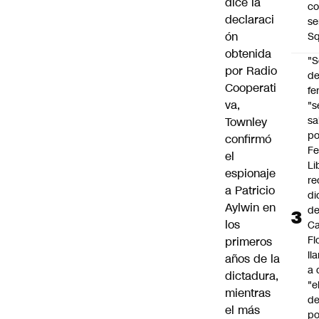
dice la
co
declaraci
se
ón
Sq
obtenida
"S
por Radio
d
Cooperati
fe
va,
"s
sa
Townley
po
confirmó
Fe
el
Li
espionaje
re
a Patricio
di
Aylwin en
d
los
Ca
Fl
primeros
ll
años de la
a 
dictadura,
"e
mientras
d
el más
po