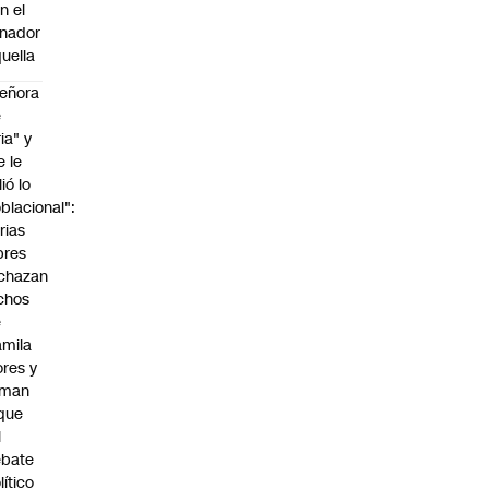
n el
nador
uella
eñora
e
ria" y
e le
lió lo
blacional":
rias
bres
chazan
chos
e
mila
ores y
aman
que
l
ebate
lítico