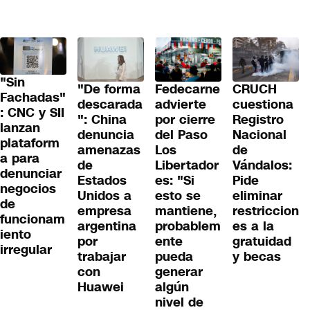
"Sin
"De forma
Fedecarne
CRUCH
Fachadas"
descarada
advierte
cuestiona
: CNC y SII
": China
por cierre
Registro
lanzan
denuncia
del Paso
Nacional
plataform
amenazas
Los
de
a para
de
Libertador
Vándalos:
denunciar
Estados
es: "Si
Pide
negocios
Unidos a
esto se
eliminar
de
empresa
mantiene,
restriccion
funcionam
argentina
probablem
es a la
iento
por
ente
gratuidad
irregular
trabajar
pueda
y becas
con
generar
Huawei
algún
nivel de