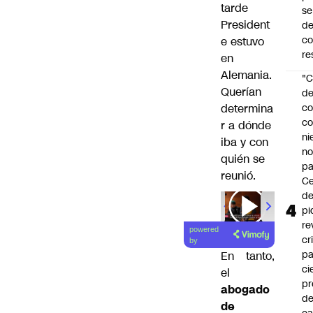
tarde
se
President
de
c
e estuvo
re
en
Alemania.
"C
Querían
d
determina
co
co
r a dónde
ni
iba y con
n
quién se
pa
reunió.
Ce
de
pi
00:00
/
01
re
powered
cr
by
pa
En tanto,
ci
el
pr
abogado
d
de