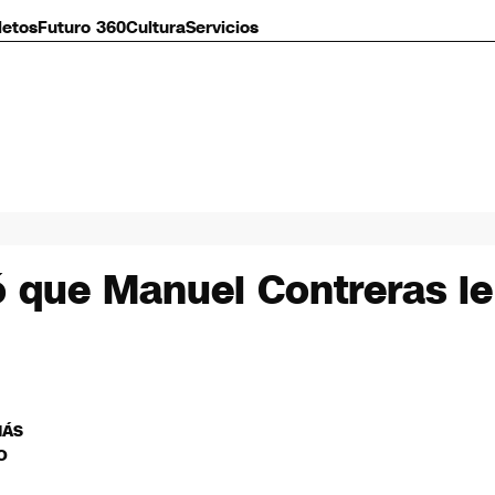
letos
Futuro 360
Cultura
Servicios
ó que Manuel Contreras le
MÁS
O