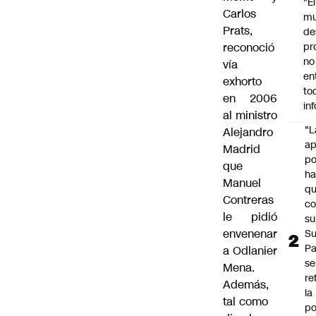
"É
Carlos
m
Prats,
de
reconoció
pr
no
vía
en
exhorto
to
en 2006
in
al ministro
"L
Alejandro
ap
Madrid
po
que
h
Manuel
q
Contreras
c
le pidió
su
envenenar
Su
P
a
Odlanier
se
Mena
.
re
Además,
la
tal como
po