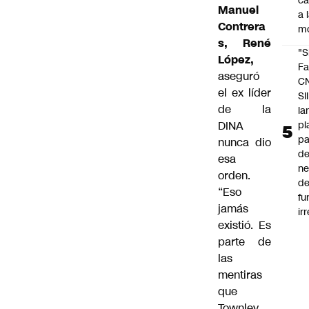
c
Manuel
a 
Contrera
m
s, René
"S
López,
Fa
aseguró
C
el ex líder
SII
de la
la
pl
DINA
pa
nunca dio
de
esa
ne
orden.
d
“Eso
fu
jamás
ir
existió. Es
parte de
las
mentiras
que
Townley