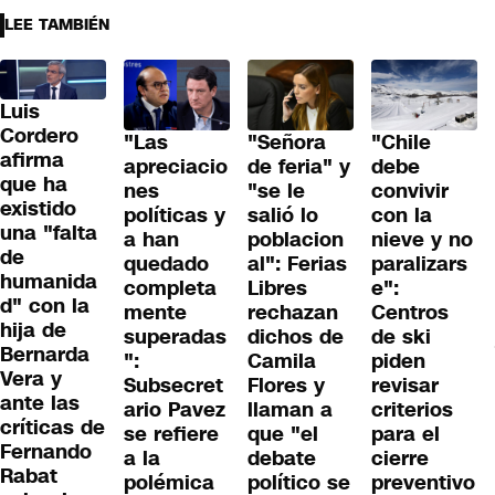
LEE TAMBIÉN
Luis
Cordero
"Las
"Señora
"Chile
afirma
apreciacio
de feria" y
debe
que ha
nes
"se le
convivir
existido
políticas y
salió lo
con la
una "falta
a han
poblacion
nieve y no
de
quedado
al": Ferias
paralizars
humanida
completa
Libres
e":
d" con la
mente
rechazan
Centros
hija de
superadas
dichos de
de ski
Bernarda
":
Camila
piden
Vera y
Subsecret
Flores y
revisar
ante las
ario Pavez
llaman a
criterios
críticas de
se refiere
que "el
para el
Fernando
a la
debate
cierre
Rabat
polémica
político se
preventivo