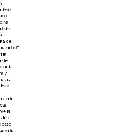
is
rdero
irma
e ha
istido
a
alta de
manidad"
n la
ja de
rnarda
ra y
te las
íticas
rnando
bat
bre la
stión
l caso
sponde: