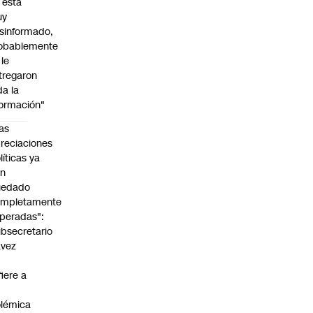
l está
uy
sinformado,
obablemente
 le
tregaron
da la
formación"
as
reciaciones
líticas ya
an
uedado
ompletamente
peradas":
bsecretario
avez
fiere a
lémica