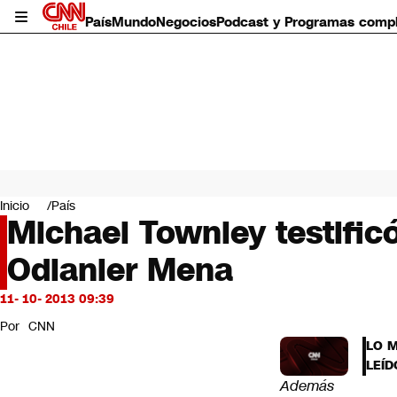
País
Mundo
Negocios
Podcast y Programas comp
País
Mundo
Inicio
País
Negocios
Michael Townley testific
Deportes
Odlanier Mena
Programas completos
Cultura
Servicios
11- 10- 2013 09:39
Bits
Por
CNN
CNN Data
LO 
CNN tiempo
LEÍD
Futuro 360
Además
Opinión