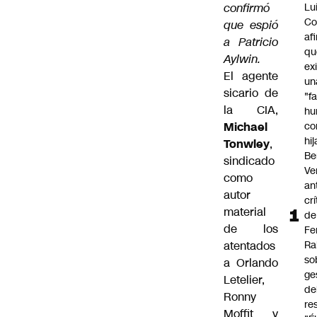
confirmó
Lu
Co
que espió
af
a Patricio
qu
Aylwin.
ex
El agente
un
sicario de
"f
la CIA,
hu
Michael
co
hi
Tonwley
,
Be
sindicado
Ve
como
an
autor
cr
material
de
de los
Fe
atentados
Ra
so
a Orlando
ge
Letelier,
de
Ronny
re
Moffit y