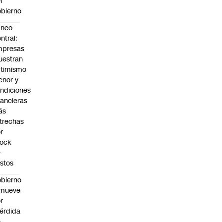
l
bierno
anco
ntral:
mpresas
estran
timismo
nor y
ndiciones
nancieras
ás
trechas
r
hock
e
stos
bierno
emueve
r
érdida
e