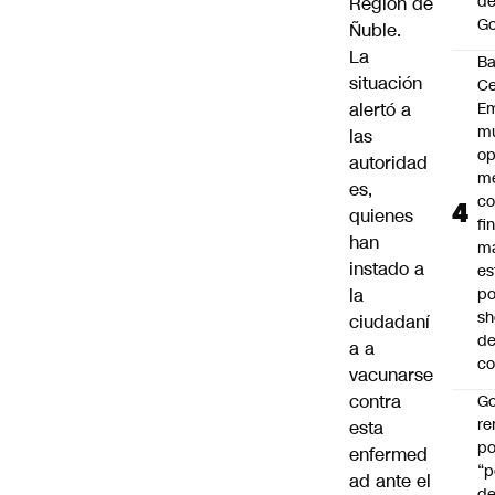
de
Región de
Go
Ñuble.
La
B
situación
Ce
alertó a
E
mu
las
op
autoridad
me
es,
co
quienes
fi
han
m
instado a
es
la
po
s
ciudadaní
d
a a
co
vacunarse
contra
Go
r
esta
po
enfermed
“p
ad ante el
d