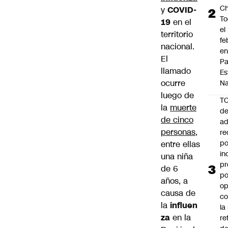
Ch
y
COVID-
To
19
en el
el
territorio
fe
nacional.
en
El
P
llamado
Es
ocurre
Na
luego de
T
la
muerte
de
de cinco
ad
personas
,
re
po
entre ellas
in
una niña
pr
de 6
po
años, a
op
causa de
co
la
influen
la
za
en la
re