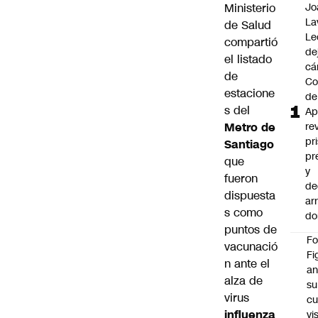
Ministerio
Jo
La
de Salud
Le
compartió
de
el listado
cá
de
Co
estacione
de
s del
Ap
Metro de
re
pr
Santiago
pr
que
y
fueron
de
dispuesta
ar
s como
do
puntos de
F
vacunació
Fi
n ante el
an
alza de
su
virus
cu
influenza
vi