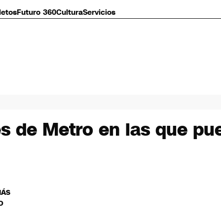
letos
Futuro 360
Cultura
Servicios
es de Metro en las que pu
MÁS
O