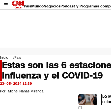
País
Mundo
Negocios
Podcast y Programas comp
País
Mundo
Inicio
País
Negocios
Estas son las 6 estacion
Deportes
influenza y el COVID-19
Programas completos
Cultura
Servicios
23- 05- 2024 12:39
Bits
Por
Michel Nahas Miranda
CNN Data
LO 
CNN tiempo
LEÍD
Futuro 360
El
Opinión