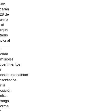
ile:
carán
 28 de
brero
 el
arque
tadio
cional
C
clara
misibles
querimientos
r
constitucionalidad
esentados
r la
osición
ntra
 mega
forma