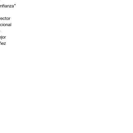
nfianza”
rector
cional
e
jor
ñez