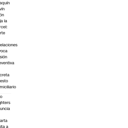
aquín
vín
ón
ja la
rcel:
rte
elaciones
voca
isión
eventiva
creta
resto
miciliario
oo
ghters
uncia
arta
sita a