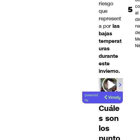
riesgo
co
que
al
represent
di
a por
las
na
d
bajas
Me
temperat
Ni
uras
durante
este
invierno.
powered
by
Cuále
s son
los
punto