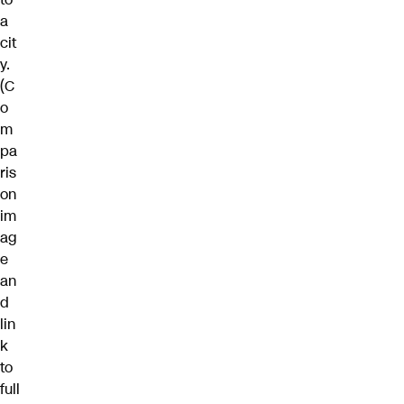
a
cit
y.
(C
o
m
pa
ris
on
im
ag
e
an
d
lin
k
to
full