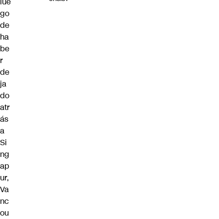
lue
go
de
ha
be
r
de
ja
do
atr
ás
a
Si
ng
ap
ur,
Va
nc
ou