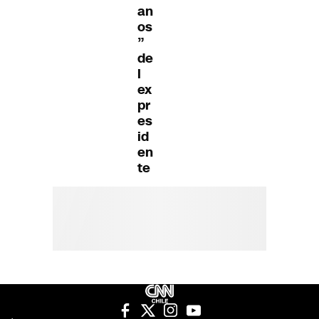
an
os
”
de
l
ex
pr
es
id
en
te