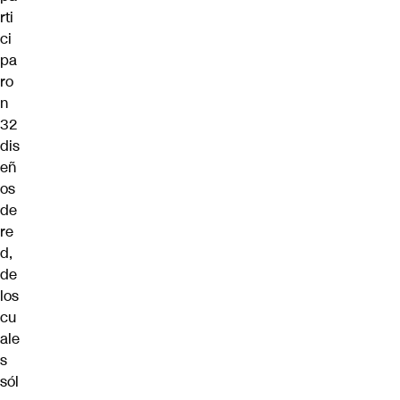
rti
ci
pa
ro
n
32
dis
eñ
os
de
re
d,
de
los
cu
ale
s
sól