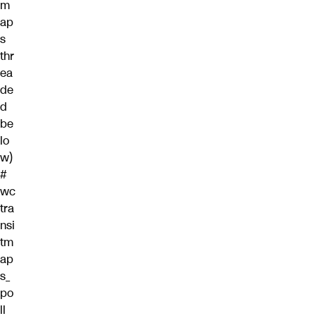
m
ap
s
thr
ea
de
d
be
lo
w)
#
wc
tra
nsi
tm
ap
s_
po
ll