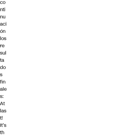
co
nti
nu
aci
ón
los
re
sul
ta
do
s
fin
ale
s:
At
las
t!
It's
th