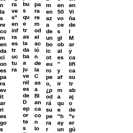
bu
ra
pa
n
m
en
en
s
ve
ra
la
en
50
Vi
qu
s"
re
s
az
vo
ña
e
en
m
re
a
ce
de
tr
inf
od
co
de
s
l
as
ra
el
m
un
gl
M
la
es
ac
en
bo
ob
ar
da
tr
ió
da
ic
al
y
ba
uc
n
ci
ot
es
ca
a
tu
de
on
eu
”
lifi
ju
ra
la
es
ro
y
ca
ve
C
pa
pe
af
su
nil
as
ra
o,
ir
tr
es
a
ev
¿p
m
ab
de
Bl
it
od
a
aj
D
an
ar
rá
qu
o
ep
ca
ri
su
e
de
or
co
es
pe
“h
"v
te
n
go
ra
ay
er
s
lo
s
r
un
gü