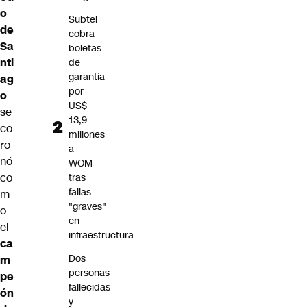
o
Subtel
de
cobra
Sa
boletas
nti
de
garantía
ag
por
o
US$
se
13,9
co
millones
ro
a
nó
WOM
co
tras
fallas
m
"graves"
o
en
el
infraestructura
ca
Dos
m
personas
pe
fallecidas
ón
y