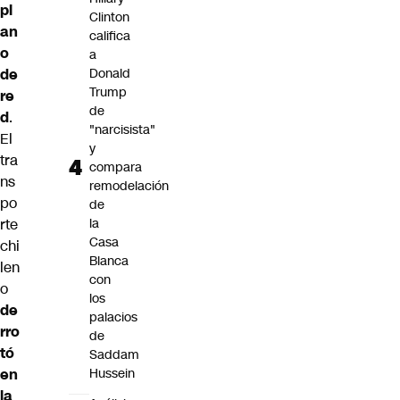
pl
Clinton
an
califica
o
a
de
Donald
Trump
re
de
d
.
"narcisista"
El
y
tra
compara
ns
remodelación
po
de
rte
la
Casa
chi
Blanca
len
con
o
los
de
palacios
rro
de
tó
Saddam
en
Hussein
la