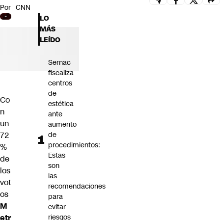
Por
CNN
Futuro 360
LO
Opinión
MÁS
LEÍDO
Sernac
fiscaliza
centros
de
Co
estética
n
ante
un
aumento
72
de
procedimientos:
%
Estas
de
son
los
las
vot
recomendaciones
os
para
M
evitar
etr
riesgos