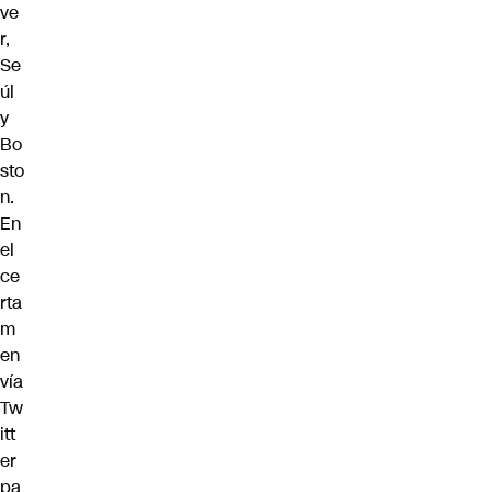
ve
r,
Se
úl
y
Bo
sto
n.
En
el
ce
rta
m
en
vía
Tw
itt
er
pa