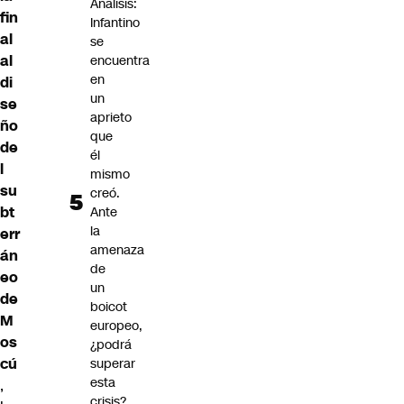
Análisis:
fin
Infantino
al
se
al
encuentra
en
di
un
se
aprieto
ño
que
de
él
l
mismo
su
creó.
bt
Ante
la
err
amenaza
án
de
eo
un
de
boicot
M
europeo,
os
¿podrá
cú
superar
esta
,
crisis?