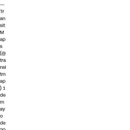
—
Tr
an
sit
M
ap
s
(@
tra
nsi
tm
ap
)
1
de
m
ay
o
de
20