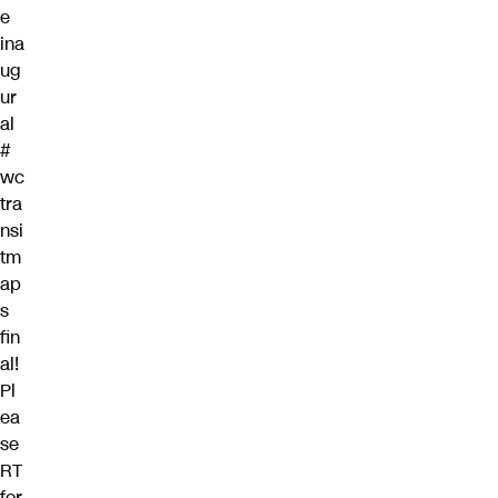
e
ina
ug
ur
al
#
wc
tra
nsi
tm
ap
s
fin
al!
Pl
ea
se
RT
for