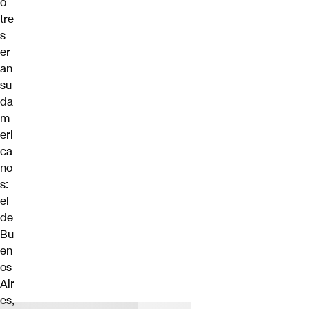
o
tre
s
er
an
su
da
m
eri
ca
no
s:
el
de
Bu
en
os
Air
es,