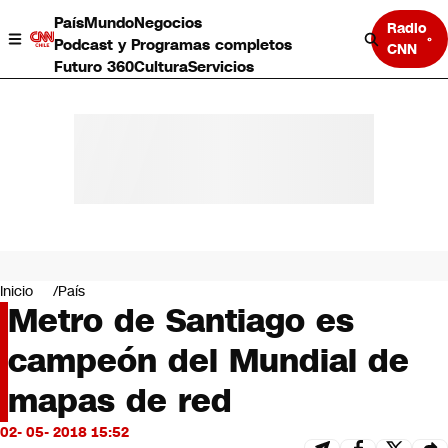
País
Mundo
Negocios
Radio
Podcast y Programas completos
CNN
Futuro 360
Cultura
Servicios
País
Mundo
Negocios
Inicio
País
Metro de Santiago es
Deportes
Programas completos
campeón del Mundial de
Cultura
Servicios
mapas de red
Bits
CNN Data
02- 05- 2018 15:52
CNN tiempo