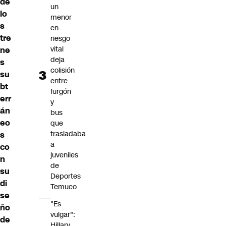
de
un
lo
menor
s
en
tre
riesgo
vital
ne
deja
s
colisión
su
entre
bt
furgón
err
y
án
bus
eo
que
trasladaba
s
a
co
juveniles
n
de
su
Deportes
di
Temuco
se
"Es
ño
vulgar":
de
Hillary