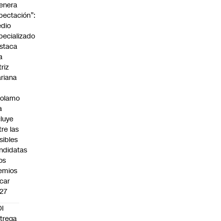
enera
pectación”:
dio
pecializado
staca
a
triz
riana
rolamo
a
cluye
tre las
sibles
ndidatas
los
emios
car
27
I
trega