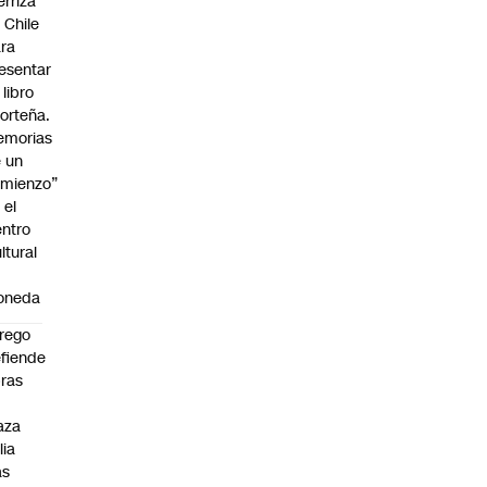
erriza
 Chile
ra
esentar
 libro
orteña.
emorias
 un
mienzo”
 el
ntro
ltural
a
oneda
rego
fiende
ras
n
aza
lia
as