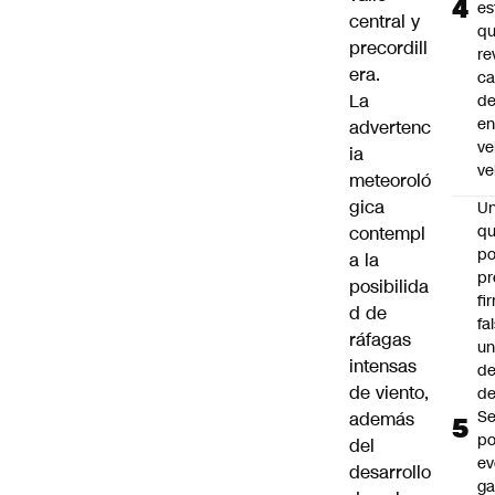
es
central y
q
precordill
re
era.
ca
La
d
e
advertenc
ve
ia
ve
meteoroló
gica
U
qu
contempl
po
a la
pr
posibilida
fi
d de
fa
ráfagas
u
intensas
de
de viento,
de
Se
además
po
del
ev
desarrollo
ga