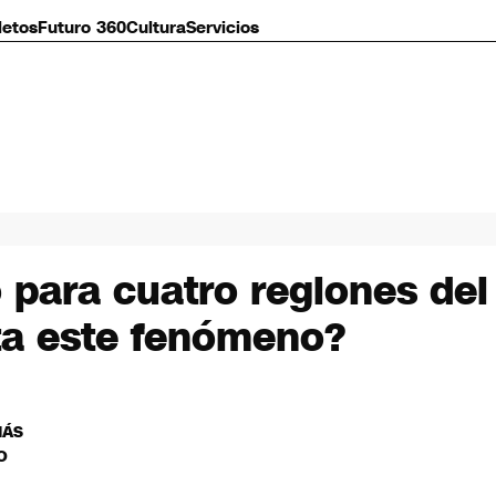
letos
Futuro 360
Cultura
Servicios
 para cuatro regiones del
ata este fenómeno?
MÁS
O