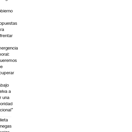
bierno
0
opuestas
ra
frentar
ergencia
boral:
Queremos
ue
cuperar
abajo
elva a
r una
ioridad
cional”
lieta
enegas