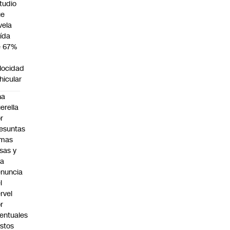
tudio
ue
vela
ída
e 67%
n
locidad
hicular
na
erella
r
esuntas
rmas
lsas y
na
nuncia
l
rvel
r
entuales
stos