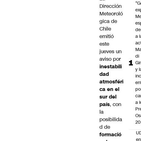
“G
Dirección
ex
Meteoroló
Me
gica de
es
Chile
de
emitió
a l
ac
este
Ma
jueves un
di
aviso por
Gi
inestabili
y l
dad
in
atmosféri
en
ca en el
po
ca
sur del
a 
país
, con
Pr
la
Os
posibilida
20
d de
UD
formació
en