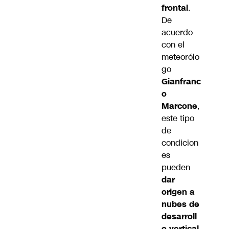
frontal
.
De
acuerdo
con el
meteorólo
go
Gianfranc
o
Marcone
,
este tipo
de
condicion
es
pueden
dar
origen a
nubes de
desarroll
o vertical
,