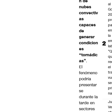
n de
al
nubes
Go
convectiv
2
as
pr
capaces
pa
en
de
la
generar
em
condicion
la
es
“
“tornádic
q
as”
.
re
El
el
tr
fenómeno
vu
podría
se
presentar
pr
se
na
durante la
Ju
tarde en
V
sectores