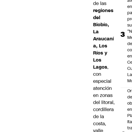
at
de las
en
regiones
pa
del
pr
Biobío,
su
“N
La
M
Araucaní
de
a, Los
co
Ríos y
en
Los
Ce
Lagos
,
Cu
con
L
M
especial
atención
Or
en zonas
de
del litoral,
ob
cordillera
e
Pl
de la
Ita
costa,
tr
valle