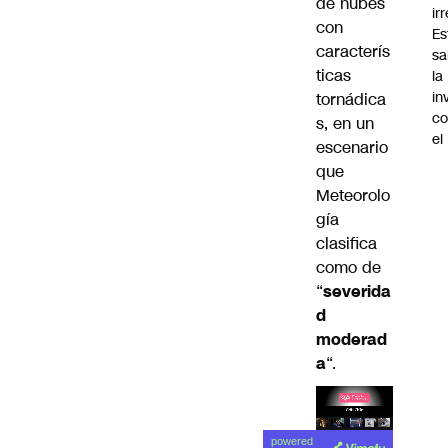
de nubes
ir
con
Es
caracterís
sa
ticas
la
in
tornádica
co
s, en un
el
escenario
que
Meteorolo
gía
clasifica
como de
“
severida
d
moderad
a
“.
Lea el
powered