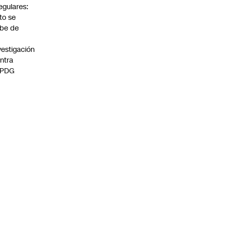
regulares:
to se
be de
vestigación
ntra
 PDG