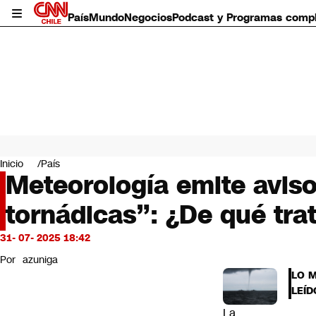
País
Mundo
Negocios
Podcast y Programas comp
País
Mundo
Inicio
País
Negocios
Meteorología emite aviso
Deportes
tornádicas”: ¿De qué tr
Programas completos
Cultura
Servicios
31- 07- 2025 18:42
Bits
Por
azuniga
CNN Data
LO 
CNN tiempo
LEÍD
Futuro 360
La
Opinión