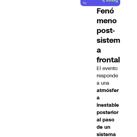
artículo
by
Fenó
meno
post-
sistem
a
frontal
El evento
responde
a una
atmósfer
a
inestable
posterior
al paso
de un
sistema