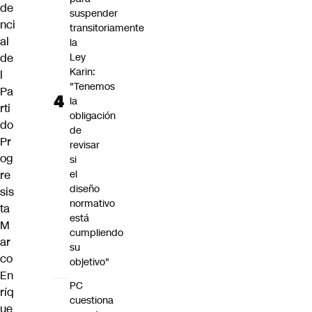
de
suspender
nci
transitoriamente
al
la
de
Ley
Karin:
l
"Tenemos
Pa
la
rti
obligación
do
de
Pr
revisar
og
si
re
el
diseño
sis
normativo
ta
está
M
cumpliendo
ar
su
co
objetivo"
En
PC
ríq
cuestiona
ue