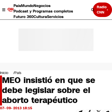
País
Mundo
Negocios
Radio
Podcast y Programas completos
CNN
Futuro 360
Cultura
Servicios
País
Mundo
Negocios
Inicio
País
MEO insistió en que se
Deportes
Programas completos
debe legislar sobre el
Cultura
Servicios
aborto terapéutico
Bits
CNN Data
07- 09- 2013 18:15
CNN tiempo