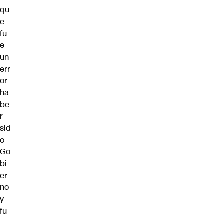
qu
e
fu
e
un
err
or
ha
be
r
sid
o
Go
bi
er
no
y
fu