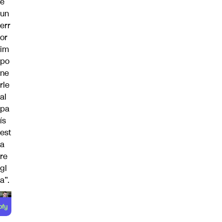
e
un
err
or
im
po
ne
rle
al
pa
ís
est
a
re
gl
a”.