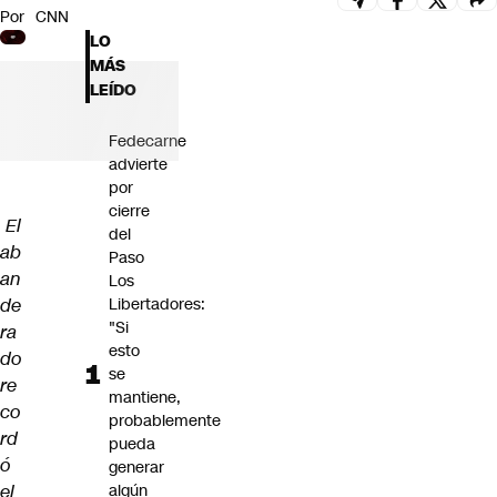
Por
CNN
Futuro 360
LO
Opinión
MÁS
LEÍDO
Fedecarne
advierte
por
cierre
El
del
ab
Paso
an
Los
de
Libertadores:
"Si
ra
esto
do
se
re
mantiene,
co
probablemente
rd
pueda
ó
generar
el
algún