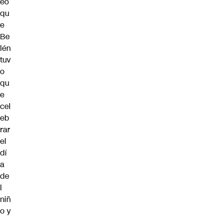
eo
qu
e
Be
lén
tuv
o
qu
e
cel
eb
rar
el
dí
a
de
l
niñ
o y