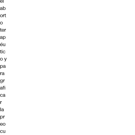
el
ab
ort
o
ter
ap
éu
tic
o y
pa
ra
gr
afi
ca
r
la
pr
eo
cu