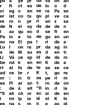
da
po
a
ye
pr
va
im
an
de
r
R
ct
es
lo
o
d
se
ci
eg
o
en
ra
Pa
se
gu
er
ist
co
ta
pl
ve
ca
ri
re
ro
n
pr
an
z
sa
da
de
N
el
oy
de
de
n
d
l
ac
qu
ec
se
fi
en
de
Pa
io
e
to
gu
en
un
l
so
na
El
pa
ri
de
a
pr
Lo
l
on
ra
da
ag
ín
es
s
de
M
su
d
en
ti
id
Li
Vá
us
sp
de
da
m
en
be
nd
k
en
K
de
a
te
rt
al
fa
de
as
se
ce
K
ad
os
br
r
t,
gu
re
as
or
:
ic
tr
pe
ri
m
t:
es
Pi
ar
an
ro
da
on
“R
:
de
á
sit
in
d
ia
ec
"S
eli
ch
or
si
de
en
ié
i
mi
ip
ia
st
K
In
n
es
na
s
m
e
as
gl