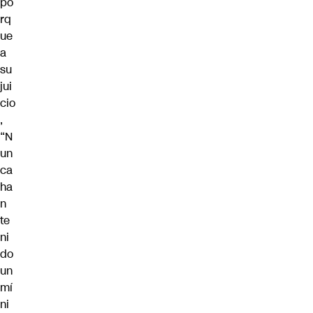
po
rq
ue
a
su
jui
cio
,
“N
un
ca
ha
n
te
ni
do
un
mí
ni