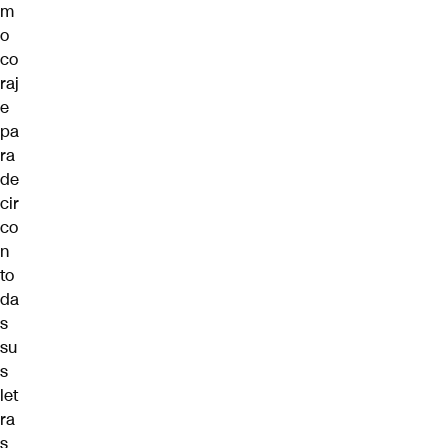
m
o
co
raj
e
pa
ra
de
cir
co
n
to
da
s
su
s
let
ra
s