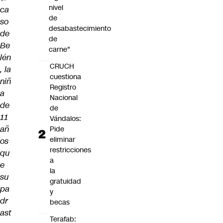
nivel
ca
de
so
desabastecimiento
de
de
Be
carne"
lén
CRUCH
, la
cuestiona
niñ
Registro
a
Nacional
de
de
11
Vándalos:
añ
Pide
eliminar
os
restricciones
qu
a
e
la
su
gratuidad
pa
y
dr
becas
ast
Terafab: