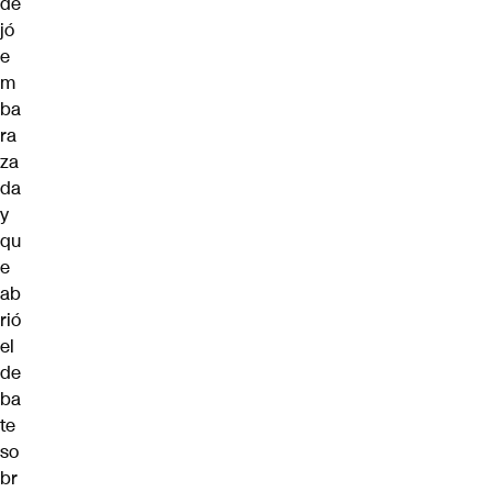
de
jó
e
m
ba
ra
za
da
y
qu
e
ab
rió
el
de
ba
te
so
br