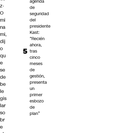
agenda
z-
de
O
seguridad
mi
del
presidente
na
Kast:
mi,
“Recién
dij
ahora,
o
tras
qu
cinco
e
meses
se
de
gestión,
de
presenta
be
un
le
primer
gis
esbozo
lar
de
so
plan”
br
e