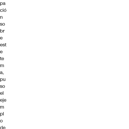
pa
ció
n
so
br
e
est
e
te
m
a,
pu
so
el
eje
m
pl
o
de