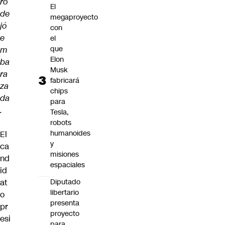
ro
El
de
megaproyecto
jó
con
e
el
que
m
Elon
ba
Musk
ra
fabricará
za
chips
da
para
.
Tesla,
robots
humanoides
El
y
ca
misiones
nd
espaciales
id
at
Diputado
libertario
o
presenta
pr
proyecto
esi
para