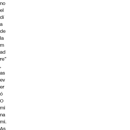
no
el
dí
a
de
la
m
ad
re”
,
as
ev
er
ó
O
mi
na
mi.
As