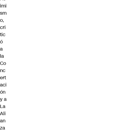
imi
sm
o,
cri
tic
ó
a
la
Co
nc
ert
aci
ón
y a
La
Ali
an
za