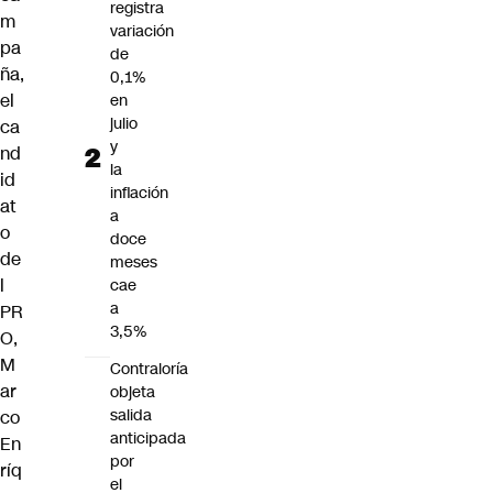
registra
m
variación
pa
de
ña,
0,1%
el
en
julio
ca
y
nd
la
id
inflación
at
a
o
doce
de
meses
l
cae
a
PR
3,5%
O,
M
Contraloría
ar
objeta
salida
co
anticipada
En
por
ríq
el