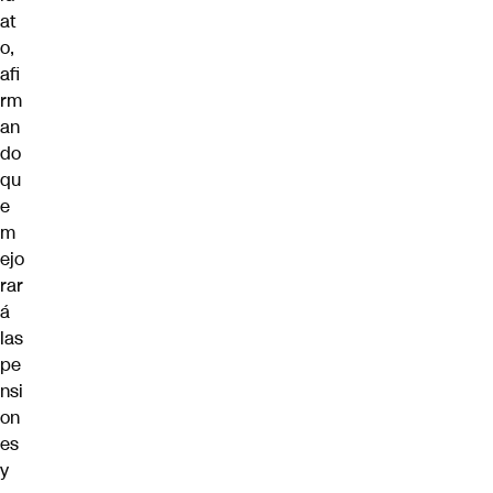
at
o,
afi
rm
an
do
qu
e
m
ejo
rar
á
las
pe
nsi
on
es
y