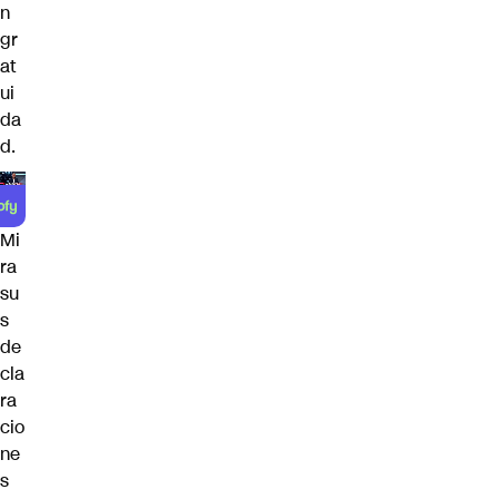
n
gr
at
ui
da
d.
Mi
ra
su
s
de
cla
ra
cio
ne
s