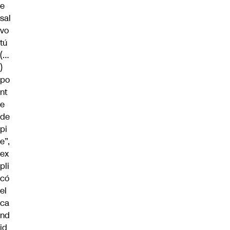
e
sal
vo
tú
(…
)
po
nt
e
de
pi
e”,
ex
pli
có
el
ca
nd
id