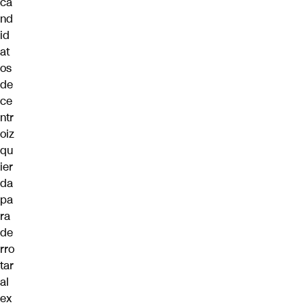
ca
nd
id
at
os
de
ce
ntr
oiz
qu
ier
da
pa
ra
de
rro
tar
al
ex