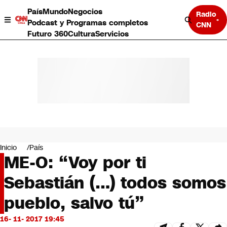
País
Mundo
Negocios
Radio
Podcast y Programas completos
CNN
Futuro 360
Cultura
Servicios
País
Mundo
Negocios
Inicio
País
ME-O: “Voy por ti
Deportes
Programas completos
Sebastián (…) todos somos
Cultura
Servicios
pueblo, salvo tú”
Bits
CNN Data
16- 11- 2017 19:45
CNN tiempo