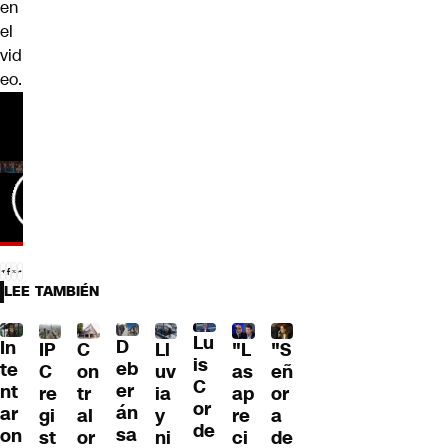
en
el
vid
eo.
LEE TAMBIÉN
Lu
D
In
IP
C
Ll
"L
"S
is
eb
te
C
on
uv
as
eñ
C
er
nt
re
tr
ia
ap
or
or
án
ar
gi
al
y
re
a
de
sa
on
st
or
ni
ci
de