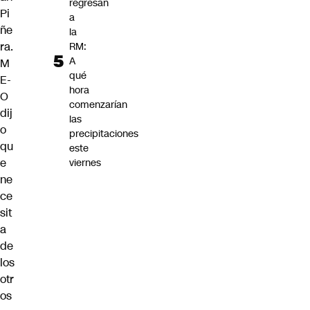
regresan
Pi
a
ñe
la
ra.
RM:
A
M
qué
E-
hora
O
comenzarían
dij
las
o
precipitaciones
qu
este
e
viernes
ne
ce
sit
a
de
los
otr
os