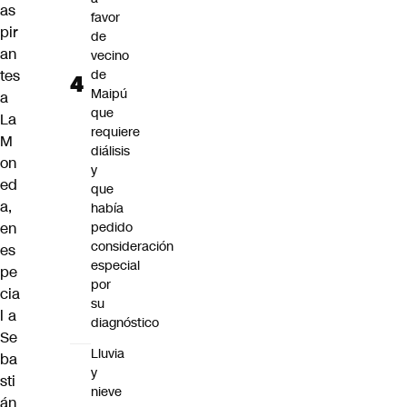
as
favor
pir
de
an
vecino
tes
de
Maipú
a
que
La
requiere
M
diálisis
on
y
ed
que
a,
había
en
pedido
consideración
es
especial
pe
por
cia
su
l a
diagnóstico
Se
Lluvia
ba
y
sti
nieve
án