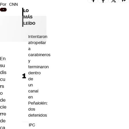
Por
CNN
Futuro 360
LO
Opinión
MÁS
LEÍDO
Intentaron
atropellar
a
carabineros
En
y
su
terminaron
dis
dentro
cu
de
un
rs
canal
o
en
de
Peñalolén:
cie
dos
rre
detenidos
de
IPC
ca