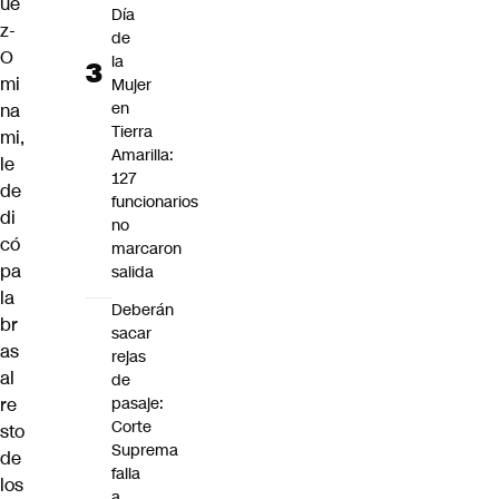
ue
Día
z-
de
O
la
mi
Mujer
en
na
Tierra
mi,
Amarilla:
le
127
de
funcionarios
di
no
có
marcaron
pa
salida
la
Deberán
br
sacar
as
rejas
al
de
re
pasaje:
Corte
sto
Suprema
de
falla
los
a