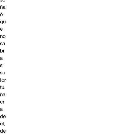
ñal
ó
qu
e
no
sa
bí
a
si
su
for
tu
na
er
a
de
él,
de