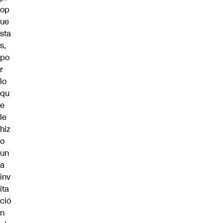
op
ue
sta
s,
po
r
lo
qu
e
le
hiz
o
un
a
inv
ita
ció
n