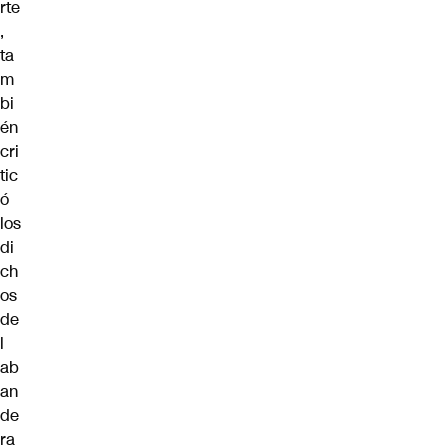
rte
,
ta
m
bi
én
cri
tic
ó
los
di
ch
os
de
l
ab
an
de
ra