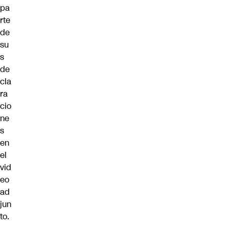
pa
rte
de
su
s
de
cla
ra
cio
ne
s
en
el
vid
eo
ad
jun
to.