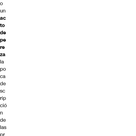
o
un
ac
to
de
pe
re
za
la
po
ca
de
sc
rip
ció
n
de
las
pr