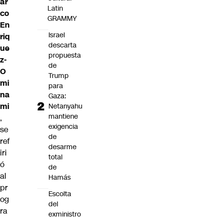
ar
Latin
co
GRAMMY
En
Israel
riq
descarta
ue
propuesta
z-
de
O
Trump
mi
para
na
Gaza:
mi
Netanyahu
mantiene
,
exigencia
se
de
ref
desarme
iri
total
ó
de
al
Hamás
pr
Escolta
og
del
ra
exministro