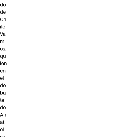
do
de
Ch
ile
Va
m
os,
qu
ien
en
el
de
ba
te
de
An
at
el
se