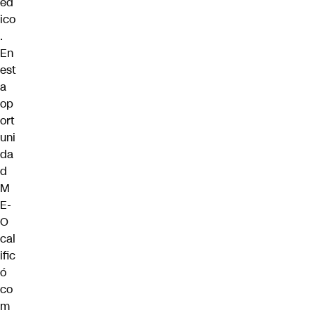
éd
ico
.
En
est
a
op
ort
uni
da
d
M
E-
O
cal
ific
ó
co
m