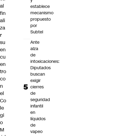
y
al
establece
fin
mecanismo
propuesto
ali
por
za
Subtel
r
su
Ante
alza
en
de
cu
intoxicaciones:
en
Diputados
tro
buscan
co
exigir
n
cierres
el
de
seguridad
Co
infantil
le
en
gi
líquidos
o
de
M
vapeo