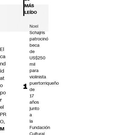
Futuro 360
MÁS
Opinión
LEÍDO
Noel
Schajris
patrocinó
beca
El
de
ca
US$250
nd
mil
id
para
violinista
at
puertorriqueño
o
de
po
17
r
años
el
junto
PR
a
O,
la
Fundación
M
Cultural