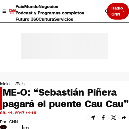
País
Mundo
Negocios
Radio
Podcast y Programas completos
CNN
Futuro 360
Cultura
Servicios
País
Mundo
Negocios
Inicio
País
ME-O: “Sebastián Piñera
Deportes
Programas completos
pagará el puente Cau Cau”
Cultura
Servicios
08- 11- 2017 11:16
Bits
CNN Data
Por
CNN
CNN tiempo
LO