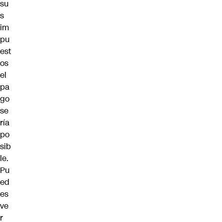
su
s
im
pu
est
os
el
pa
go
se
ría
po
sib
le.
Pu
ed
es
ve
r