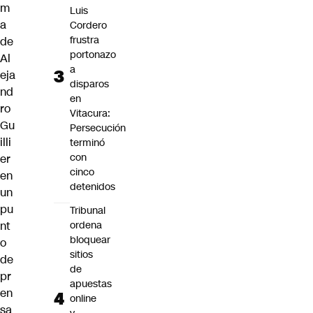
m
Luis
a
Cordero
frustra
de
portonazo
Al
a
eja
disparos
nd
en
ro
Vitacura:
Gu
Persecución
illi
terminó
con
er
cinco
en
detenidos
un
pu
Tribunal
nt
ordena
bloquear
o
sitios
de
de
pr
apuestas
en
online
sa