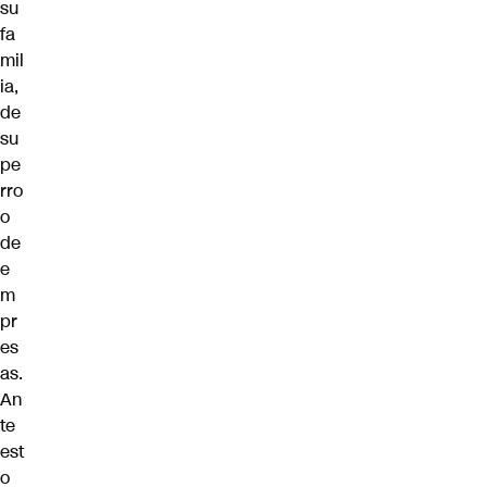
su
fa
mil
ia,
de
su
pe
rro
o
de
e
m
pr
es
as.
An
te
est
o