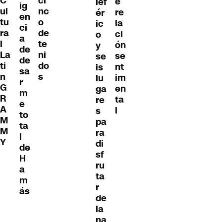
C
ci
e
lef
ig
ul
nc
re
ér
en
tu
o
la
ic
ci
ra
de
ci
o
a
l
te
ón
y
de
La
ni
se
se
de
ti
do
nt
is
sa
n
s
im
lu
r
G
en
ga
m
R
ta
re
e
A
l
s
to
M
pa
ta
M
ra
l
Y
di
de
sf
H
ru
a
ta
m
r
ás
de
la
na