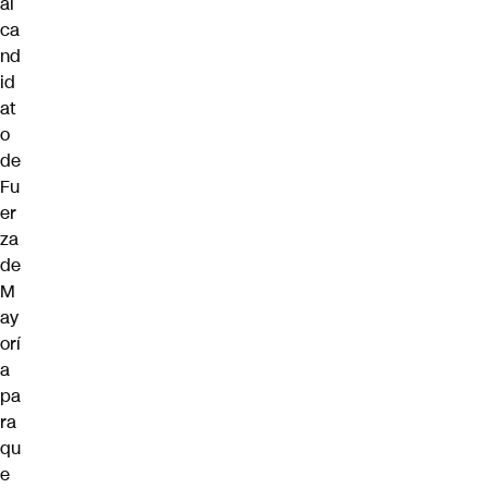
al
ca
nd
id
at
o
de
Fu
er
za
de
M
ay
orí
a
pa
ra
qu
e