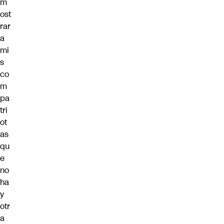
m
ost
rar
a
mi
s
co
m
pa
tri
ot
as
qu
e
no
ha
y
otr
a