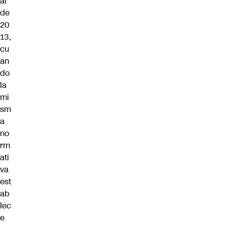
al
de
20
13,
cu
an
do
la
mi
sm
a
no
rm
ati
va
est
ab
lec
e