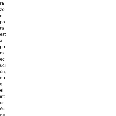
ra
zó
n
pa
ra
est
a
pe
rs
ec
uci
ón,
qu
e
el
int
er
és
de