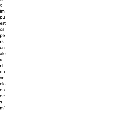
o
im
pu
est
os
pe
rs
on
ale
s
ni
de
so
cie
da
de
s
mí