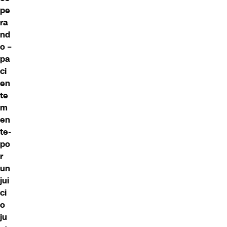
pe
ra
nd
o –
pa
ci
en
te
m
en
te-
po
r
un
jui
ci
o
ju