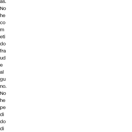
as.
No
he
co
m
eti
do
fra
ud
e
al
gu
no.
No
he
pe
di
do
di