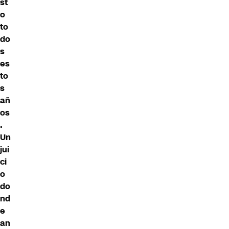
st
o
to
do
s
es
to
s
añ
os
.
Un
jui
ci
o
do
nd
e
an