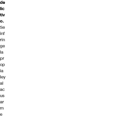
de
lic
tiv
o.
Se
inf
rin
ge
la
pr
op
ia
ley
al
ac
us
ar
m
e