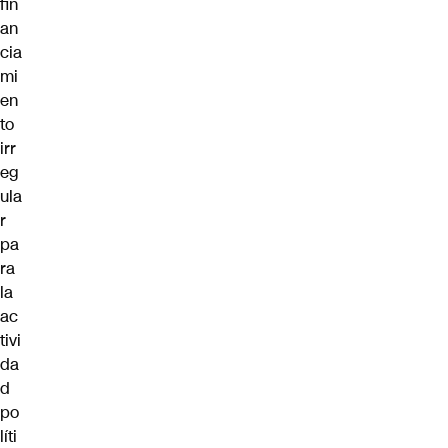
fin
an
cia
mi
en
to
irr
eg
ula
r
pa
ra
la
ac
tivi
da
d
po
líti