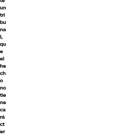
te
un
tri
bu
na
l,
qu
e
el
he
ch
o
no
tie
ne
ca
rá
ct
er