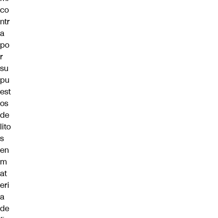
co
ntr
a
po
r
su
pu
est
os
de
lito
s
en
m
at
eri
a
de