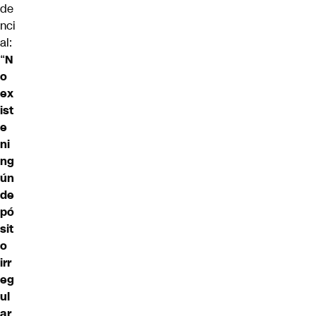
de
nci
al:
“
N
o
ex
ist
e
ni
ng
ún
de
pó
sit
o
irr
eg
ul
ar