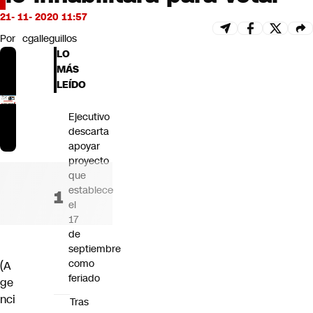
Futuro 360
21- 11- 2020 11:57
Opinión
Por
cgalleguillos
LO
MÁS
LEÍDO
Ejecutivo
descarta
apoyar
proyecto
que
establece
el
17
de
septiembre
como
(A
feriado
ge
nci
Tras