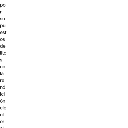
po
r
su
pu
est
os
de
lito
s
en
la
re
nd
ici
ón
ele
ct
or