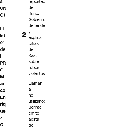
a
reposteo
de
UN
Boric:
O)
Gobierno
–
defiende
El
y
líd
explica
er
cifras
de
de
Kast
l
sobre
PR
robos
O,
violentos
M
ar
Llaman
a
co
no
En
utilizarlo:
ríq
Sernac
ue
emite
z-
alerta
O
de