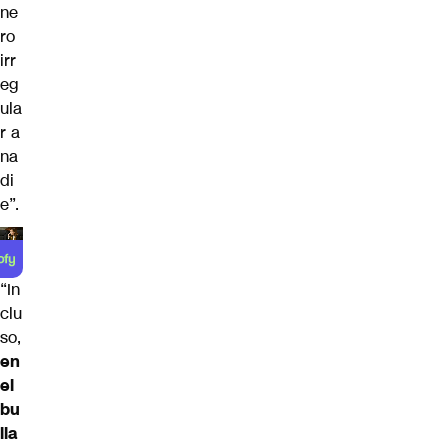
ne
ro
irr
eg
ula
r a
na
di
e”.
“In
clu
so,
en
el
bu
lla