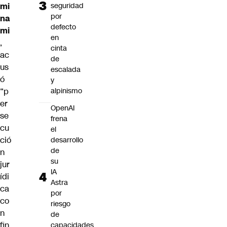
mi
seguridad
por
na
defecto
mi
en
,
cinta
ac
de
us
escalada
ó
y
“p
alpinismo
er
OpenAI
se
frena
cu
el
ció
desarrollo
de
n
su
jur
IA
ídi
Astra
ca
por
co
riesgo
n
de
fin
capacidades