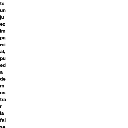
te
un
ju
ez
im
pa
rci
al,
pu
ed
a
de
m
os
tra
r
la
fal
se