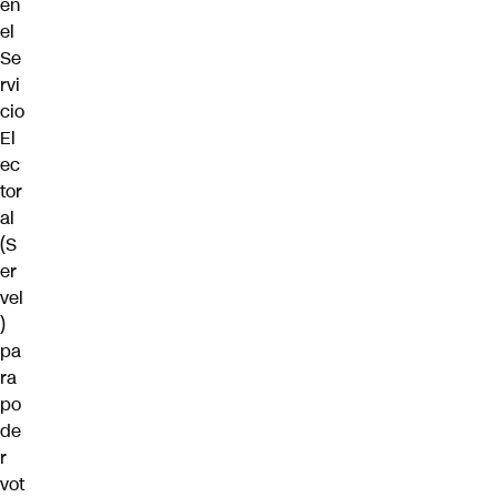
en
el
Se
rvi
cio
El
ec
tor
al
(S
er
vel
)
pa
ra
po
de
r
vot