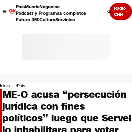
País
Mundo
Negocios
Radio
Podcast y Programas completos
CNN
Futuro 360
Cultura
Servicios
País
Mundo
Negocios
Inicio
País
ME-O acusa “persecución
Deportes
Programas completos
jurídica con fines
Cultura
Servicios
políticos” luego que Servel
Bits
CNN Data
lo inhabilitara para votar
CNN tiempo