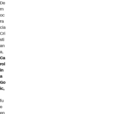
De
m
oc
ra
cia
Cri
sti
an
a,
Ca
rol
in
a
Go
ic,
fu
e
en