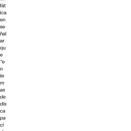
fát
ica
en
se
ñal
ar
qu
e
“e
n
te
m
as
de
dis
ca
pa
ci