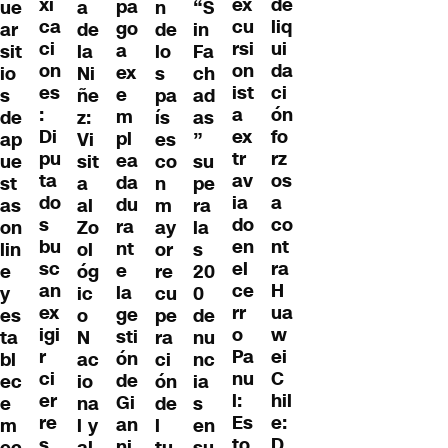
xi
de
ex
pa
ue
a
n
“S
ca
liq
cu
go
ar
de
de
in
ci
ui
rsi
a
sit
la
lo
Fa
on
da
on
ex
io
Ni
s
ch
es
ci
ist
e
s
ñe
pa
ad
:
ón
a
m
de
z:
ís
as
Di
fo
ex
pl
ap
Vi
es
”
pu
rz
tr
ea
ue
sit
co
su
ta
os
av
da
st
a
n
pe
do
a
ia
du
as
al
m
ra
s
co
do
ra
on
Zo
ay
la
bu
nt
en
nt
lin
ol
or
s
sc
ra
el
e
e
óg
re
20
an
H
ce
la
y
ic
cu
0
ex
ua
rr
ge
es
o
pe
de
igi
w
o
sti
ta
N
ra
nu
r
ei
Pa
ón
bl
ac
ci
nc
ci
C
nu
de
ec
io
ón
ia
er
hil
l:
Gi
e
na
de
s
re
e:
Es
an
m
l y
l
en
s
D
to
ni
ec
al
tu
su