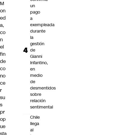
M
un
on
pago
ed
a
a,
exempleada
durante
co
la
n
gestión
el
de
fin
Gianni
de
Infantino,
co
en
no
medio
de
ce
desmentidos
r
sobre
su
relación
s
sentimental
pr
Chile
op
llega
ue
al
sta