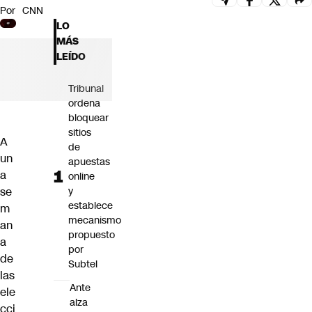
Por
CNN
Futuro 360
LO
Opinión
MÁS
LEÍDO
Tribunal
ordena
bloquear
sitios
A
de
un
apuestas
a
online
se
y
establece
m
mecanismo
an
propuesto
a
por
de
Subtel
las
Ante
ele
alza
cci