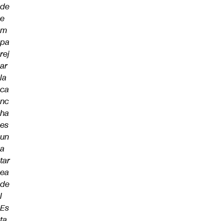
de
e
m
pa
rej
ar
la
ca
nc
ha
es
un
a
tar
ea
de
l
Es
ta