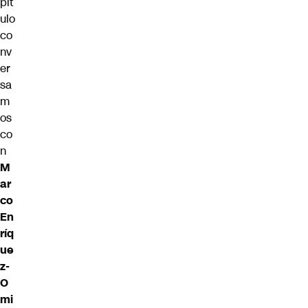
pít
ulo
co
nv
er
sa
m
os
co
n
M
ar
co
En
ríq
ue
z-
O
mi