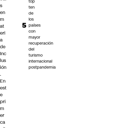
top
s
ten
en
de
m
los
países
at
con
eri
mayor
a
recuperación
de
del
Inc
turismo
lus
internacional
ión
postpandemia
.
En
est
e
pri
m
er
ca