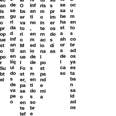
de
oc
se
Inf
an
O
ris
s
se
u
sa
an
is
bs
m
pr
gu
m
be
ti
m
er
o
im
ri
en
ha
no
o
va
in
er
da
to
st
,
pr
to
te
os
d
s
a
en
op
ri
rn
do
inf
co
ah
m
ue
o
ac
s
an
br
or
ed
st
M
io
dí
til
ad
a
io
o
an
na
as
en
os
de
de
po
ue
l
líq
ya
l
de
r
l
po
ui
es
ca
s
Su
Fo
st
do
ta
so
m
bt
st
pa
s
ba
en
el
er,
nd
de
n
ti
pa
e
va
sa
do
se
mi
pe
ld
s
o
a
o
ad
so
en
os
br
te
e
lef