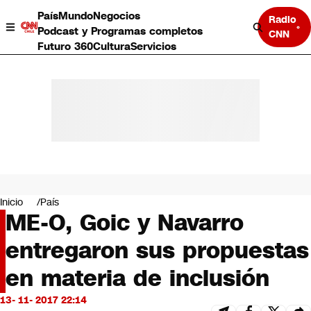
País
Mundo
Negocios
Radio
Podcast y Programas completos
CNN
Futuro 360
Cultura
Servicios
País
Mundo
Negocios
Inicio
País
ME-O, Goic y Navarro
Deportes
Programas completos
entregaron sus propuestas
Cultura
Servicios
en materia de inclusión
Bits
CNN Data
13- 11- 2017 22:14
CNN tiempo