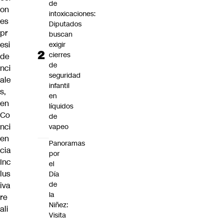
de
on
intoxicaciones:
es
Diputados
pr
buscan
esi
exigir
cierres
de
de
nci
seguridad
ale
infantil
s,
en
en
líquidos
Co
de
nci
vapeo
en
Panoramas
cia
por
Inc
el
lus
Día
de
iva
la
re
Niñez:
ali
Visita