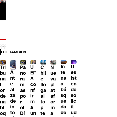
LEE TAMBIÉN
D
In
U
Tri
Pa
C
N
A
es
te
EF
bu
no
hil
ue
nt
ist
ns
A
na
ra
e
va
e
en
a
co
l
m
lle
pl
al
de
bú
nf
or
as
ga
at
za
so
sq
ir
de
po
al
af
de
lic
ue
m
na
r
to
or
in
it
da
a
bl
el
p
m
to
ud
de
un
oq
Dí
te
a