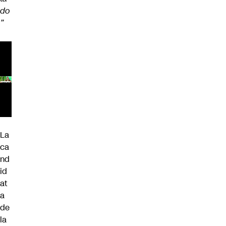
do
”
La
ca
nd
id
at
a
de
la