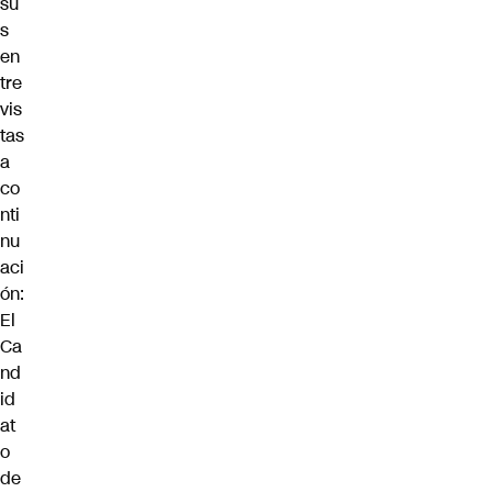
su
s
en
tre
vis
tas
a
co
nti
nu
aci
ón:
El
Ca
nd
id
at
o
de