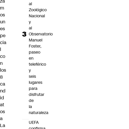
za
al
m
Zoológico
os
Nacional
un
y
al
es
Observatorio
pe
Manuel
cia
Foster,
l
paseo
co
en
n
teleférico
los
y
seis
8
lugares
ca
para
nd
disfrutar
id
de
at
la
os
naturaleza
a
UEFA
La
confirma