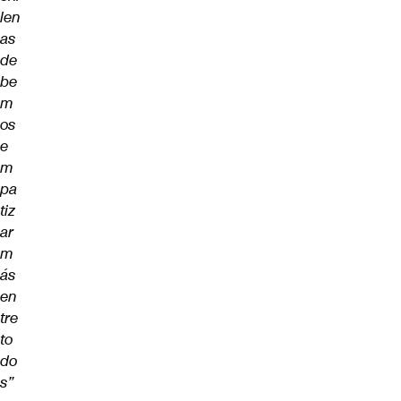
len
as
de
be
m
os
e
m
pa
tiz
ar
m
ás
en
tre
to
do
s”