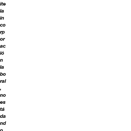
ite
la
in
co
rp
or
ac
ió
n
la
bo
ral
,
no
es
tá
da
nd
o