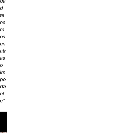
da
d
te
ne
m
os
un
atr
as
o
im
po
rta
nt
e”