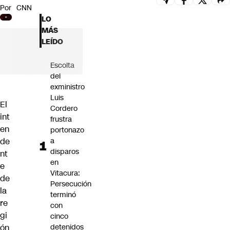
Por
CNN
Futuro 360
LO
Opinión
MÁS
LEÍDO
Escolta
del
exministro
Luis
El
Cordero
int
frustra
en
portonazo
de
a
disparos
nt
en
e
Vitacura:
de
Persecución
la
terminó
re
con
gi
cinco
ón
detenidos