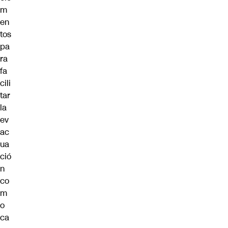
m
en
tos
pa
ra
fa
cili
tar
la
ev
ac
ua
ció
n
co
m
o
ca