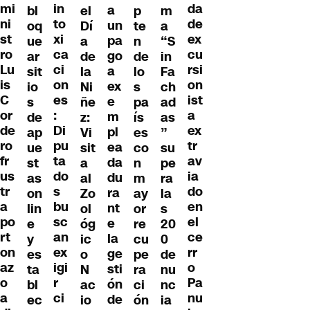
in
mi
da
a
bl
el
p
m
to
ni
de
un
oq
Dí
te
a
xi
st
ex
pa
ue
a
n
“S
ca
ro
cu
go
ar
de
de
in
ci
Lu
rsi
a
sit
la
lo
Fa
on
is
on
ex
io
Ni
s
ch
es
C
ist
e
s
ñe
pa
ad
:
or
a
m
de
z:
ís
as
Di
de
ex
pl
ap
Vi
es
”
pu
ro
tr
ea
ue
sit
co
su
ta
fr
av
da
st
a
n
pe
do
us
ia
du
as
al
m
ra
s
tr
do
ra
on
Zo
ay
la
bu
a
en
nt
lin
ol
or
s
sc
po
el
e
e
óg
re
20
an
rt
ce
la
y
ic
cu
0
ex
on
rr
ge
es
o
pe
de
igi
az
o
sti
ta
N
ra
nu
r
o
Pa
ón
bl
ac
ci
nc
ci
a
nu
de
ec
io
ón
ia