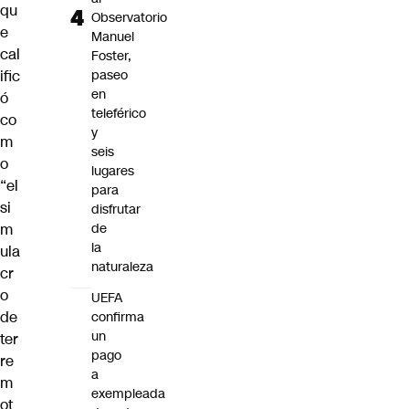
qu
Observatorio
e
Manuel
cal
Foster,
ific
paseo
en
ó
teleférico
co
y
m
seis
o
lugares
“el
para
si
disfrutar
m
de
la
ula
naturaleza
cr
o
UEFA
de
confirma
un
ter
pago
re
a
m
exempleada
ot