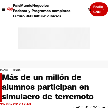
País
Mundo
Negocios
Radio
Podcast y Programas completos
CNN
Futuro 360
Cultura
Servicios
País
Mundo
Negocios
Inicio
País
Más de un millón de
Deportes
Programas completos
alumnos participan en
Cultura
Servicios
simulacro de terremoto
Bits
CNN Data
31- 08- 2017 17:48
CNN tiempo