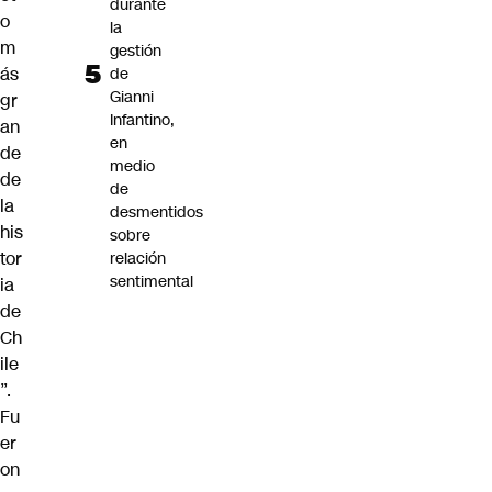
durante
o
la
m
gestión
ás
de
Gianni
gr
Infantino,
an
en
de
medio
de
de
la
desmentidos
his
sobre
tor
relación
sentimental
ia
de
Ch
ile
”.
Fu
er
on