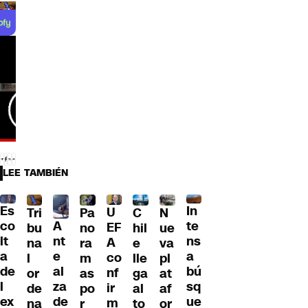
LEE TAMBIÉN
Es
In
U
Tri
Pa
C
N
A
co
te
EF
bu
no
hil
ue
nt
lt
ns
A
na
ra
e
va
e
a
a
co
l
m
lle
pl
al
de
bú
nf
or
as
ga
at
za
l
sq
ir
de
po
al
af
de
ex
ue
m
na
r
to
or