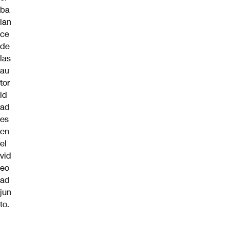
ba
lan
ce
de
las
au
tor
id
ad
es
en
el
vid
eo
ad
jun
to.