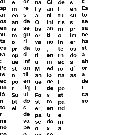
er
di
l:
Gi
e
na
de
s
re
sp
Es
an
m
l y
l
en
s
ar
to
ni
ec
al
tu
su
de
os
se
Inf
an
O
ris
s
se
en
sa
an
is
bs
m
pr
gu
Vi
be
ti
m
er
o
im
ri
ta
ha
no
o
va
in
er
da
cu
st
,
pr
to
te
os
d
ra
a
en
op
ri
rn
do
inf
:
ah
m
ue
o
ac
s
an
Pe
or
ed
st
M
io
dí
til
rs
a
io
o
an
na
as
en
ec
de
de
po
ue
l
líq
uc
l
de
r
l
po
ui
ió
ca
s
Su
Fo
st
do
n
so
m
bt
st
pa
s
te
en
el
er,
nd
de
r
ti
pa
e
va
mi
do
se
mi
pe
nó
s
o
a
o
co
so
en