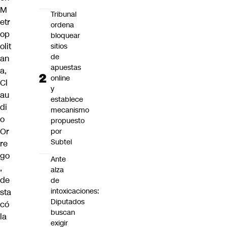
M
Tribunal
etr
ordena
op
bloquear
olit
sitios
de
an
apuestas
a,
online
Cl
y
au
establece
di
mecanismo
o
propuesto
Or
por
Subtel
re
go
Ante
,
alza
de
de
intoxicaciones:
sta
Diputados
có
buscan
la
exigir