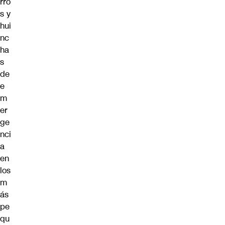
rro
s y
hui
nc
ha
s
de
e
m
er
ge
nci
a
en
los
m
ás
pe
qu