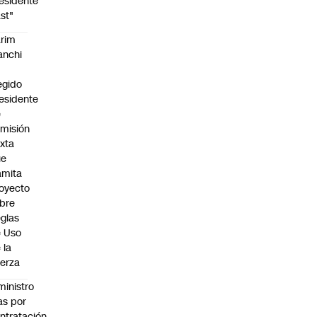
esidente
st"
rim
anchi
egido
esidente
e
misión
xta
ue
amita
oyecto
bre
glas
 Uso
 la
erza
ministro
s por
ntratación