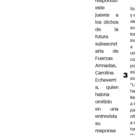
respondió
este
Sc
jueves a
y 
d
los dichos
so
de la
lo
futura
in
subsecret
a
aria de
un
Fuerzas
c
Armadas,
po
es
Carolina
so
Echeverrí
"L
a, quien
ha
habría
ll
omitido
a 
en una
pa
entrevista
of
a 
su
to
responsa