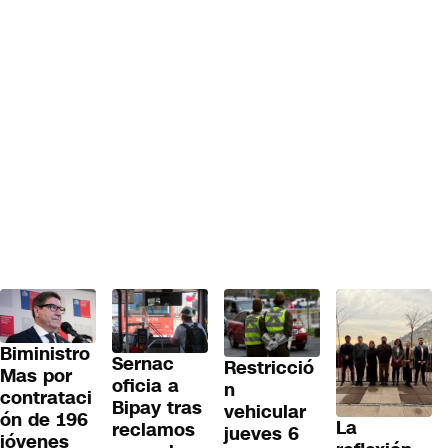
Biministro
Sernac
Restricció
Mas por
oficia a
n
contrataci
Bipay tras
vehicular
ón de 196
La
reclamos
jueves 6
jóvenes