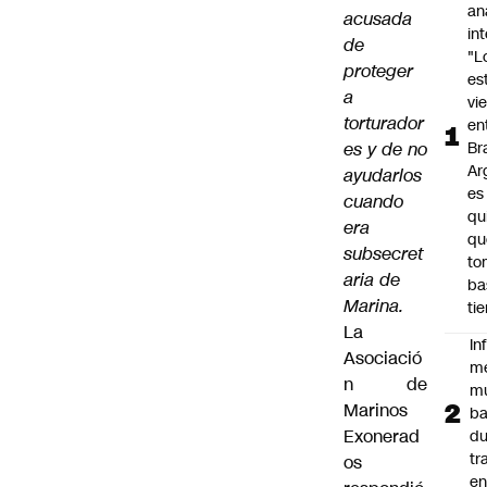
an
acusada
in
de
"L
proteger
es
a
vi
torturador
en
es y de no
Bra
Ar
ayudarlos
es
cuando
qu
era
qu
subsecret
to
aria de
ba
Marina.
ti
La
In
Asociació
m
n de
m
Marinos
ba
Exonerad
du
tr
os
en