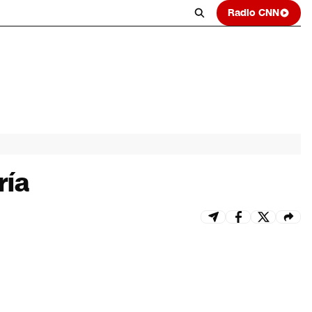
Radio CNN
ría