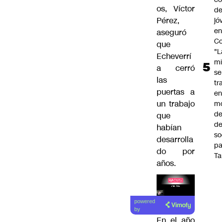
os, Víctor
de
Pérez,
jó
e
aseguró
Co
que
"L
Echeverrí
mi
a cerró
se
las
tr
puertas a
en
un trabajo
m
d
que
de
habían
so
desarrolla
pa
do por
Ta
años.
Lea el
powered
artículo
by
En el año