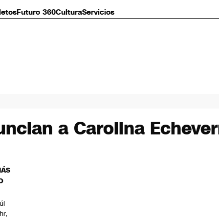
letos
Futuro 360
Cultura
Servicios
ncian a Carolina Echever
MÁS
O
úl
hr,