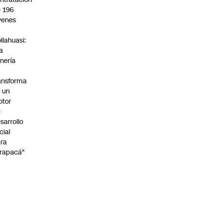
 196
venes
n
llahuasi:
a
nería
ansforma
 un
otor
e
sarrollo
cial
ra
rapacá"