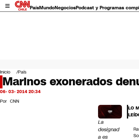
País
Mundo
Negocios
Podcast y Programas comp
País
Mundo
Inicio
País
Negocios
Marinos exonerados denu
Deportes
Programas completos
06- 03- 2014 20:34
Cultura
Por
CNN
Servicios
LO 
Bits
LEÍD
CNN Data
La
CNN tiempo
designad
Ra
Futuro 360
So
a es
Opinión