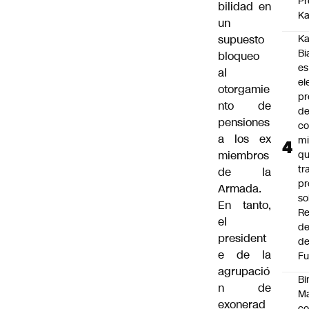
Pr
bilidad en
Ka
un
supuesto
Ka
Bi
bloqueo
es
al
el
otorgamie
pr
nto de
d
pensiones
co
a los ex
mi
miembros
q
tr
de la
pr
Armada.
so
En tanto,
Re
el
de
president
de
e de la
Fu
agrupació
Bi
n de
Ma
exonerad
co