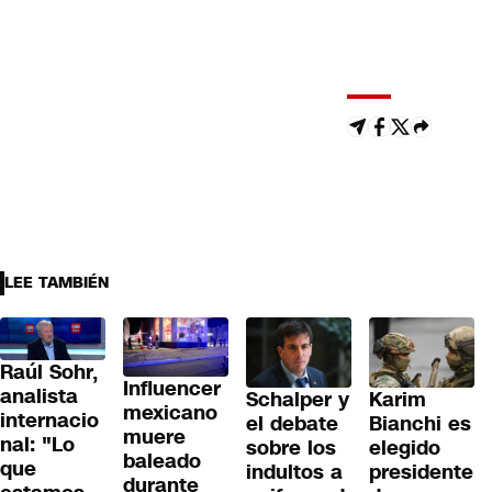
LEE TAMBIÉN
Raúl Sohr,
Influencer
analista
Schalper y
Karim
mexicano
internacio
el debate
Bianchi es
muere
nal: "Lo
sobre los
elegido
baleado
que
indultos a
presidente
durante