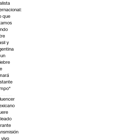
alista
ternacional:
o que
tamos
endo
tre
sil y
gentina
 un
iebre
e
mará
stante
empo"
fluencer
exicano
uere
leado
rante
ansmisión
 vivo