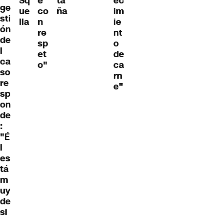
Sq
e
ta
ec
ge
ue
co
ña
im
sti
lla
n
ie
ón
re
nt
de
sp
o
l
et
de
ca
o"
ca
so
rn
re
e"
sp
on
de
:
"É
l
es
tá
m
uy
de
si