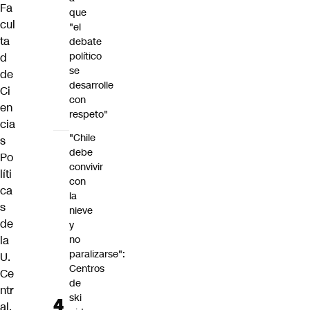
Fa
que
cul
"el
ta
debate
político
d
se
de
desarrolle
Ci
con
en
respeto"
cia
"Chile
s
debe
Po
convivir
líti
con
ca
la
s
nieve
de
y
la
no
paralizarse":
U.
Centros
Ce
de
ntr
ski
al,