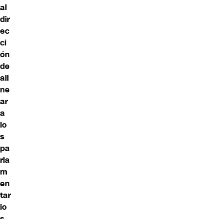
al
dir
ec
ci
ón
de
ali
ne
ar
a
lo
s
pa
rla
m
en
tar
io
s