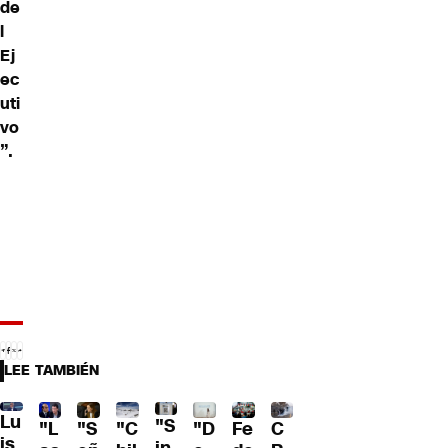
de
l
Ej
ec
uti
vo
”.
LEE TAMBIÉN
Lu
"S
"L
"S
"C
"D
Fe
C
is