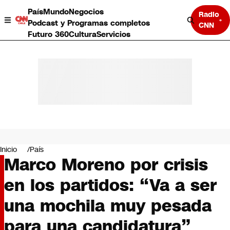
País
Mundo
Negocios
Radio
Podcast y Programas completos
CNN
Futuro 360
Cultura
Servicios
País
Mundo
Negocios
Inicio
País
Marco Moreno por crisis
Deportes
Programas completos
en los partidos: “Va a ser
Cultura
Servicios
una mochila muy pesada
Bits
CNN Data
para una candidatura”
CNN tiempo