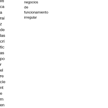
líti
negocios
ca
de
a
funcionamiento
irregular
raí
z
de
las
crí
tic
as
po
r
el
re
cie
nt
e
m
en