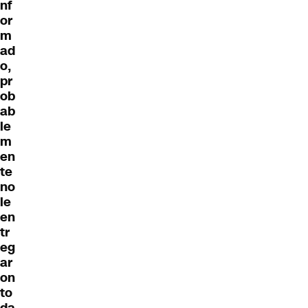
nf
or
m
ad
o,
pr
ob
ab
le
m
en
te
no
le
en
tr
eg
ar
on
to
da