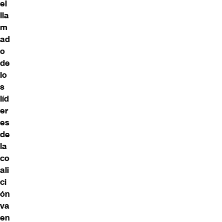
el
lla
m
ad
o
de
lo
s
líd
er
es
de
la
co
ali
ci
ón
va
en