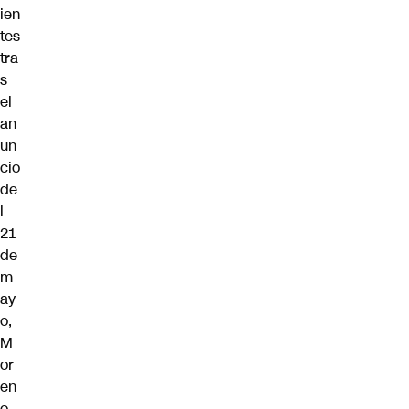
ien
tes
tra
s
el
an
un
cio
de
l
21
de
m
ay
o,
M
or
en
o