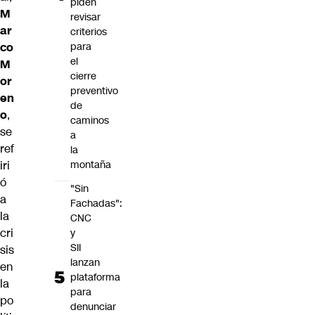
piden
M
revisar
ar
criterios
co
para
el
M
cierre
or
preventivo
en
de
o
,
caminos
se
a
ref
la
iri
montaña
ó
"Sin
a
Fachadas":
la
CNC
cri
y
SII
sis
lanzan
en
plataforma
la
para
po
denunciar