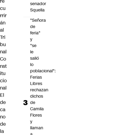
re
senador
cu
Squella
rrir
"Señora
án
de
al
feria"
Tri
y
bu
"se
nal
le
salió
Co
lo
nst
poblacional":
itu
Ferias
cio
Libres
nal
rechazan
El
dichos
de
de
Camila
ca
Flores
no
y
de
llaman
la
a