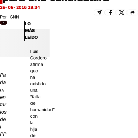
Futuro 360
25- 05- 2016 19:34
Opinión
Por
CNN
LO
MÁS
LEÍDO
Luis
Cordero
afirma
que
Pa
ha
rla
existido
m
una
en
"falta
de
tar
humanidad"
ios
con
de
la
l
hija
PP
de