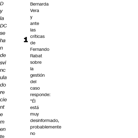
D
Bernarda
y
Vera
y
la
ante
DC
las
se
críticas
ha
de
n
Fernando
de
Rabat
svi
sobre
la
nc
gestión
ula
del
do
caso
re
responde:
cie
"Él
nt
está
e
muy
desinformado,
m
probablemente
en
no
te