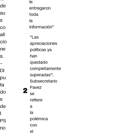
le
de
entregaron
su
toda
s
la
co
información"
ali
"Las
cio
apreciaciones
ne
políticas ya
s.
han
quedado
–
completamente
Di
superadas":
pu
Subsecretario
ta
Pavez
do
se
s
refiere
de
a
la
l
polémica
PS
con
no
el