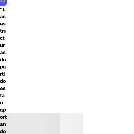
“L
as
es
tru
ct
ur
as
de
pa
rti
do
es
tá
n
ap
ort
an
do