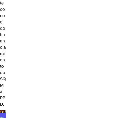
te
co
no
ci
do
fin
an
cia
mi
en
to
de
SQ
M
al
PP
D.