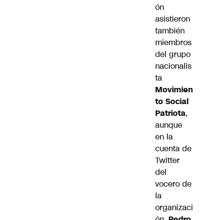
ón
asistieron
también
miembros
del grupo
nacionalis
ta
Movimien
to Social
Patriota
,
aunque
en
la
cuenta de
Twitter
del
vocero de
la
organizaci
ón,
Pedro