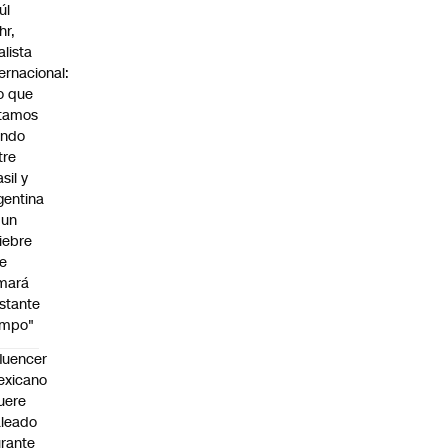
úl
hr,
alista
ternacional:
o que
tamos
endo
tre
sil y
gentina
 un
iebre
e
mará
stante
empo"
fluencer
exicano
uere
leado
rante