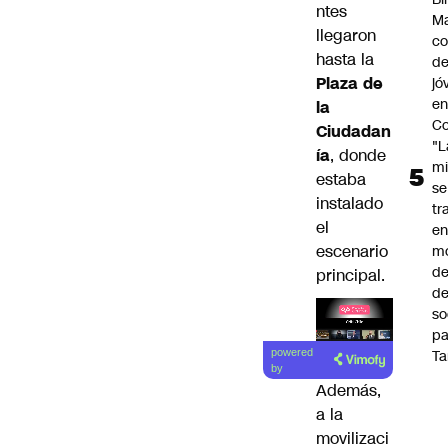
ntes
Ma
llegaron
co
hasta la
de
Plaza de
jó
e
la
Co
Ciudadan
"L
ía
, donde
mi
estaba
se
instalado
tr
el
en
escenario
m
d
principal.
de
so
pa
Lea el
Ta
powered
artículo
by
Además,
a la
movilizaci