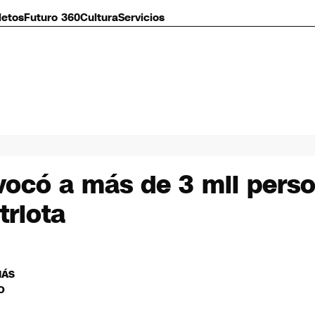
letos
Futuro 360
Cultura
Servicios
ocó a más de 3 mil perso
triota
MÁS
O