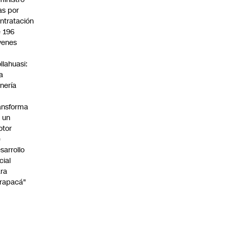
s por
ntratación
 196
venes
n
llahuasi:
a
nería
ansforma
 un
otor
e
sarrollo
cial
ra
rapacá"