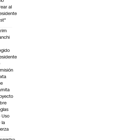
no
rear al
esidente
st"
rim
anchi
egido
esidente
e
misión
xta
ue
amita
oyecto
bre
glas
 Uso
 la
erza
ministro