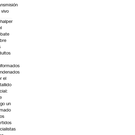
ansmisión
 vivo
halper
el
ebate
bre
s
dultos
iformados
ondenados
r el
tallido
cial:
e
go un
amado
los
rtidos
icialistas