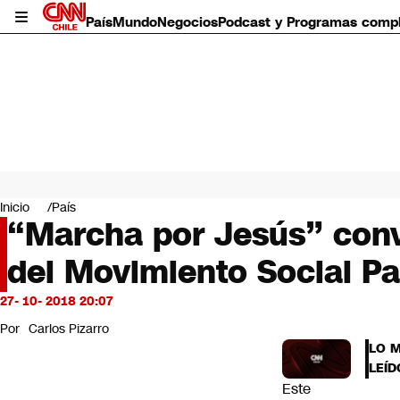
País
Mundo
Negocios
Podcast y Programas comp
País
Mundo
Inicio
País
Negocios
“Marcha por Jesús” conv
Deportes
del Movimiento Social Pa
Programas completos
Cultura
Servicios
27- 10- 2018 20:07
Bits
Por
Carlos Pizarro
CNN Data
LO 
CNN tiempo
LEÍD
Futuro 360
Este
Opinión