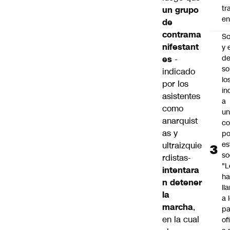
tr
un grupo
en
de
contrama
Sc
nifestant
y 
d
es
-
so
indicado
lo
por los
in
asistentes
a
como
un
anarquist
c
as y
po
es
ultraizquie
so
rdistas-
"L
intentara
ha
n detener
ll
la
a 
marcha
,
pa
en la cual
of