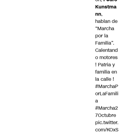
Kunstma
nn
,
hablan de
“Marcha
por la
Familia”.
Calentand
o motores
! Patria y
familia en
la calle !
#MarchaP
orLaFamili
a
#Marcha2
7Octubre
pic.twitter.
com/KOxS