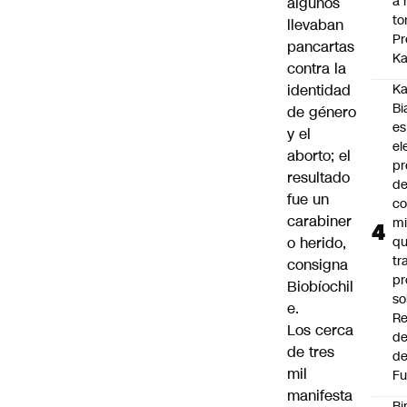
a 
algunos
to
llevaban
Pr
pancartas
Ka
contra la
identidad
Ka
Bi
de género
es
y el
el
aborto; el
pr
resultado
d
fue un
co
carabiner
mi
o herido,
q
tr
consigna
pr
Biobíochil
so
e.
Re
Los cerca
de
de tres
de
mil
Fu
manifesta
Bi