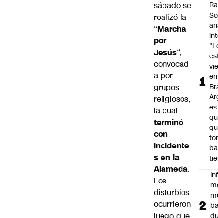
sábado se
Ra
So
realizó la
an
“
Marcha
in
por
"L
Jesús
“,
es
convocad
vi
a por
en
grupos
Bra
Ar
religiosos,
es
la cual
qu
terminó
qu
con
to
incidente
ba
s en la
ti
Alameda
.
In
Los
m
disturbios
m
ocurrieron
ba
luego que
du