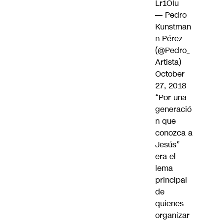
Lr1OIu
— Pedro
Kunstman
n Pérez
(@Pedro_
Artista)
October
27, 2018
“Por una
generació
n que
conozca a
Jesús”
era el
lema
principal
de
quienes
organizar