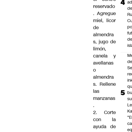
ad
reservado
d
. Agregue
Ru
miel, licor
C
po
de
fu
almendra
de
s, jugo de
is
limón,
canela y
M
de
avellanas
S
o
re
almendra
in
s. Rellene
q
las
b
manzanas
su
.
Le
Ka
2. Corte
"E
con la
c
ayuda de
eq