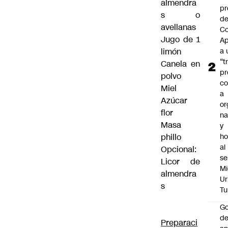
almendra
pr
s o
d
avellanas
Co
Jugo de 1
A
limón
a 
“t
Canela en
pr
polvo
c
Miel
a
Azúcar
or
flor
na
Masa
y
phillo
h
al
Opcional:
se
Licor de
Mi
almendra
Ur
s
Tu
Go
de
Preparaci