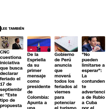
LEE TAMBIÉN
CNC
De la
Gobierno
"No
cuestiona
Espriella
de Perú
pueden
iniciativa
da su
anuncia
limitarse a
que busca
primer
que
esperar":
declarar
mensaje
moverá
La
feriado el
como
todos los
contunden
17 de
presidente
feriados al
te
septiembr
de
viernes
advertenci
e: "Este
Colombia:
para
a de Rubio
tipo de
Apunta a
potenciar
a Cuba
propuesta
una
el turismo
por el