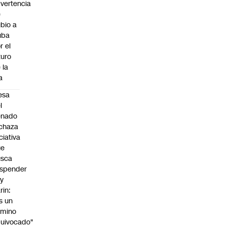
vertencia
e
bio a
uba
r el
turo
 la
la
esa
l
enado
chaza
iciativa
ue
usca
spender
y
rin:
s un
amino
uivocado"