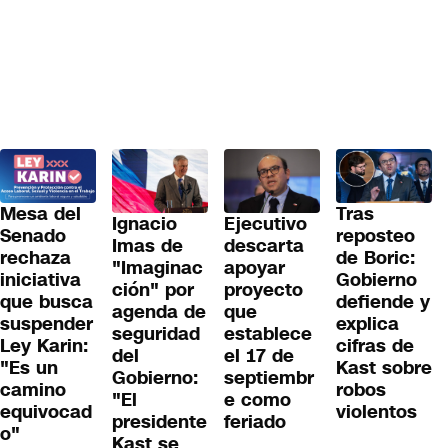
Tras
Mesa del
Ignacio
Ejecutivo
reposteo
Senado
Imas de
descarta
de Boric:
rechaza
"Imaginac
apoyar
Gobierno
iniciativa
ción" por
proyecto
defiende y
que busca
agenda de
que
explica
suspender
seguridad
establece
cifras de
Ley Karin:
del
el 17 de
Kast sobre
"Es un
Gobierno:
septiembr
robos
camino
"El
e como
violentos
equivocad
presidente
feriado
o"
Kast se