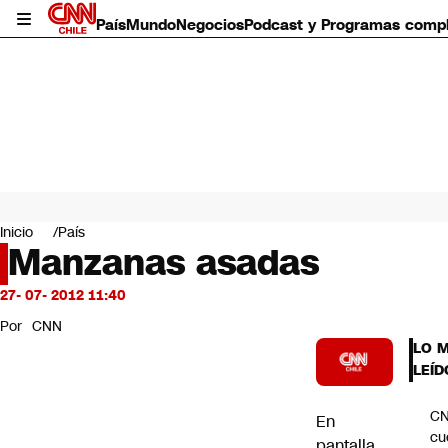
País
Mundo
Negocios
Podcast y Programas comp
País
Mundo
Inicio
País
Negocios
Manzanas asadas
Deportes
Programas completos
27- 07- 2012 11:40
Cultura
Por
CNN
Servicios
LO 
Bits
LEÍD
CNN Data
CNN tiempo
C
En
Futuro 360
cu
pantalla
Opinión