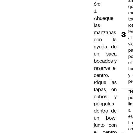
an
ón:
q
1.
m
Ahueque
to
las
lo
fe
manzanas
al
con la
vi
ayuda de
pa
un saca
po
bocados y
el
reserve el
tu
centro.
y 
pr
Pique las
tapas en
"
cubos y
p
póngalas
li
a
dentro de
es
un bowl
L
junto con
co
el centro