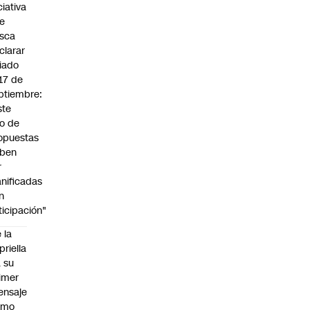
ciativa
e
sca
clarar
riado
 17 de
ptiembre:
ste
po de
opuestas
ben
r
anificadas
n
ticipación"
 la
priella
 su
imer
ensaje
omo