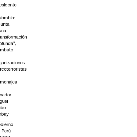
esidente
e
lombia:
punta
una
ransformación
ofunda”,
ombate
ganizaciones
rcoterroristas
omenajea
nador
guel
ibe
rbay
bierno
 Perú