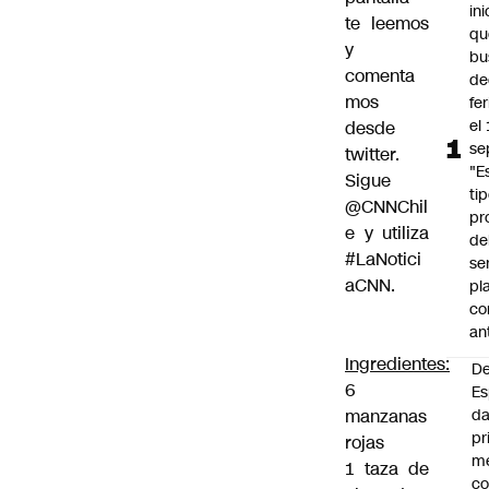
ini
te leemos
qu
y
bu
comenta
de
mos
fe
el
desde
se
twitter.
"E
Sigue
ti
@CNNChil
pr
e
y utiliza
de
#LaNotici
se
aCNN
.
pl
co
an
Ingredientes:
De
6
Es
manzanas
da
pr
rojas
m
1 taza de
c