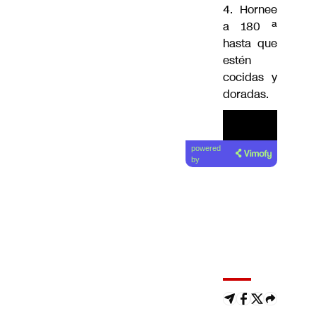
4. Hornee
a 180 ª
hasta que
estén
cocidas y
doradas.
powered
by