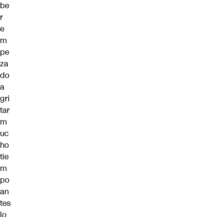
be
r
e
m
pe
za
do
a
gri
tar
m
uc
ho
tie
m
po
an
tes
lo