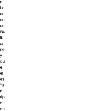
n
La
ur
en
ce
Go
lb
or
ne
y
qu
e
él
es
“u
n
tip
o
de