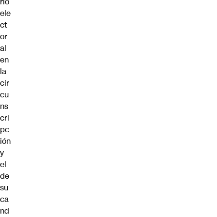
rio
ele
ct
or
al
en
la
cir
cu
ns
cri
pc
ión
y
el
de
su
ca
nd