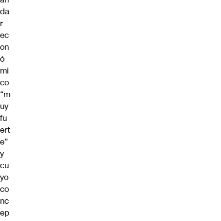
da
r
ec
on
ó
mi
co
“m
uy
fu
ert
e”
y
cu
yo
co
nc
ep