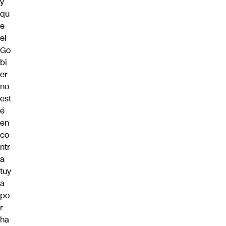
y
qu
e
el
Go
bi
er
no
est
é
en
co
ntr
a
tuy
a
po
r
ha