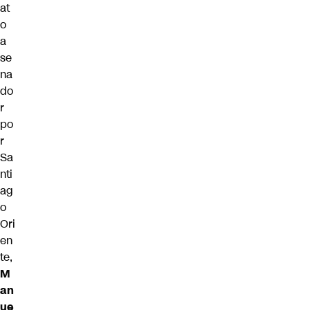
at
o
a
se
na
do
r
po
r
Sa
nti
ag
o
Ori
en
te,
M
an
ue