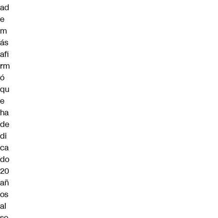
ad
e
m
ás
afi
rm
ó
qu
e
ha
de
di
ca
do
20
añ
os
al
se