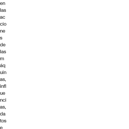
en
las
ac
cio
ne
s
de
las
m
áq
uin
as,
infl
ue
nci
as,
da
tos
e