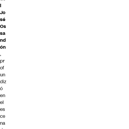
l
Jo
sé
Os
sa
nd
ón
,
pr
of
un
diz
ó
en
el
es
ce
na