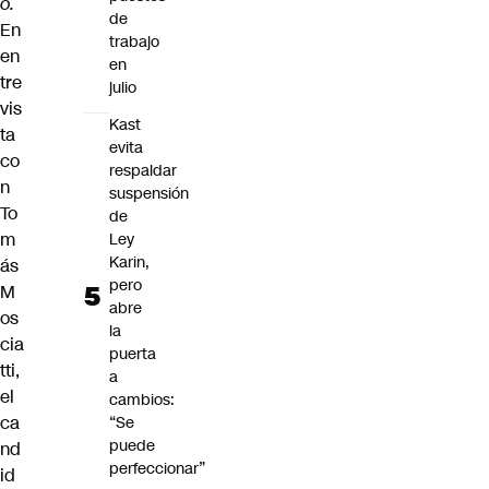
o.
de
En
trabajo
en
en
tre
julio
vis
Kast
ta
evita
co
respaldar
n
suspensión
To
de
m
Ley
Karin,
ás
pero
M
abre
os
la
cia
puerta
tti,
a
el
cambios:
ca
“Se
puede
nd
perfeccionar”
id