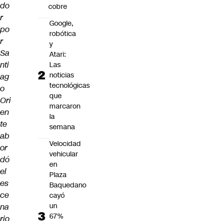
do
cobre
r
Google,
po
robótica
r
y
Sa
Atari:
nti
Las
noticias
ag
tecnológicas
o
que
Ori
marcaron
en
la
te
semana
ab
Velocidad
or
vehicular
dó
en
el
Plaza
es
Baquedano
ce
cayó
un
na
67%
rio