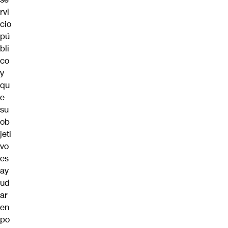
rvi
cio
pú
bli
co
y
qu
e
su
ob
jeti
vo
es
ay
ud
ar
en
po