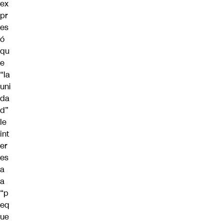
ex
pr
es
ó
qu
e
“la
uni
da
d”
le
int
er
es
a
a
“p
eq
ue