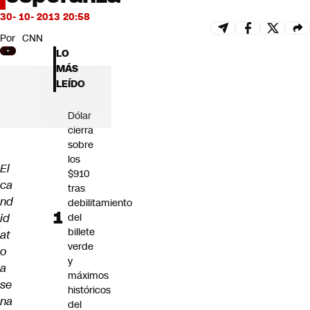
Futuro 360
30- 10- 2013 20:58
Opinión
Por
CNN
LO
MÁS
LEÍDO
Dólar
cierra
sobre
los
El
$910
ca
tras
nd
debilitamiento
id
del
billete
at
verde
o
y
a
máximos
se
históricos
na
del