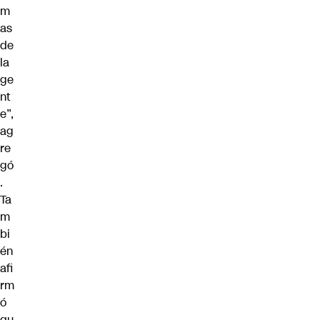
m
as
de
la
ge
nt
e”,
ag
re
gó
.
Ta
m
bi
én
afi
rm
ó
qu