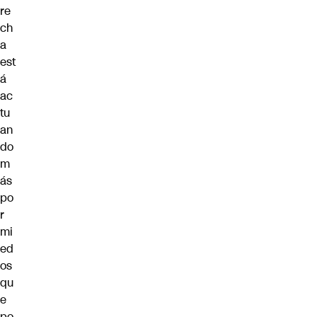
re
ch
a
est
á
ac
tu
an
do
m
ás
po
r
mi
ed
os
qu
e
po