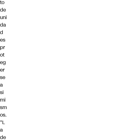
to
de
uni
da
d
es
pr
ot
eg
er
se
a
si
mi
sm
os.
“L
a
de