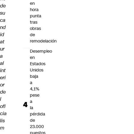
en
de
hora
su
punta
ca
tras
nd
obras
id
de
remodelación
at
ur
Desempleo
a
en
al
Estados
int
Unidos
baja
eri
a
or
4,1%
de
pese
l
a
ofi
la
cia
pérdida
lis
de
23.000
m
puestos