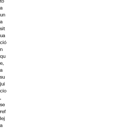
to
a
un
a
sit
ua
ció
n
qu
e,
a
su
jui
cio
,
se
ref
lej
a