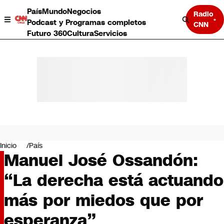
País
Mundo
Negocios
Radio
Podcast y Programas completos
CNN
Futuro 360
Cultura
Servicios
País
Mundo
Negocios
Inicio
País
Manuel José Ossandón:
Deportes
Programas completos
“La derecha está actuando
Cultura
Servicios
más por miedos que por
Bits
CNN Data
esperanza”
CNN tiempo