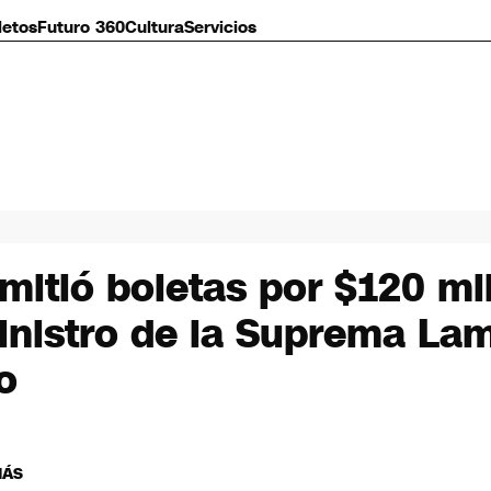
letos
Futuro 360
Cultura
Servicios
mitió boletas por $120 mil
nistro de la Suprema Lam
o
MÁS