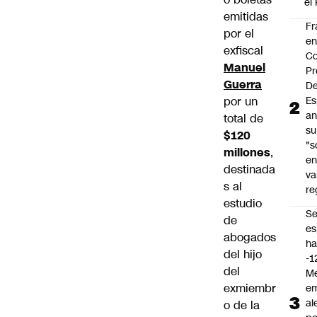
el
emitidas
Fr
por el
e
exfiscal
Co
Manuel
Pr
Guerra
De
por un
Es
an
total de
su
$120
"s
millones
,
e
destinada
va
s al
re
estudio
S
de
es
abogados
ha
del hijo
-1
del
Me
exmiembr
em
al
o de la