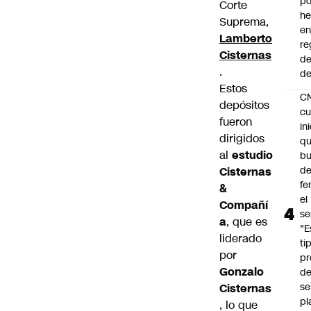
po
Corte
he
Suprema,
en
Lamberto
re
Cisternas
de
.
de
Estos
C
depósitos
cu
fueron
in
dirigidos
q
al
estudio
b
de
Cisternas
fe
&
el
Compañí
se
a
, que es
"E
liderado
ti
por
pr
Gonzalo
d
se
Cisternas
pl
, lo que