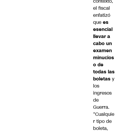
contexto,
el fiscal
enfatizó
que
es
esencial
llevar a
cabo un
examen
minucios
o de
todas las
boletas
y
los
ingresos
de
Guerra.
“Cualquie
r tipo de
boleta,