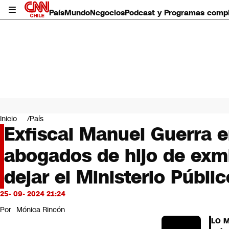
País
Mundo
Negocios
Podcast y Programas comp
País
Mundo
Inicio
País
Negocios
Exfiscal Manuel Guerra e
Deportes
abogados de hijo de exmi
Programas completos
Cultura
dejar el Ministerio Públic
Servicios
Bits
25- 09- 2024 21:24
CNN Data
CNN tiempo
Por
Mónica Rincón
Futuro 360
LO 
Opinión