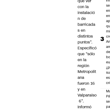
In
que ver
se
con la
en
instalació
en
n de
ap
barricada
qu
s en
m
distintos
cr
An
puntos”.
a
Especificó
de
que “sólo
bo
en la
eu
región
¿p
Metropolit
su
ana
es
cr
fueron 16
y en
M
Valparaíso
Pi
6”.
se
Informó
pa