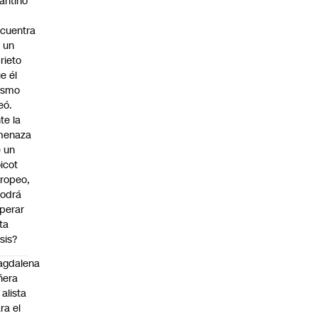
fantino
cuentra
 un
rieto
e él
ismo
eó.
te la
menaza
 un
icot
ropeo,
odrá
perar
ta
isis?
agdalena
ñera
 alista
ra el