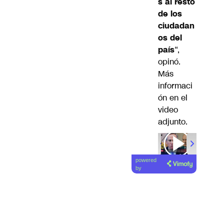
s al resto
de los
ciudadan
os del
país
“,
opinó.
Más
informaci
ón en el
video
adjunto.
powered
by