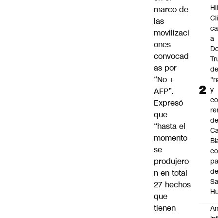
Hi
marco de
Cl
las
ca
movilizaci
a
ones
Do
convocad
T
as por
d
“No +
"n
y
AFP”.
c
Expresó
re
que
de
“hasta el
C
momento
Bl
se
co
produjero
pa
d
n en total
S
27 hechos
Hu
que
tienen
An