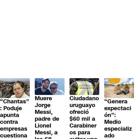
Muere
Ciudadano
“Genera
“Chantas”
Jorge
uruguayo
expectaci
: Poduje
Messi,
ofreció
ón”:
apunta
padre de
$60 mil a
Medio
contra
Lionel
Carabiner
especializ
empresas
Messi, a
os para
ado
cuestiona