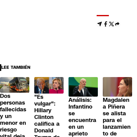
LEE TAMBIÉN
Dos
"Es
Análisis:
Magdalen
personas
vulgar":
Infantino
a Piñera
fallecidas
Hillary
se
se alista
y un
Clinton
encuentra
para el
menor en
califica a
en un
lanzamien
riesgo
Donald
aprieto
to de
vital deja