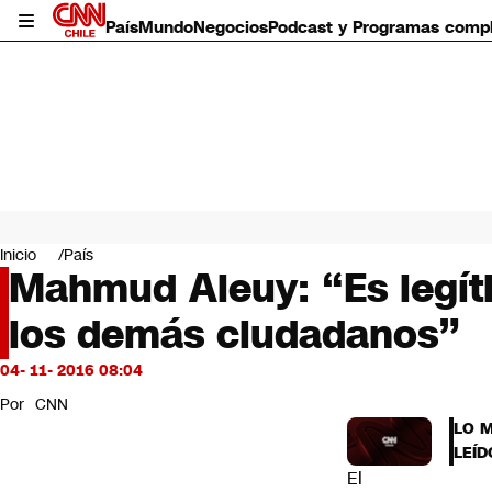
País
Mundo
Negocios
Podcast y Programas comp
País
Mundo
Inicio
País
Negocios
Mahmud Aleuy: “Es legít
Deportes
los demás ciudadanos”
Programas completos
Cultura
Servicios
04- 11- 2016 08:04
Bits
Por
CNN
CNN Data
LO 
CNN tiempo
LEÍD
Futuro 360
El
Opinión