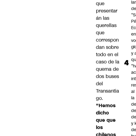
la
que
d
presentar
“S
án las
Pi
querellas
Ec
que
en
correspon
vo
dan sobre
gl
y 
todo en el
q
caso de la
“h
quema de
ac
dos buses
in
del
re
Transantia
al
go.
la
de
“Hemos
de
dicho
d
que que
y 
los
de
chilenos