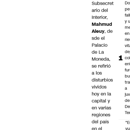
Subsecret
Do
pe
ario del
fa
Interior,
y 
Mahmud
me
Aleuy
, de
en
sde el
ri
Palacio
vit
de La
de
co
Moneda,
en
se refirió
fu
a los
bu
disturbios
tr
vividos
a
hoy en la
ju
capital y
de
De
en varias
Te
regiones
del país
"E
en el
vu