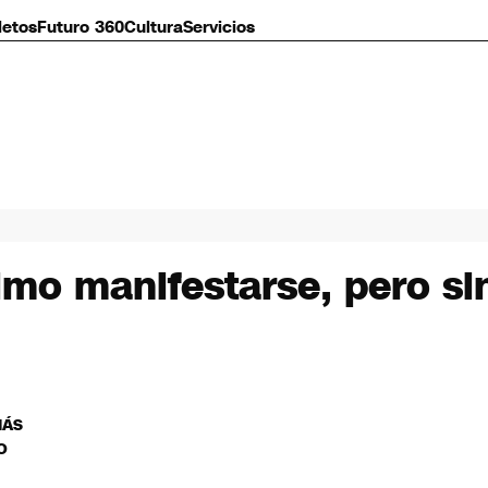
letos
Futuro 360
Cultura
Servicios
imo manifestarse, pero si
MÁS
O