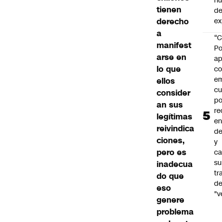
h
tienen
de
derecho
ex
a
“C
manifest
Po
arse en
ap
lo que
co
e
ellos
cu
consider
po
an sus
re
legítimas
en
reivindica
de
ciones,
y
pero es
ca
su
inadecua
tr
do que
d
eso
"v
genere
problema