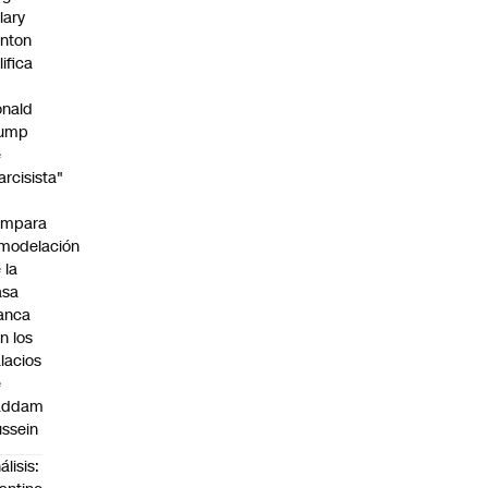
llary
inton
lifica
nald
rump
e
arcisista"
ompara
modelación
 la
asa
anca
n los
lacios
e
addam
ssein
álisis: