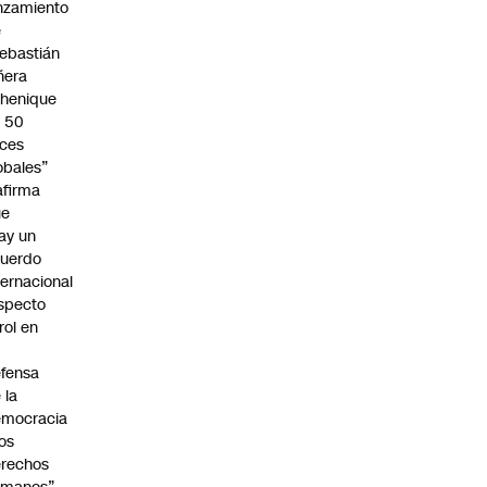
nzamiento
e
ebastián
ñera
henique
 50
ces
obales”
afirma
ue
ay un
uerdo
ternacional
specto
 rol en
fensa
 la
emocracia
los
rechos