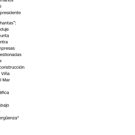
umanos”
l
presidente
hantas”:
duje
unta
ntra
mpresas
estionadas
r
construcción
 Viña
l Mar
lifica
abajo
e
ergüenza"