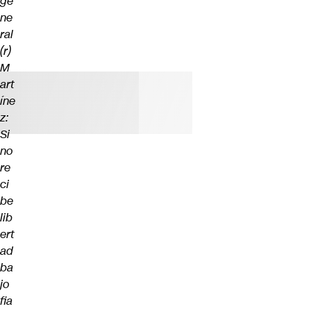
ge
ne
ral
(r)
M
art
íne
z:
Si
no
re
ci
be
lib
ert
ad
ba
jo
fia