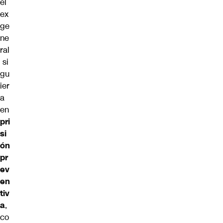
el
ex
ge
ne
ral
si
gu
ier
a
en
pri
si
ón
pr
ev
en
tiv
a
,
co