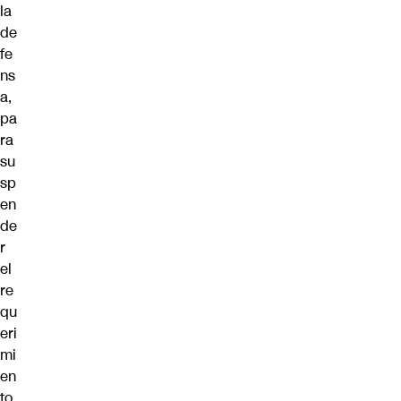
la
de
fe
ns
a,
pa
ra
su
sp
en
de
r
el
re
qu
eri
mi
en
to