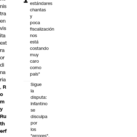
estándares
nis
chantas
tra
y
en
poca
vis
fiscalización
ita
nos
está
ext
costando
ra
muy
or
caro
di
como
na
país"
ria
Sigue
,
R
la
o
disputa:
m
Infantino
y
se
Ru
disculpa
por
th
los
erf
"errores",