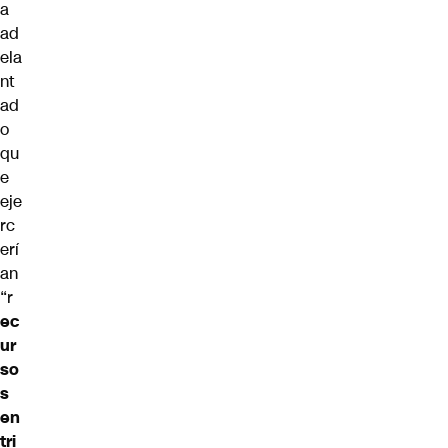
a
ad
ela
nt
ad
o
qu
e
eje
rc
erí
an
“r
ec
ur
so
s
en
tri