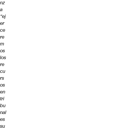
nz
a
“ej
er
ce
re
m
os
los
re
cu
rs
os
en
tri
bu
nal
es
su