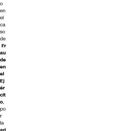
o
en
el
ca
so
de
Fr
au
de
en
el
Ej
ér
cit
o
,
po
r
la
ari