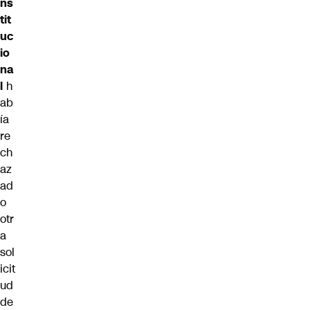
ns
tit
uc
io
na
l
h
ab
ía
re
ch
az
ad
o
otr
a
sol
icit
ud
de