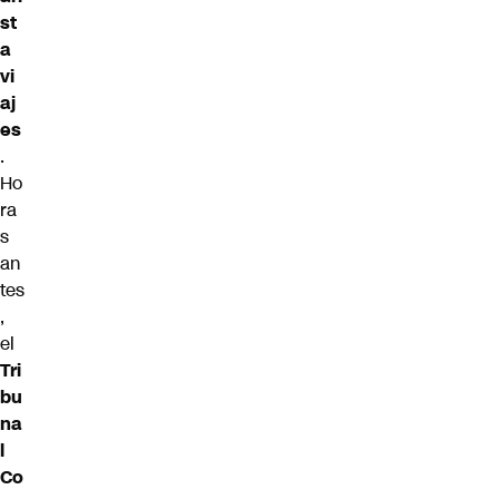
st
a
vi
aj
es
.
Ho
ra
s
an
tes
,
el
Tri
bu
na
l
Co