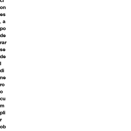
ci
on
es
,
a
po
de
rar
se
de
l
di
ne
ro
o
cu
m
pli
r
ob