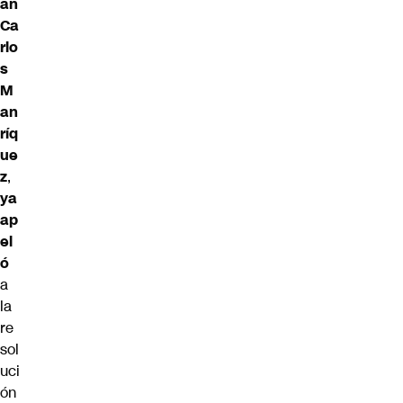
an
Ca
rlo
s
M
an
ríq
ue
z
,
ya
ap
el
ó
a
la
re
sol
uci
ón