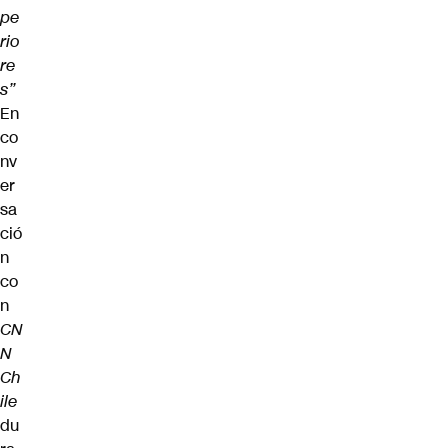
pe
rio
re
s”
En
co
nv
er
sa
ció
n
co
n
CN
N
Ch
ile
du