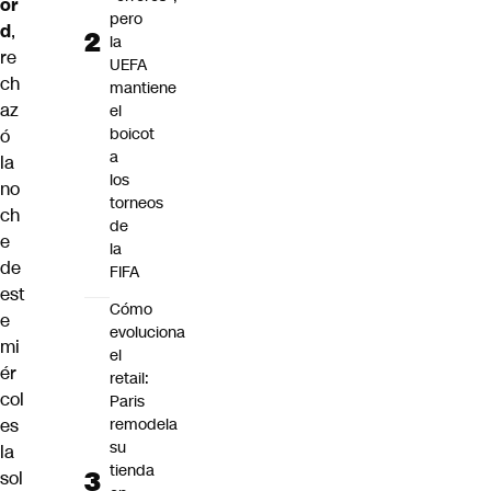
or
pero
d
,
la
re
UEFA
ch
mantiene
az
el
boicot
ó
a
la
los
no
torneos
ch
de
e
la
de
FIFA
est
Cómo
e
evoluciona
mi
el
ér
retail:
col
Paris
es
remodela
su
la
tienda
sol