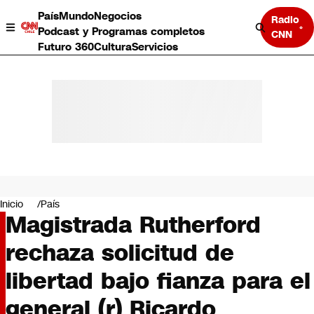
País
Mundo
Negocios
Radio
Podcast y Programas completos
CNN
Futuro 360
Cultura
Servicios
País
Mundo
Negocios
Inicio
País
Magistrada Rutherford
Deportes
Programas completos
rechaza solicitud de
Cultura
Servicios
libertad bajo fianza para el
Bits
CNN Data
general (r) Ricardo
CNN tiempo