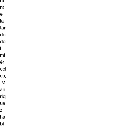
ra
nt
e
la
tar
de
de
l
mi
ér
col
es,
M
an
ríq
ue
z
ha
bí