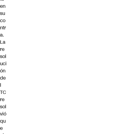
en
su
co
ntr
a.
La
re
sol
uci
ón
de
l
TC
re
sol
vió
qu
e