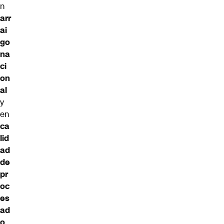
n
arr
ai
go
na
ci
on
al
y
en
ca
lid
ad
de
pr
oc
es
ad
o
.