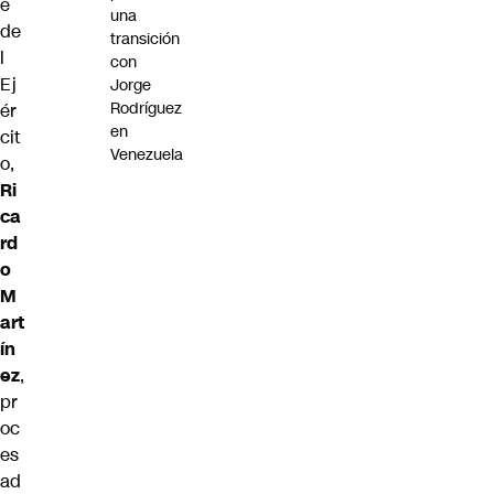
e
una
de
transición
l
con
Ej
Jorge
Rodríguez
ér
en
cit
Venezuela
o,
Ri
ca
rd
o
M
art
ín
ez
,
pr
oc
es
ad