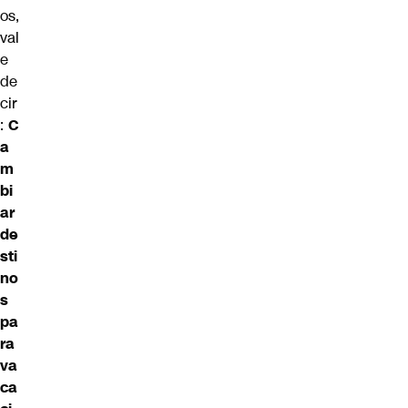
os,
val
e
de
cir
:
C
a
m
bi
ar
de
sti
no
s
pa
ra
va
ca