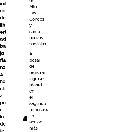
en
icit
Alto
ud
Las
de
Condes
lib
y
ert
suma
nuevos
ad
servicios
ba
jo
A
fia
pesar
de
nz
registrar
a
ingresos
he
récord
ch
en
a
el
po
segundo
r
trimestre:
La
la
acción
de
más
fe