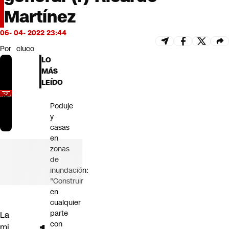
Futuro 360
Martínez
Opinión
06- 04- 2022 23:44
Por
cluco
LO
MÁS
LEÍDO
Poduje
y
casas
en
zonas
de
inundación:
"Construir
en
cualquier
parte
La
con
mi