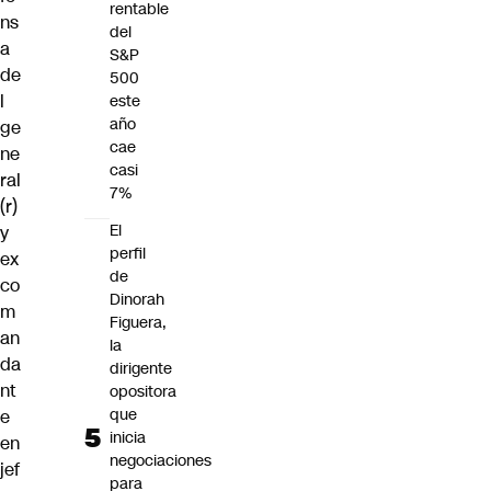
rentable
ns
del
a
S&P
de
500
l
este
año
ge
cae
ne
casi
ral
7%
(r)
El
y
perfil
ex
de
co
Dinorah
m
Figuera,
an
la
da
dirigente
nt
opositora
que
e
inicia
en
negociaciones
jef
para