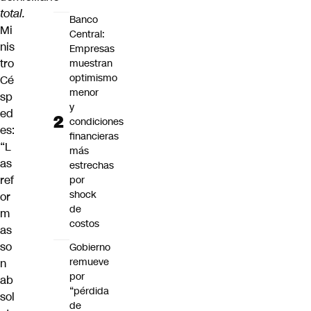
total.
Banco
Mi
Central:
nis
Empresas
tro
muestran
optimismo
Cé
menor
sp
y
ed
condiciones
es:
financieras
“L
más
as
estrechas
ref
por
shock
or
de
m
costos
as
so
Gobierno
remueve
n
por
ab
“pérdida
sol
de