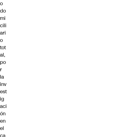
o
do
mi
cili
ari
o
tot
al,
po
r
la
inv
est
ig
aci
ón
en
el
ca