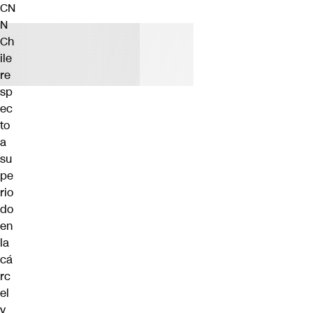
CN
N
Ch
ile
re
sp
ec
to
a
su
pe
rio
do
en
la
cá
rc
el
y