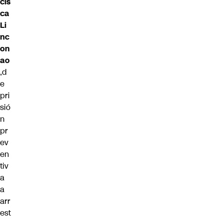
cis
ca
Li
nc
on
ao
,d
e
pri
sió
n
pr
ev
en
tiv
a
a
arr
est