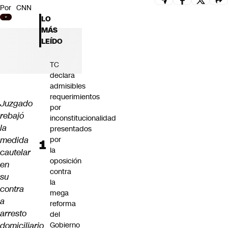
Por
CNN
Futuro 360
LO
Opinión
MÁS
LEÍDO
TC
declara
admisibles
requerimientos
Juzgado
por
rebajó
inconstitucionalidad
la
presentados
medida
por
la
cautelar
oposición
en
contra
su
la
contra
mega
a
reforma
arresto
del
domiciliario
Gobierno