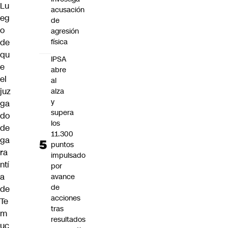
Lu
acusación
eg
de
o
agresión
de
física
qu
IPSA
e
abre
el
al
juz
alza
y
ga
supera
do
los
de
11.300
ga
puntos
ra
impulsado
ntí
por
a
avance
de
de
acciones
Te
tras
m
resultados
uc