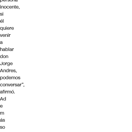
inocente,
si
él
quiere
venir
a
hablar
don
Jorge
Andres,
podemos
conversar”,
afirmó.
Ad
e
m
ás
so