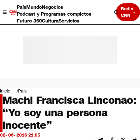
País
Mundo
Negocios
Radio
Podcast y Programas completos
CNN
Futuro 360
Cultura
Servicios
País
Mundo
Negocios
Inicio
País
Machi Francisca Linconao:
Deportes
Programas completos
“Yo soy una persona
Cultura
Servicios
inocente”
Bits
CNN Data
02- 06- 2016 21:05
CNN tiempo