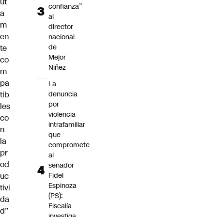
ut
confianza”
a
al
m
director
en
nacional
de
te
Mejor
co
Niñez
m
pa
La
tib
denuncia
por
les
violencia
co
intrafamiliar
n
que
la
compromete
pr
al
od
senador
uc
Fidel
Espinoza
tivi
(PS):
da
Fiscalía
d”
investiga