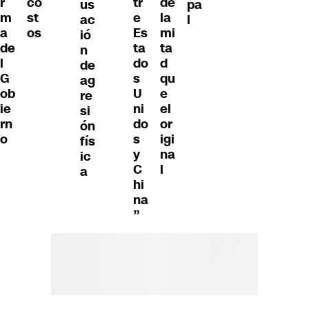
r
co
tr
de
us
pa
m
st
e
la
ac
l
a
os
Es
mi
ió
de
ta
ta
n
l
do
d
de
G
s
qu
ag
ob
U
e
re
ie
ni
el
si
rn
do
or
ón
o
s
igi
fís
y
na
ic
C
l
a
hi
na
”