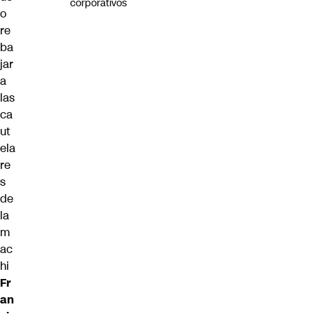
corporativos
o
re
ba
jar
a
las
ca
ut
ela
re
s
de
la
m
ac
hi
Fr
an