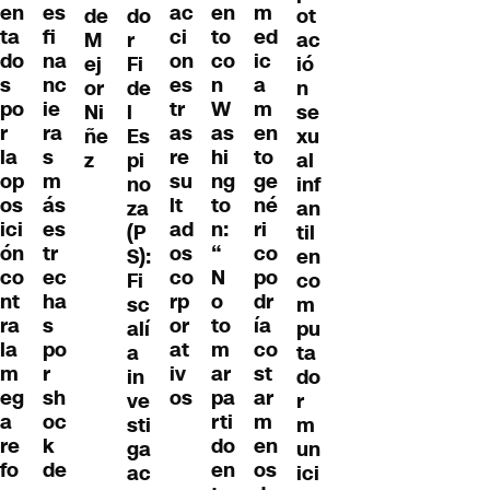
en
es
ac
en
m
de
do
ot
ta
fi
ci
to
ed
M
r
ac
do
na
on
co
ic
ej
Fi
ió
s
nc
es
n
a
or
de
n
po
ie
tr
W
m
Ni
l
se
r
ra
as
as
en
ñe
Es
xu
la
s
re
hi
to
z
pi
al
op
m
su
ng
ge
no
inf
os
ás
lt
to
né
za
an
ici
es
ad
n:
ri
(P
til
ón
tr
os
“
co
S):
en
co
ec
co
N
po
Fi
co
nt
ha
rp
o
dr
sc
m
ra
s
or
to
ía
alí
pu
la
po
at
m
co
a
ta
m
r
iv
ar
st
in
do
eg
sh
os
pa
ar
ve
r
a
oc
rti
m
sti
m
re
k
do
en
ga
un
fo
de
en
os
ac
ici