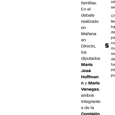
re
familias.
se
En el
debate
Ch
realizado
ll
to
en
de
Mañana
pa
en
c
Directo,
m
los
re
diputados
de
María
tu
in
José
p
Hoffman
n
y
Mario
Venegas
,
ambos
integrante
s de la
Comisión