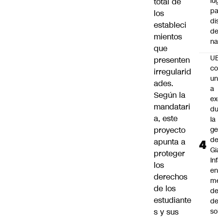
lu
total de
pa
los
di
estableci
de
mientos
na
que
U
presenten
co
irregularid
un
ades.
a
Según la
e
mandatari
du
a, este
la
proyecto
ge
d
apunta a
Gi
proteger
In
los
e
derechos
m
de los
d
estudiante
de
s y sus
so