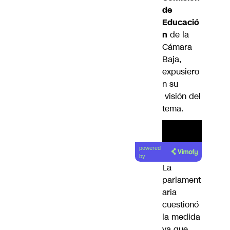
de
Educació
n
de la
Cámara
Baja,
expusiero
n su
visión del
tema.
powered
by
La
parlament
aria
cuestionó
la medida
ya que