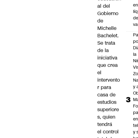
e
al del
lí
Gobierno
d
de
v
Michelle
P
Bachelet
.
po
Se trata
Dí
de la
la
iniciativa
Ni
que crea
Vi
el
Zo
intervento
Na
y 
r para
Ob
casa de
M
estudios
Fo
superiore
p
s, quien
e
tendrá
te
el control
y 