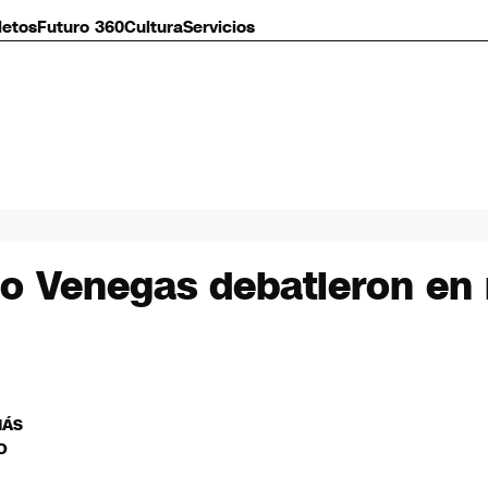
letos
Futuro 360
Cultura
Servicios
 Venegas debatieron en r
MÁS
O