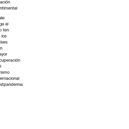
lación
ntimental
ile
ega al
p ten
 los
íses
on
ayor
cuperación
l
rismo
ternacional
ostpandemia