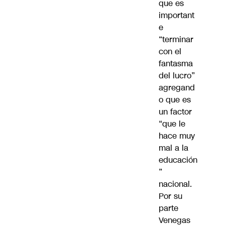
que es
important
e
“
terminar
con el
fantasma
del lucro”
agregand
o que es
un factor
“que le
hace muy
mal a la
educación
”
nacional.
Por su
parte
Venegas