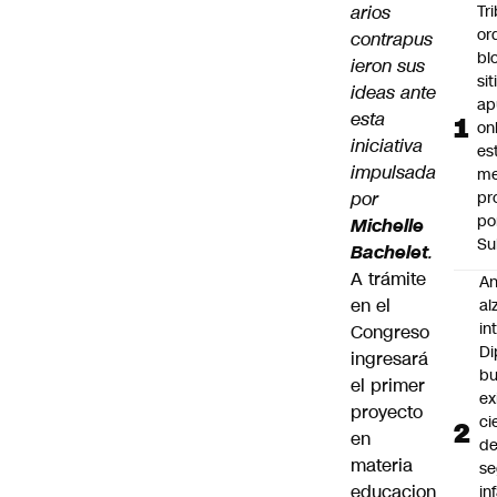
arios
Tr
or
contrapus
bl
ieron sus
si
ideas ante
ap
esta
on
iniciativa
es
impulsada
me
por
pr
po
Michelle
Su
Bachelet
.
A trámite
An
en el
al
in
Congreso
Di
ingresará
b
el
primer
ex
proyecto
ci
en
d
materia
se
educacion
in