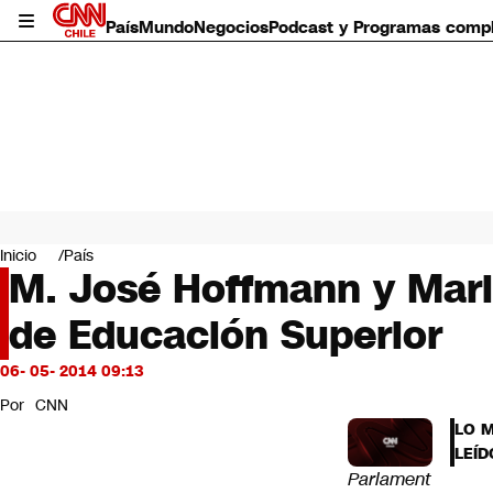
País
Mundo
Negocios
Podcast y Programas comp
País
Mundo
Inicio
País
Negocios
M. José Hoffmann y Mario
Deportes
de Educación Superior
Programas completos
Cultura
Servicios
06- 05- 2014 09:13
Bits
Por
CNN
CNN Data
LO 
CNN tiempo
LEÍD
Futuro 360
Parlament
Opinión