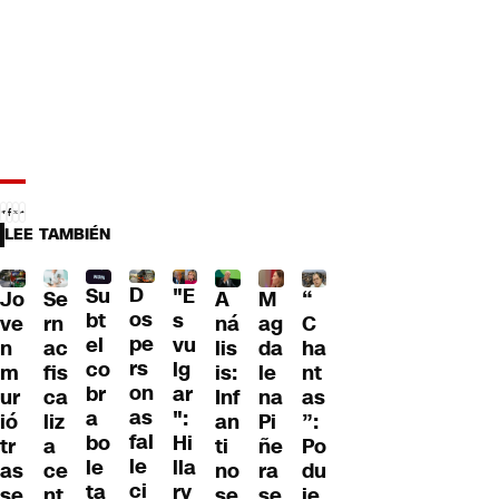
LEE TAMBIÉN
D
Su
"E
Jo
Se
A
M
“
os
bt
s
ve
rn
ná
ag
C
pe
el
vu
n
ac
lis
da
ha
rs
co
lg
m
fis
is:
le
nt
on
br
ar
ur
ca
Inf
na
as
as
a
":
ió
liz
an
Pi
”:
fal
bo
Hi
tr
a
ti
ñe
Po
le
le
lla
as
ce
no
ra
du
ci
ta
ry
se
nt
se
se
je