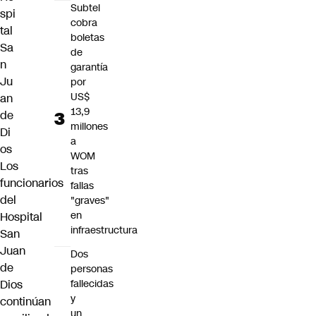
Subtel
spi
cobra
tal
boletas
Sa
de
n
garantía
Ju
por
US$
an
13,9
de
millones
Di
a
os
WOM
Los
tras
funcionarios
fallas
del
"graves"
en
Hospital
infraestructura
San
Juan
Dos
de
personas
Dios
fallecidas
y
continúan
un