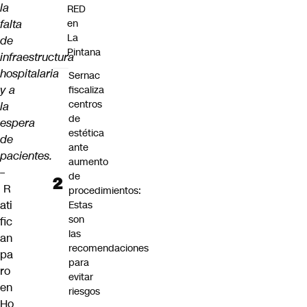
la
RED
falta
en
La
de
Pintana
infraestructura
hospitalaria
Sernac
y a
fiscaliza
centros
la
de
espera
estética
de
ante
pacientes.
aumento
–
de
R
procedimientos:
ati
Estas
son
fic
las
an
recomendaciones
pa
para
ro
evitar
en
riesgos
Ho