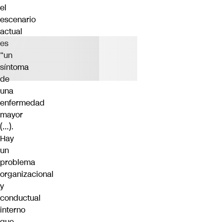
el
escenario
actual
es
“un
síntoma
de
una
enfermedad
mayor
(…).
Hay
un
problema
organizacional
y
conductual
interno
que