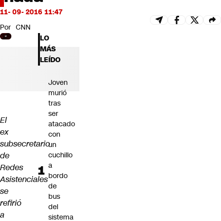
Futuro 360
11- 09- 2016 11:47
Opinión
Por
CNN
LO
MÁS
LEÍDO
Joven
murió
tras
ser
El
atacado
ex
con
subsecretario
un
de
cuchillo
a
Redes
bordo
Asistenciales
de
se
bus
refirió
del
a
sistema