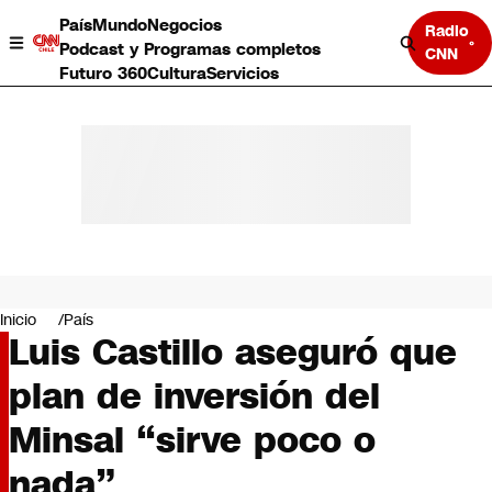
País
Mundo
Negocios
Radio
Podcast y Programas completos
CNN
Futuro 360
Cultura
Servicios
País
Mundo
Negocios
Inicio
País
Luis Castillo aseguró que
Deportes
Programas completos
plan de inversión del
Cultura
Servicios
Minsal “sirve poco o
Bits
CNN Data
nada”
CNN tiempo