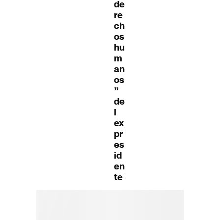
de
re
ch
os
hu
m
an
os
”
de
l
ex
pr
es
id
en
te