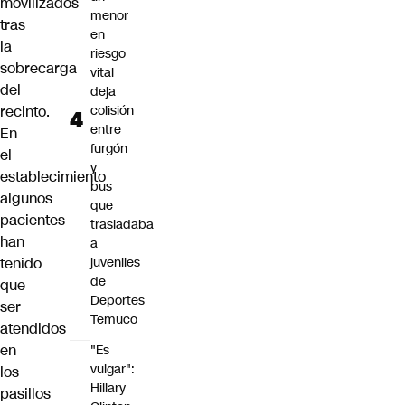
movilizados
menor
tras
en
la
riesgo
sobrecarga
vital
del
deja
recinto.
colisión
entre
En
furgón
el
y
establecimiento
bus
algunos
que
pacientes
trasladaba
han
a
tenido
juveniles
de
que
Deportes
ser
Temuco
atendidos
en
"Es
vulgar":
los
Hillary
pasillos