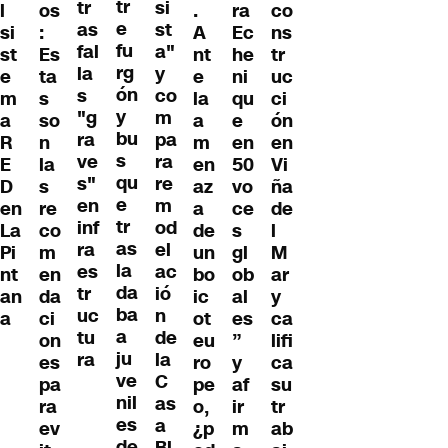
tr
tr
si
l
os
.
ra
co
e
as
st
si
:
A
Ec
ns
fu
fal
a"
st
Es
nt
he
tr
rg
la
y
e
ta
e
ni
uc
ón
s
co
m
s
la
qu
ci
y
"g
m
a
so
a
e
ón
bu
ra
pa
R
n
m
en
en
s
ve
ra
E
la
en
50
Vi
qu
s"
re
D
s
az
vo
ña
e
en
m
en
re
a
ce
de
tr
inf
od
La
co
de
s
l
as
ra
el
Pi
m
un
gl
M
la
es
ac
nt
en
bo
ob
ar
da
tr
ió
an
da
ic
al
y
ba
uc
n
a
ci
ot
es
ca
a
tu
de
on
eu
”
lifi
ju
ra
la
es
ro
y
ca
ve
C
pa
pe
af
su
nil
as
ra
o,
ir
tr
es
a
ev
¿p
m
ab
de