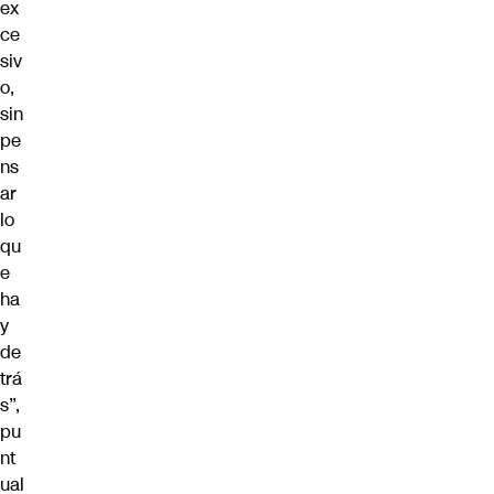
ex
ce
siv
o,
sin
pe
ns
ar
lo
qu
e
ha
y
de
trá
s”,
pu
nt
ual