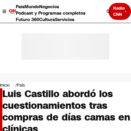
País
Mundo
Negocios
Radio
Podcast y Programas completos
CNN
Futuro 360
Cultura
Servicios
País
Mundo
Negocios
Inicio
País
Luis Castillo abordó los
Deportes
Programas completos
cuestionamientos tras
Cultura
Servicios
compras de días camas en
Bits
CNN Data
clínicas
CNN tiempo