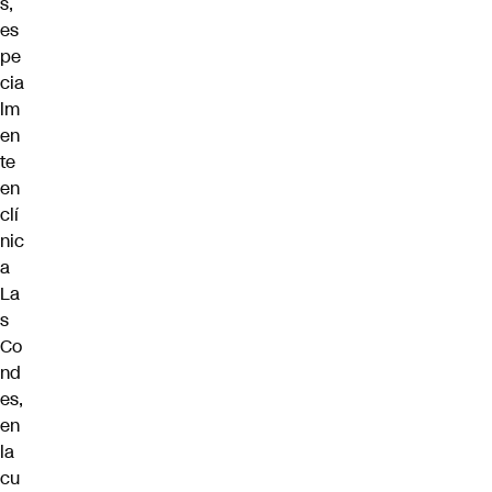
s,
es
pe
cia
lm
en
te
en
clí
nic
a
La
s
Co
nd
es,
en
la
cu