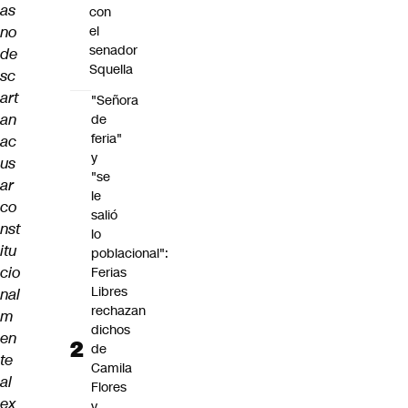
as
con
no
el
senador
de
Squella
sc
art
"Señora
an
de
feria"
ac
y
us
"se
ar
le
co
salió
nst
lo
itu
poblacional":
cio
Ferias
Libres
nal
rechazan
m
dichos
en
de
te
Camila
al
Flores
ex
y