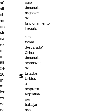
añ
para
denunciar
ali
negocios
ch,
de
se
funcionamiento
de
irregular
sti
"De
na
forma
ro
descarada":
n
China
m
denuncia
ás
amenazas
de
de
Estados
20
Unidos
mil
a
mil
empresa
lon
argentina
es
por
de
trabajar
pe
con