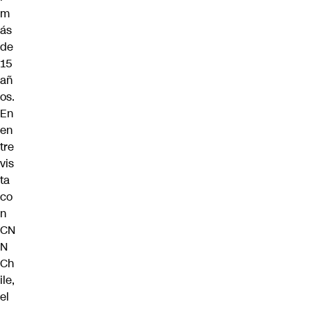
m
ás
de
15
añ
os.
En
en
tre
vis
ta
co
n
CN
N
Ch
ile,
el