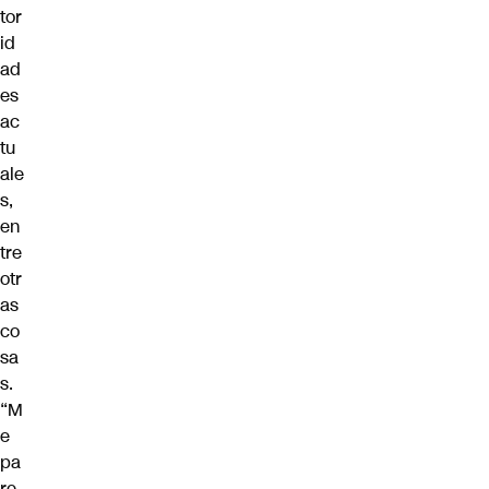
tor
id
ad
es
ac
tu
ale
s,
en
tre
otr
as
co
sa
s.
“M
e
pa
re