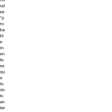
nd
es
“p
ro
ba
bl
e
m
en
te
es
qu
e
to
do
lo
an
ter