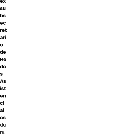
ex
su
bs
ec
ret
ari
o
de
Re
de
s
As
ist
en
ci
al
es
du
ra