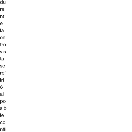
du
ra
nt
e
la
en
tre
vis
ta
se
ref
iri
ó
al
po
sib
le
co
nfli