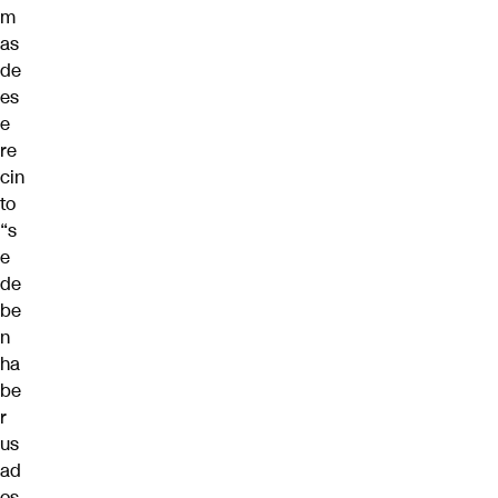
m
as
de
es
e
re
cin
to
“s
e
de
be
n
ha
be
r
us
ad
os