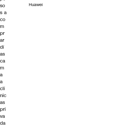
Huawei
so
s a
co
m
pr
ar
dí
as
ca
m
a
a
clí
nic
as
pri
va
da