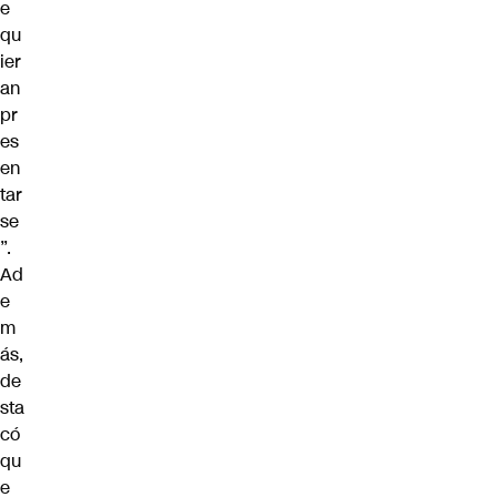
e
qu
ier
an
pr
es
en
tar
se
”.
Ad
e
m
ás,
de
sta
có
qu
e