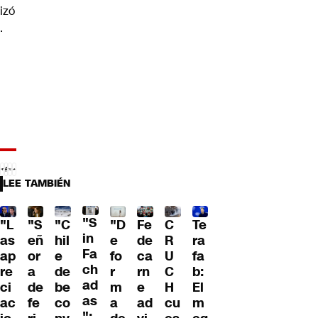
izó
.
LEE TAMBIÉN
"S
"L
"S
"C
"D
Fe
C
Te
in
as
eñ
hil
e
de
R
ra
Fa
ap
or
e
fo
ca
U
fa
ch
re
a
de
r
rn
C
b:
ad
ci
de
be
m
e
H
El
as
ac
fe
co
a
ad
cu
m
":