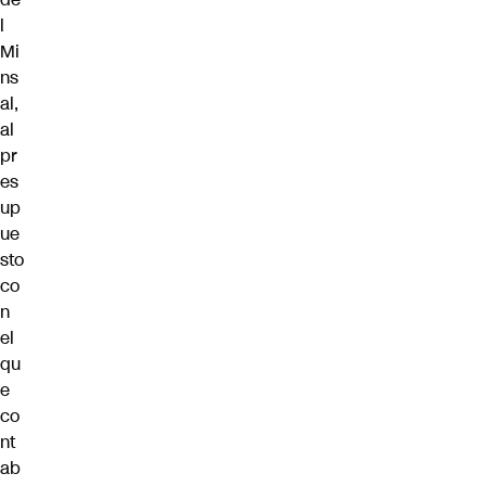
l
Mi
ns
al,
al
pr
es
up
ue
sto
co
n
el
qu
e
co
nt
ab