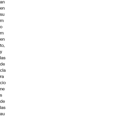
an
en
su
m
o
m
en
to,
y
las
de
cla
ra
cio
ne
s
de
las
au