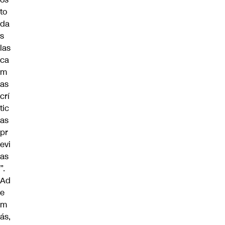
to
da
s
las
ca
m
as
crí
tic
as
pr
evi
as
”.
Ad
e
m
ás,