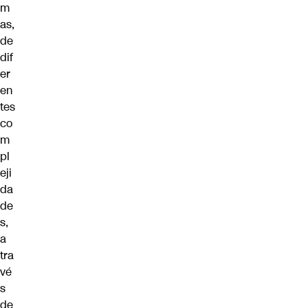
m
as,
de
dif
er
en
tes
co
m
pl
eji
da
de
s,
a
tra
vé
s
de