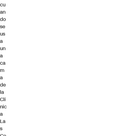
cu
an
do
se
us
a
un
a
ca
m
a
de
la
Clí
nic
a
La
s
Co