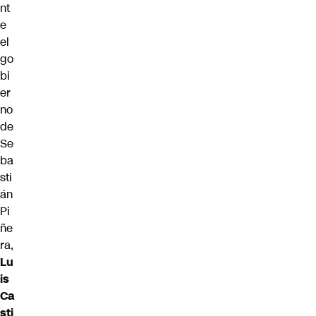
nt
e
el
go
bi
er
no
de
Se
ba
sti
án
Pi
ñe
ra,
Lu
is
Ca
sti