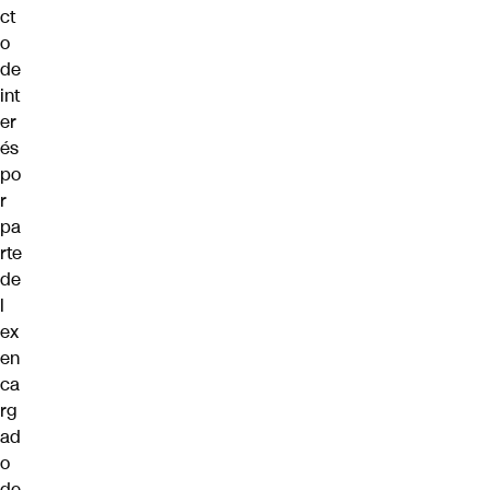
ct
o
de
int
er
és
po
r
pa
rte
de
l
ex
en
ca
rg
ad
o
de