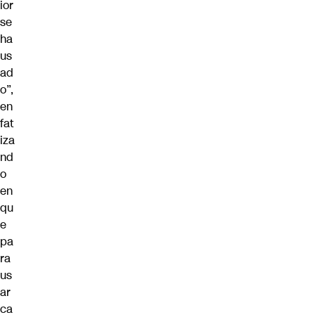
ior
se
ha
us
ad
o”,
en
fat
iza
nd
o
en
qu
e
pa
ra
us
ar
ca