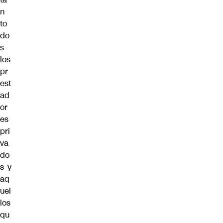
n
to
do
s
los
pr
est
ad
or
es
pri
va
do
s y
aq
uel
los
qu