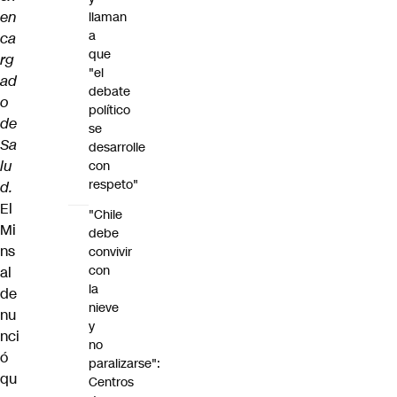
en
llaman
a
ca
que
rg
"el
ad
debate
o
político
de
se
Sa
desarrolle
lu
con
respeto"
d.
El
"Chile
Mi
debe
ns
convivir
con
al
la
de
nieve
nu
y
nci
no
ó
paralizarse":
qu
Centros