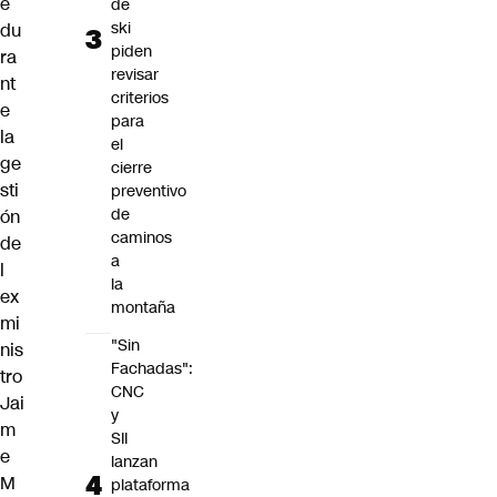
e
de
ski
du
piden
ra
revisar
nt
criterios
e
para
la
el
ge
cierre
sti
preventivo
de
ón
caminos
de
a
l
la
ex
montaña
mi
"Sin
nis
Fachadas":
tro
CNC
Jai
y
m
SII
e
lanzan
M
plataforma