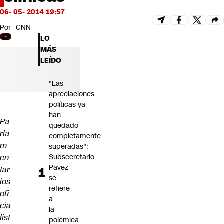
Futuro 360
06- 05- 2014 19:57
Opinión
Por
CNN
LO
MÁS
LEÍDO
"Las
apreciaciones
políticas ya
han
Pa
quedado
rla
completamente
m
superadas":
en
Subsecretario
Pavez
tar
se
ios
refiere
ofi
a
cia
la
list
polémica