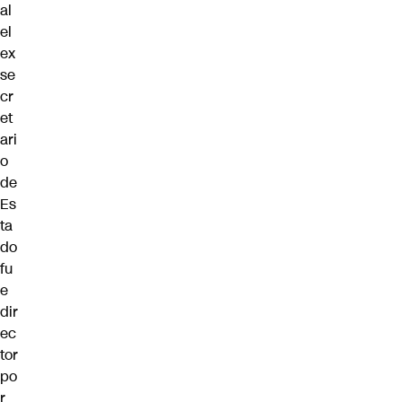
al
el
ex
se
cr
et
ari
o
de
Es
ta
do
fu
e
dir
ec
tor
po
r