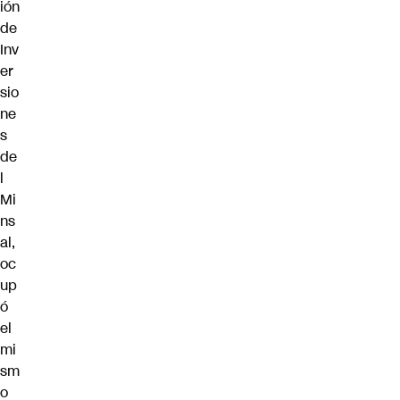
ión
de
Inv
er
sio
ne
s
de
l
Mi
ns
al,
oc
up
ó
el
mi
sm
o