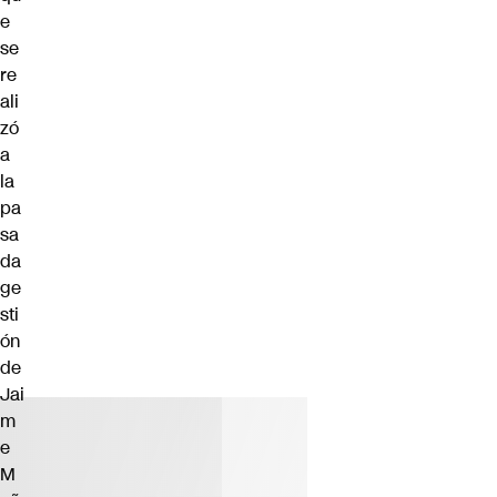
e
se
re
ali
zó
a
la
pa
sa
da
ge
sti
ón
de
Jai
m
e
M