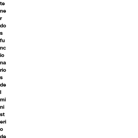
te
ne
r
do
s
fu
nc
io
na
rio
s
de
l
mi
ni
st
eri
o
de