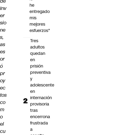
de
he
Inv
entregado
er
mis
sio
mejores
ne
esfuerzos"
s,
Tres
as
adultos
es
quedan
or
en
ó
prisión
preventiva
pr
y
oy
adolescente
ec
en
tos
internación
co
provisoria
m
tras
o
encerrona
frustrada
el
a
cu