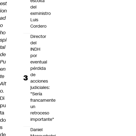
escolta
est
del
ion
exministro
ad
Luis
o
Cordero
ho
Director
spi
del
tal
INDH
de
por
Pu
eventual
pérdida
en
de
te
acciones
Alt
judiciales:
o.
"Sería
Di
francamente
pu
un
ta
retroceso
importante"
do
s
Daniel
de