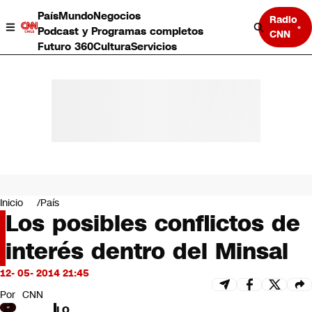
País
Mundo
Negocios
Radio
Podcast y Programas completos
CNN
Futuro 360
Cultura
Servicios
País
Mundo
Negocios
Inicio
País
Los posibles conflictos de
Deportes
Programas completos
interés dentro del Minsal
Cultura
Servicios
12- 05- 2014 21:45
Bits
CNN Data
Por
CNN
CNN tiempo
LO