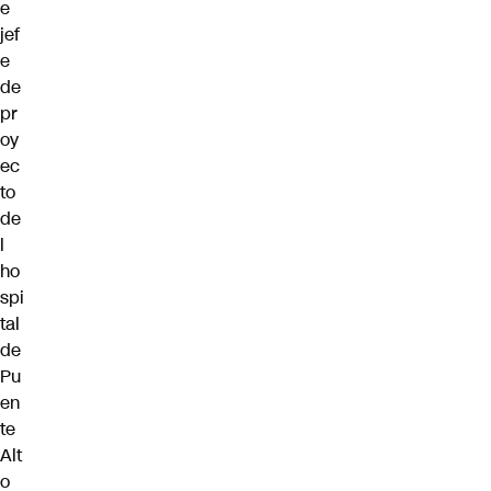
e
jef
e
de
pr
oy
ec
to
de
l
ho
spi
tal
de
Pu
en
te
Alt
o