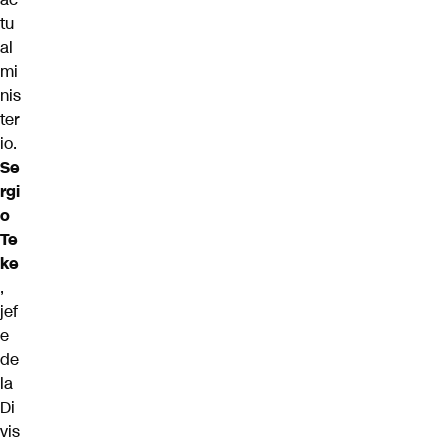
tu
al
mi
nis
ter
io.
Se
rgi
o
Te
ke
,
jef
e
de
la
Di
vis