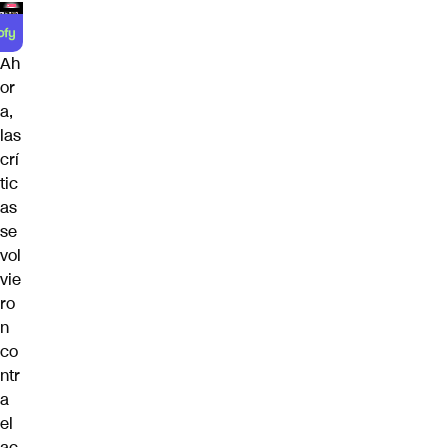
Ah
or
a,
las
crí
tic
as
se
vol
vie
ro
n
co
ntr
a
el
ac