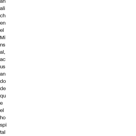
añ
ali
ch
en
el
Mi
ns
al,
ac
us
an
do
de
qu
e
el
ho
spi
tal