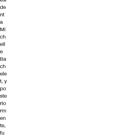
de
nt
a
Mi
ch
ell
e
Ba
ch
ele
t, y
po
ste
rio
rm
en
te,
fu