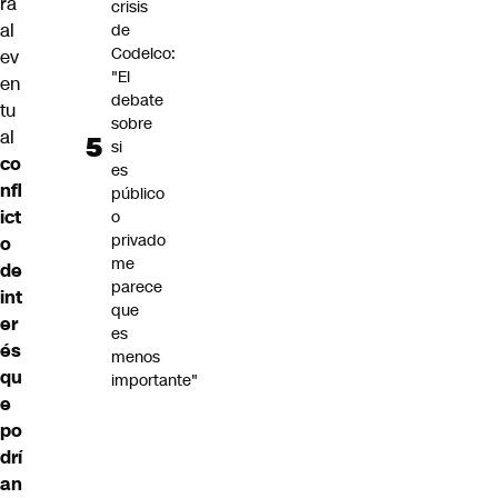
ra
crisis
al
de
Codelco:
ev
"El
en
debate
tu
sobre
al
si
co
es
nfl
público
ict
o
privado
o
me
de
parece
int
que
er
es
és
menos
qu
importante"
e
po
drí
an