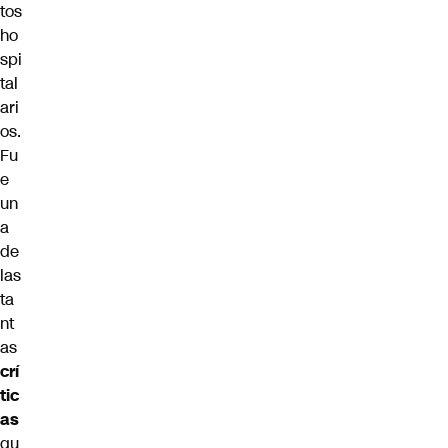
tos
ho
spi
tal
ari
os.
Fu
e
un
a
de
las
ta
nt
as
crí
tic
as
qu