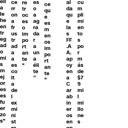
ell
ce
es
al
cu
re
ce
a
rr
o
da
m
tr
qu
le
on
a
qu
pli
oc
e
he
a
ag
e
mi
es
es
en
fr
ra
la
en
o
m
tr
us
da
s
to
im
en
eg
tr
r
FF
s
po
os
ad
ad
a
.A
po
rt
im
o
a
un
A.
r
an
po
mi
a
a
ap
m
te
rt
s
es
éli
oy
ás
"
an
m
co
te
en
de
te
ej
lt
”
a
$7
"
or
a
C
9
es
de
ar
mi
es
l
ab
l
fu
ex
in
mi
er
mi
er
llo
zo
ni
os
ne
s"
st
en
s
ro
op