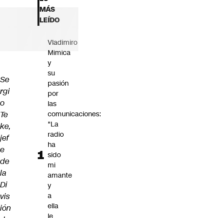
Futuro 360
MÁS
Opinión
LEÍDO
Vladimiro
Mimica
y
su
Se
pasión
rgi
por
o
las
Te
comunicaciones:
"La
ke,
radio
jef
ha
e
sido
de
mi
la
amante
Di
y
vis
a
ella
ión
le