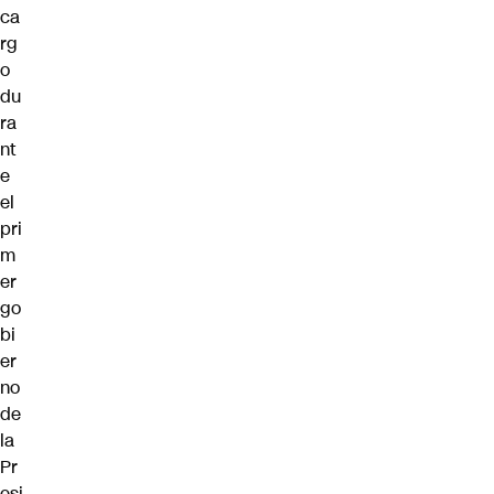
ca
rg
o
du
ra
nt
e
el
pri
m
er
go
bi
er
no
de
la
Pr
esi