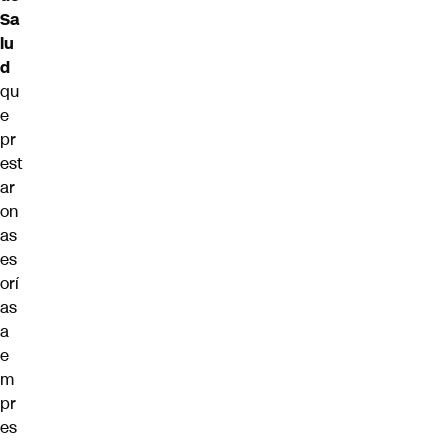
Sa
lu
d
qu
e
pr
est
ar
on
as
es
orí
as
a
e
m
pr
es