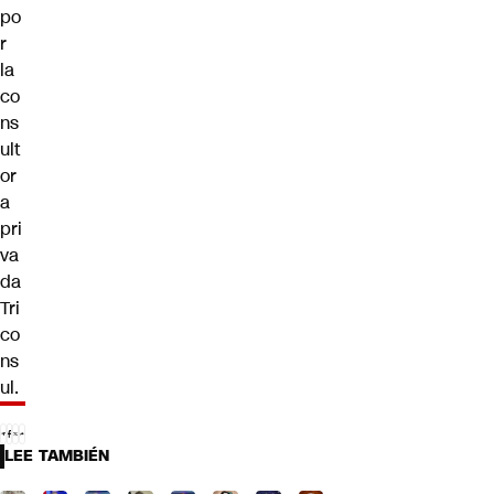
po
r
la
co
ns
ult
or
a
pri
va
da
Tri
co
ns
ul.
LEE TAMBIÉN