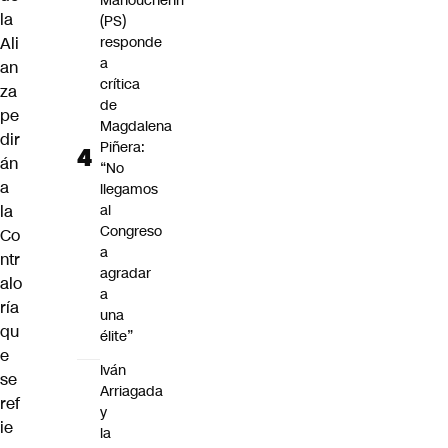
Manouchehri
la
(PS)
Ali
responde
a
an
crítica
za
de
pe
Magdalena
dir
Piñera:
án
“No
a
llegamos
la
al
Congreso
Co
a
ntr
agradar
alo
a
ría
una
qu
élite”
e
Iván
se
Arriagada
ref
y
ie
la