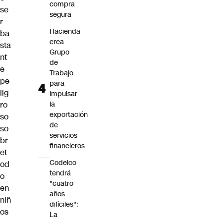
compra
se
segura
r
Hacienda
ba
crea
sta
Grupo
nt
de
e
Trabajo
pe
para
lig
impulsar
ro
la
exportación
so
de
so
servicios
br
financieros
et
Codelco
od
tendrá
o
"cuatro
en
años
niñ
difíciles":
os
La