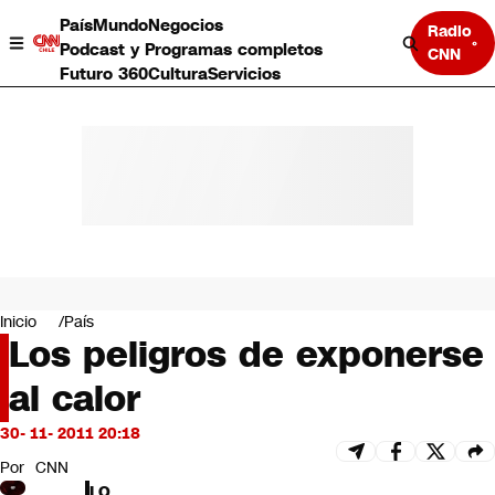
País
Mundo
Negocios
Radio
Podcast y Programas completos
CNN
Futuro 360
Cultura
Servicios
País
Mundo
Negocios
Inicio
País
Los peligros de exponerse
Deportes
Programas completos
al calor
Cultura
Servicios
30- 11- 2011 20:18
Bits
CNN Data
Por
CNN
CNN tiempo
LO