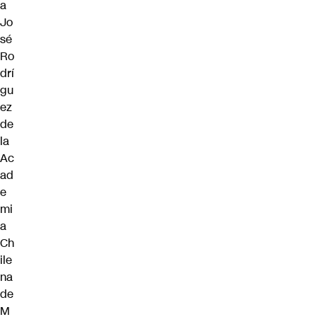
a
Jo
sé
Ro
drí
gu
ez
de
la
Ac
ad
e
mi
a
Ch
ile
na
de
M