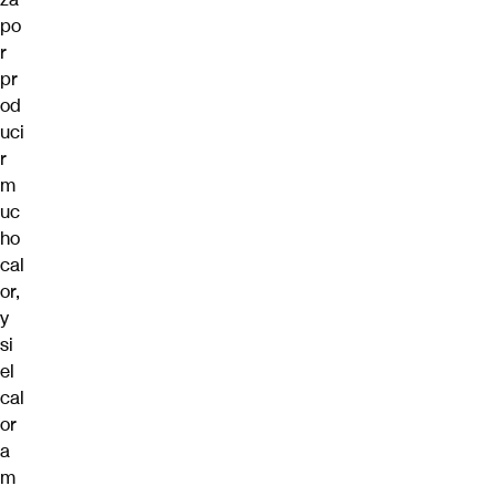
po
r
pr
od
uci
r
m
uc
ho
cal
or,
y
si
el
cal
or
a
m