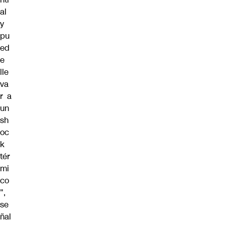
al
y
pu
ed
e
lle
va
r a
un
sh
oc
k
tér
mi
co
",
se
ñal