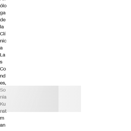
ólo
ga
de
la
Clí
nic
a
La
s
Co
nd
es,
So
nia
Ku
nst
m
an