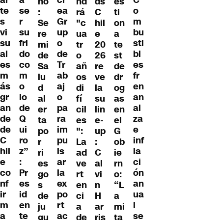
ar
a
cr
C
ño
nd
ds
es
te
se
ea
o
:
rá
C
ti
s
r
Gr
m
Se
"c
hil
on
vi
su
up
bu
re
ua
e
a
su
fri
o
sti
mi
tr
20
te
al
do
de
bl
de
o
26
st
es
co
Tr
es
Sa
añ
re
de
m
m
ab
fr
lu
os
ve
dr
ás
o
aj
en
d
di
la
og
gr
lo
o
an
al
fí
su
as
an
de
pa
al
er
cil
lin
en
de
Q
ra
za
ta
es
e-
el
de
ui
im
e
po
":
up
G
C
ro
pu
inf
r
La
:
ob
hil
z”
ls
la
ri
ad
C
ie
e
:
ar
ci
es
ve
al
rn
co
Pr
la
ón
go
rt
vi
o:
nf
es
ex
an
s
en
n
“L
ir
id
po
ua
de
ci
H
a
m
en
rt
l
ju
a
ar
mi
a
te
ac
se
gu
de
ris
ta