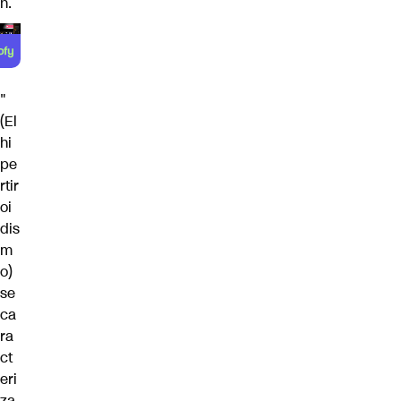
n.
"
(El
hi
pe
rtir
oi
dis
m
o)
se
ca
ra
ct
eri
za