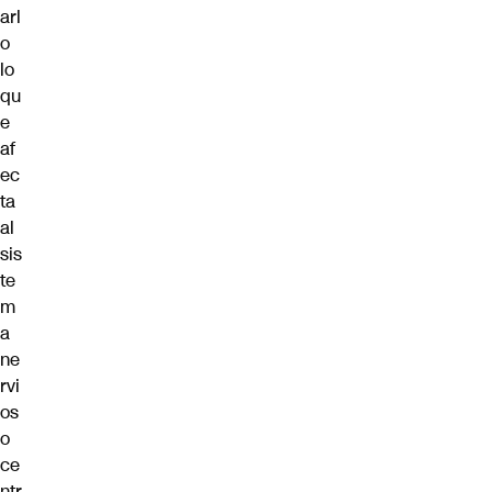
arl
o
lo
qu
e
af
ec
ta
al
sis
te
m
a
ne
rvi
os
o
ce
ntr