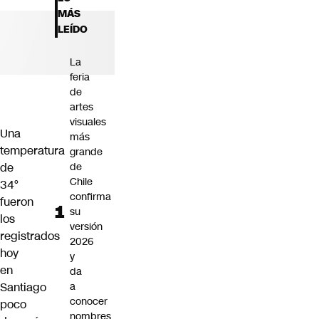
Futuro 360
MÁS
Opinión
LEÍDO
La
feria
de
artes
visuales
Una
más
temperatura
grande
de
de
Chile
34°
confirma
fueron
su
los
versión
registrados
2026
hoy
y
en
da
Santiago
a
conocer
poco
nombres