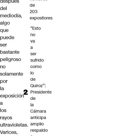
después
de
del
203
mediodía,
expositores
algo
“Esto
que
no
puede
va
ser
a
bastante
ser
peligroso
sufrido
no
como
lo
solamente
de
por
Quiroz”:
la
Presidente
exposición
de
a
la
los
Cámara
rayos
anticipa
amplio
ultravioletas.
respaldo
Varices,