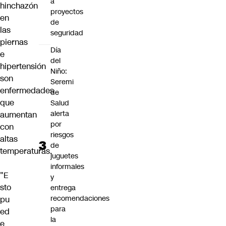
a
hinchazón
proyectos
en
de
las
seguridad
piernas
Día
e
del
hipertensión
Niño:
son
Seremi
enfermedades
de
que
Salud
alerta
aumentan
por
con
riesgos
altas
de
temperaturas.
juguetes
informales
"E
y
sto
entrega
recomendaciones
pu
para
ed
la
e