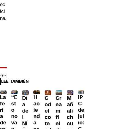
ed
ici
na.
LEE TAMBIÉN
La
“E
H
IP
Dí
C
Cr
M
fe
st
ac
C
a
od
ea
añ
ri
o
ie
de
de
el
m
ali
a
no
nd
jul
l
co
fi
ch
de
va
a
io:
Ni
te
el
cu