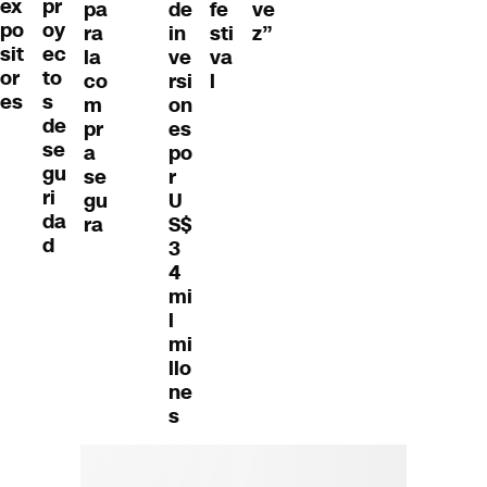
ex
pr
pa
de
fe
ve
po
oy
ra
in
sti
z”
sit
ec
la
ve
va
or
to
co
rsi
l
es
s
m
on
de
pr
es
se
a
po
gu
se
r
ri
gu
U
da
ra
S$
d
3
4
mi
l
mi
llo
ne
s