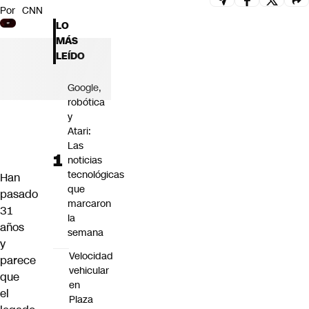
Por
CNN
Futuro 360
LO
Opinión
MÁS
LEÍDO
Google,
robótica
y
Atari:
Las
noticias
tecnológicas
Han
que
pasado
marcaron
31
la
años
semana
y
Velocidad
parece
vehicular
que
en
el
Plaza