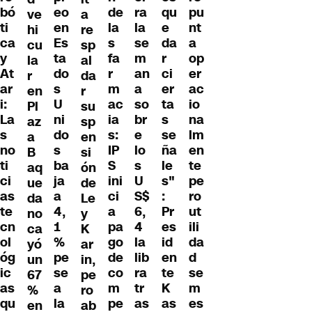
de
bó
ra
qu
eo
pu
ve
a
la
ti
la
e
en
nt
hi
re
s
ca
se
da
Es
a
cu
sp
fa
y
m
r
ta
op
la
al
r
At
an
ci
do
er
r
da
m
ar
a
er
s
ac
en
r
ac
i:
so
ta
U
io
Pl
su
ia
La
br
s
ni
na
az
sp
s:
s
e
se
do
lm
a
en
IP
no
lo
ña
s
en
B
si
S
ti
s
le
ba
te
aq
ón
ini
ci
U
s"
ja
pe
ue
de
ci
as
S$
:
a
ro
da
Le
a
te
6,
Pr
4,
ut
no
y
pa
cn
4
es
1
ili
ca
K
go
ol
la
id
%
da
yó
ar
de
óg
lib
en
pe
d
un
in,
co
ic
ra
te
se
se
67
pe
m
as
tr
K
a
m
%
ro
pe
qu
as
as
la
es
en
ab