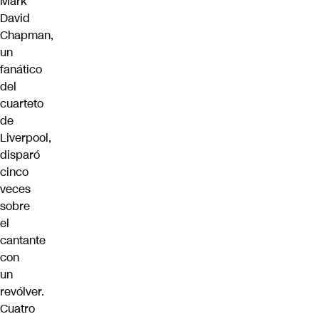
Mark
David
Chapman,
un
fanático
del
cuarteto
de
Liverpool,
disparó
cinco
veces
sobre
el
cantante
con
un
revólver.
Cuatro