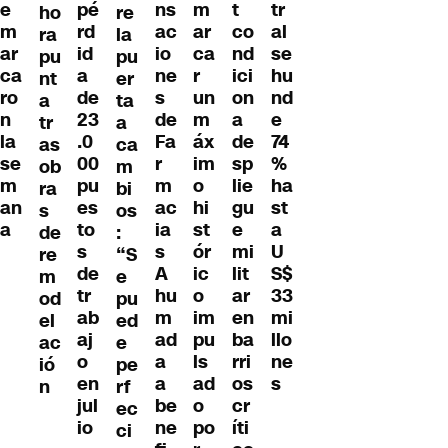
ns
e
m
t
pé
tr
ho
re
ac
m
ar
co
rd
al
ra
la
io
ar
ca
nd
id
se
pu
pu
ne
ca
r
ici
a
hu
nt
er
s
ro
un
on
de
nd
a
ta
de
n
m
a
23
e
tr
a
Fa
la
áx
de
.0
74
as
ca
r
se
im
sp
00
%
ob
m
m
m
o
lie
pu
ha
ra
bi
ac
an
hi
gu
es
st
s
os
ia
a
st
e
to
a
de
:
s
ór
mi
s
U
re
“S
A
ic
lit
de
S$
m
e
hu
o
ar
tr
33
od
pu
m
im
en
ab
mi
el
ed
ad
pu
ba
aj
llo
ac
e
a
ls
rri
o
ne
ió
pe
a
ad
os
en
s
n
rf
be
o
cr
jul
ec
ne
po
íti
io
ci