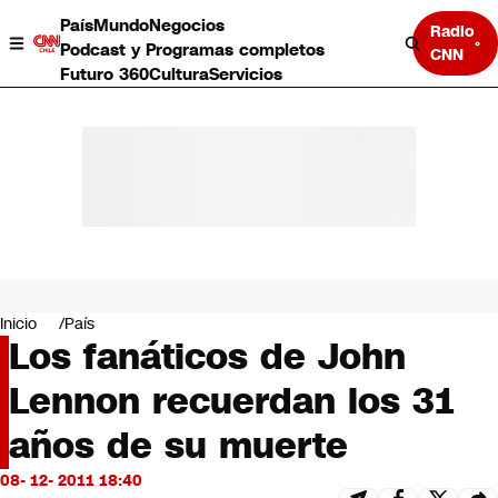
País
Mundo
Negocios
Radio
Podcast y Programas completos
CNN
Futuro 360
Cultura
Servicios
País
Mundo
Negocios
Inicio
País
Los fanáticos de John
Deportes
Programas completos
Lennon recuerdan los 31
Cultura
Servicios
años de su muerte
Bits
CNN Data
08- 12- 2011 18:40
CNN tiempo