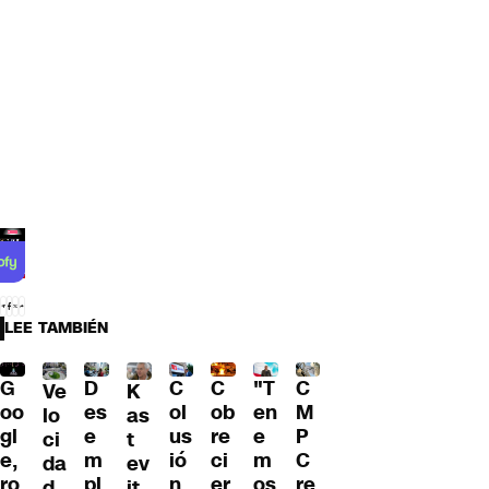
LEE TAMBIÉN
C
G
C
"T
D
C
Ve
K
ol
oo
ob
en
es
M
lo
as
us
gl
re
e
e
P
ci
t
ió
e,
ci
m
m
C
da
ev
n
ro
er
os
pl
re
d
it