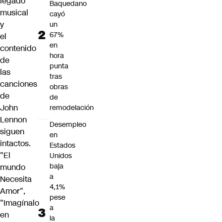
legado
Baquedano
musical
cayó
y
un
67%
el
en
contenido
hora
de
punta
las
tras
canciones
obras
de
de
John
remodelación
Lennon
Desempleo
siguen
en
intactos.
Estados
"El
Unidos
baja
mundo
a
Necesita
4,1%
Amor",
pese
"Imagínalo
a
en
la