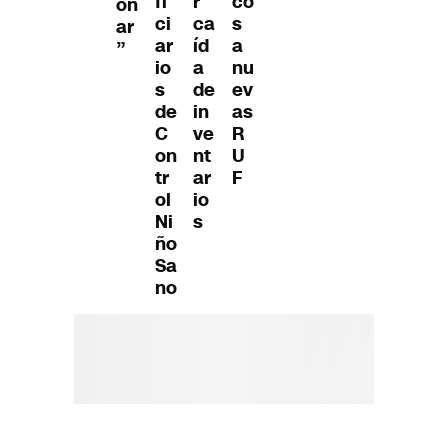
fi
r
co
on
ci
ca
s
ar
ar
íd
a
”
io
a
nu
s
de
ev
de
in
as
C
ve
R
on
nt
U
tr
ar
F
ol
io
Ni
s
ño
Sa
no