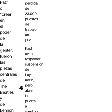
Paz"
pérdida
o
de
23.000
"creer
puestos
en
de
el
trabajo
poder
en
de
julio
la
Kast
gente",
evita
fueron
respaldar
las
suspensión
piezas
de
centrales
Ley
de
Karin,
pero
The
abre
Beatles
la
y
puerta
de
a
Lennon
cambios: