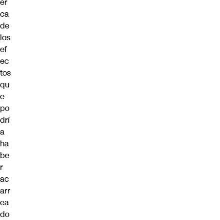
er
ca
de
los
ef
ec
tos
qu
e
po
drí
a
ha
be
r
ac
arr
ea
do