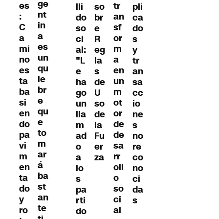
ge
es
tr
lli
so
pli
nt
:
an
do
br
ca
in
C
sf
so
e
do
a
a
or
ci
R
s
es
mi
m
al:
eg
y
un
no
a
"L
la
tr
qu
es
en
e
s
an
ie
ta
un
ha
de
sa
br
ba
m
go
U
cc
e
si
ot
un
so
io
qu
en
or
lla
de
ne
e
do
de
m
la
s
to
pa
de
ad
Fu
no
m
vi
sa
o
er
re
ar
m
rr
a
za
co
á
en
oll
lo
no
ba
ta
o
s
ci
st
do
so
pa
da
an
y
ci
rti
s
te
ro
al
do