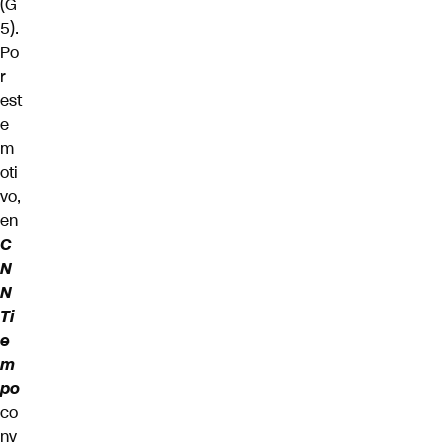
(G
5).
Po
r
est
e
m
oti
vo,
en
C
N
N
Ti
e
m
po
co
nv