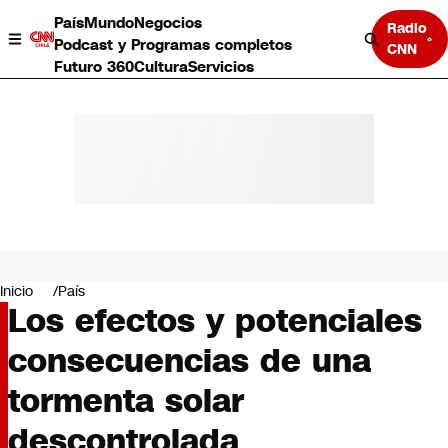
País
Mundo
Negocios
Radio
Podcast y Programas completos
CNN
Futuro 360
Cultura
Servicios
País
Mundo
Negocios
Inicio
País
Los efectos y potenciales
Deportes
Programas completos
consecuencias de una
Cultura
Servicios
tormenta solar
Bits
CNN Data
descontrolada
CNN tiempo