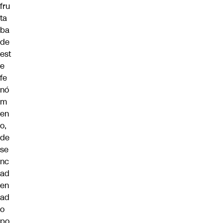
fru
ta
ba
de
est
e
fe
nó
m
en
o,
de
se
nc
ad
en
ad
o
po