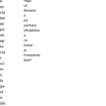
hago
s
un
so
llamado
cia
a
les
los
se
partidos
pu
oficialistas
do
a
no
ap
torear
re
al
cia
Presidente
r
Kast"
có
m
o
la
ge
nt
e
dis