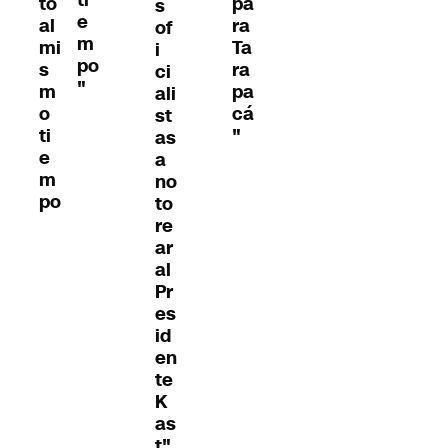
ti
to
pa
s
e
al
ra
of
m
mi
Ta
i
po
s
ra
ci
"
m
pa
ali
o
cá
st
ti
"
as
e
a
m
no
po
to
re
ar
al
Pr
es
id
en
te
K
as
t"