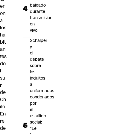
baleado
er
durante
on
transmisión
a
en
los
vivo
ha
Schalper
bit
y
an
el
tes
debate
de
sobre
l
los
su
indultos
a
r
uniformados
de
condenados
Ch
por
ile.
el
En
estallido
re
social:
de
"Le