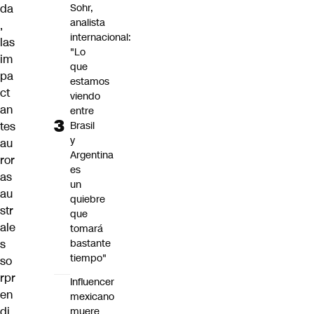
da
Sohr,
analista
,
internacional:
las
"Lo
im
que
pa
estamos
ct
viendo
an
entre
tes
Brasil
y
au
Argentina
ror
es
as
un
au
quiebre
str
que
ale
tomará
s
bastante
tiempo"
so
rpr
Influencer
en
mexicano
di
muere