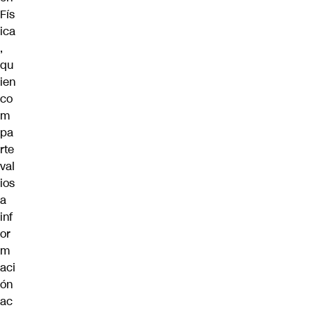
Fís
ica
,
qu
ien
co
m
pa
rte
val
ios
a
inf
or
m
aci
ón
ac