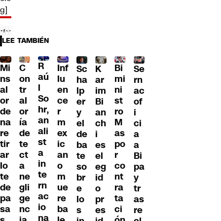
g]
LEE TAMBIÉN
R
Mi
C
Inf
Bi
Sc
K
Se
aú
ns
on
lu
mi
ha
ar
rn
l
al
tr
en
ni
lp
im
ac
So
or
al
ce
st
er
Bi
of
hr,
de
or
r
ro
y
an
i
an
na
ía
m
M
el
ch
ci
ali
re
de
ex
as
de
i
a
st
tir
te
ic
po
ba
es
a
a
ar
ct
an
r
te
el
Bi
in
lo
a
o
co
so
eg
pa
te
te
ne
m
nt
br
id
y
rn
de
gli
ue
ra
e
o
tr
ac
pa
ge
re
ta
lo
pr
as
io
sa
nc
ba
ci
s
es
re
na
s
ia
le
ón