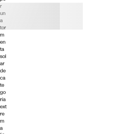
r
un
a
tor
m
en
ta
sol
ar
de
ca
te
go
ría
ext
re
m
a