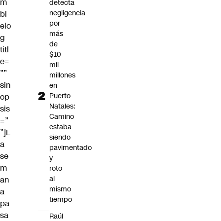
m
detecta
negligencia
bl
por
elo
más
g
de
titl
$10
e=
mil
””
millones
sin
en
Puerto
op
Natales:
sis
Camino
=”
estaba
”]L
siendo
a
pavimentado
se
y
m
roto
al
an
mismo
a
tiempo
pa
sa
Raúl