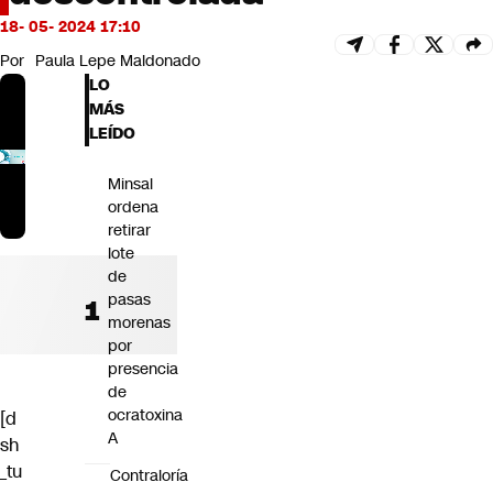
Futuro 360
18- 05- 2024 17:10
Opinión
Por
Paula Lepe Maldonado
LO
MÁS
LEÍDO
Minsal
ordena
retirar
lote
de
pasas
morenas
por
presencia
de
ocratoxina
[d
A
sh
_tu
Contraloría