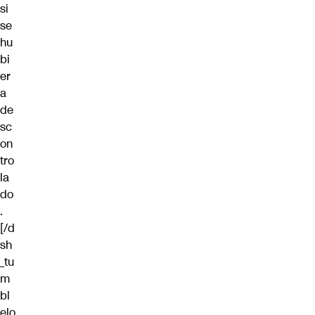
si
se
hu
bi
er
a
de
sc
on
tro
la
do
.
[/d
sh
_tu
m
bl
elo