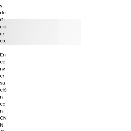
y
de
Gl
aci
ar
es.
En
co
nv
er
sa
ció
n
co
n
CN
N