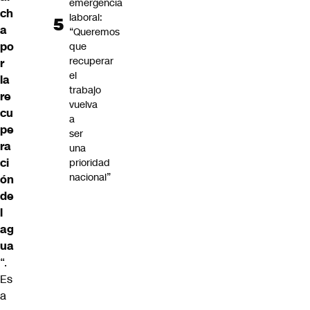
emergencia
ch
laboral:
a
“Queremos
po
que
recuperar
r
el
la
trabajo
re
vuelva
cu
a
pe
ser
ra
una
ci
prioridad
nacional”
ón
de
l
ag
ua
“.
Es
a