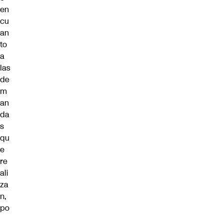
en
cu
an
to
a
las
de
m
an
da
s
qu
e
re
ali
za
n,
po