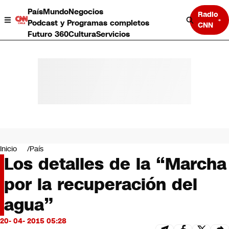
País
Mundo
Negocios
Radio
Podcast y Programas completos
CNN
Futuro 360
Cultura
Servicios
País
Mundo
Negocios
Inicio
País
Los detalles de la “Marcha
Deportes
Programas completos
por la recuperación del
Cultura
Servicios
agua”
Bits
CNN Data
20- 04- 2015 05:28
CNN tiempo