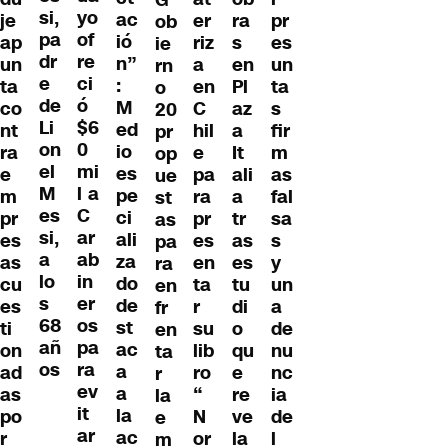
G
si,
yo
ac
er
ra
pr
je
ob
pa
of
ió
riz
s
es
ap
ie
dr
re
n”
a
en
un
un
rn
e
ci
:
en
Pl
ta
ta
o
de
ó
M
C
az
s
co
20
Li
$6
ed
hil
a
fir
nt
pr
on
0
io
e
It
m
ra
op
el
mi
es
pa
ali
as
e
ue
M
l a
pe
ra
a
fal
m
st
es
C
ci
pr
tr
sa
pr
as
si,
ar
ali
es
as
s
es
pa
a
ab
za
en
es
y
as
ra
lo
in
do
ta
tu
un
cu
en
s
er
de
r
di
a
es
fr
68
os
st
su
o
de
ti
en
añ
pa
ac
lib
qu
nu
on
ta
os
ra
a
ro
e
nc
ad
r
ev
a
“
re
ia
as
la
it
la
N
ve
de
po
e
ar
ac
or
la
l
r
m