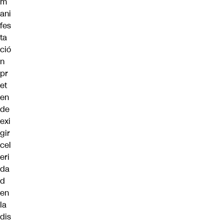
m
ani
fes
ta
ció
n
pr
et
en
de
exi
gir
cel
eri
da
d
en
la
dis