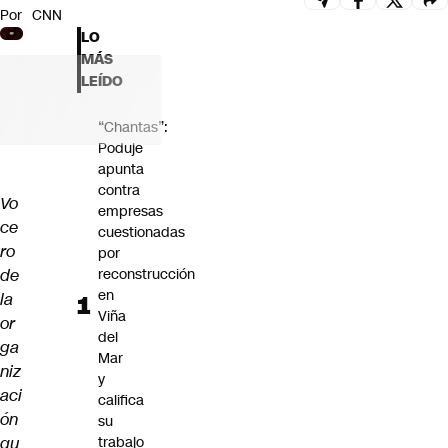
Por
CNN
Futuro 360
LO
Opinión
MÁS
LEÍDO
“Chantas”:
Poduje
apunta
contra
Vo
empresas
ce
cuestionadas
ro
por
de
reconstrucción
en
la
Viña
or
del
ga
Mar
niz
y
aci
califica
ón
su
qu
trabajo