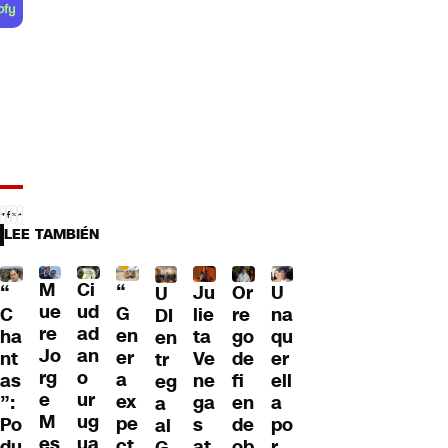
LEE TAMBIÉN
M
Ci
“
Ju
Or
U
“
U
ue
ud
G
lie
re
na
C
DI
re
ad
en
ta
go
qu
ha
en
Jo
an
er
Ve
de
er
nt
tr
rg
o
a
ne
fi
ell
as
eg
e
ur
ex
ga
en
a
”:
a
M
ug
pe
s
de
po
Po
al
es
ua
ct
at
ob
r
du