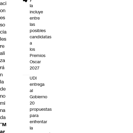
aci
la
on
incluye
es
entre
so
las
posibles
cia
candidatas
les
a
re
los
ali
Premios
za
Oscar
rá
2027
n
UDI
la
entrega
de
al
no
Gobierno
mi
20
propuestas
na
para
da
enfrentar
“
M
la
ar