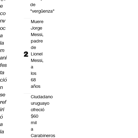
de
e
"vergüenza"
co
nv
Muere
oc
Jorge
Messi,
a
padre
la
de
m
Lionel
ani
Messi,
fes
a
ta
los
ció
68
años
n
se
Ciudadano
ref
uruguayo
iri
ofreció
$60
ó
mil
a
a
la
Carabineros