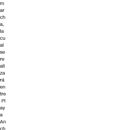
m
ar
ch
a,
la
cu
al
se
re
ali
za
rá
en
tre
Pl
ay
a
An
ch