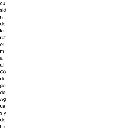
cu
sió
n
de
la
ref
or
m
a
al
Có
di
go
de
Ag
ua
s y
de
Le