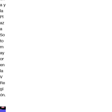
a y
la
Pl
az
a
So
to
m
ay
or
en
la
V
Re
gi
ón.