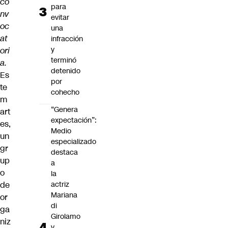
co
para
nv
evitar
oc
una
at
infracción
y
ori
terminó
a.
detenido
Es
por
te
cohecho
m
“Genera
art
expectación”:
es,
Medio
un
especializado
gr
destaca
up
a
o
la
de
actriz
Mariana
or
di
ga
Girolamo
niz
y