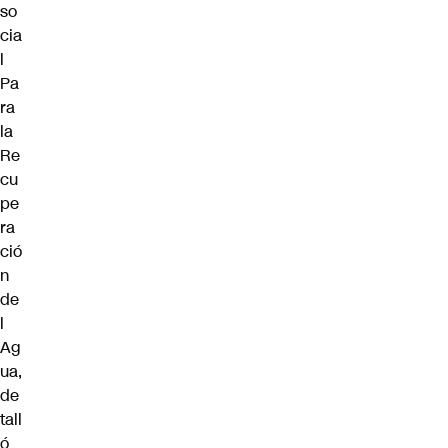
so
cia
l
Pa
ra
la
Re
cu
pe
ra
ció
n
de
l
Ag
ua,
de
tall
ó