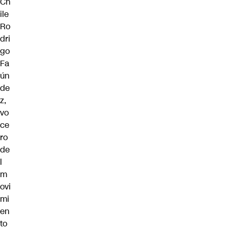
Ch
ile
Ro
dri
go
Fa
ún
de
z,
vo
ce
ro
de
l
m
ovi
mi
en
to