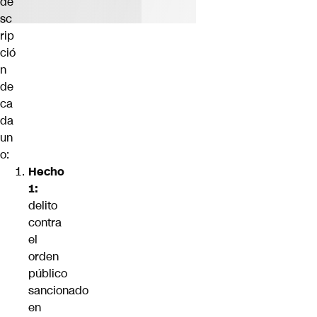
de
sc
rip
ció
n
de
ca
da
un
o:
Hecho
1:
delito
contra
el
orden
público
sancionado
en