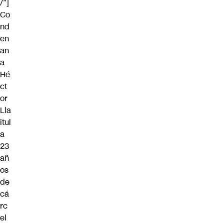
/”]
Co
nd
en
an
a
Hé
ct
or
Lla
itul
a
23
añ
os
de
cá
rc
el