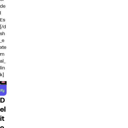
de
l
Es
[/d
sh
_e
xte
rn
al_
lin
k]
D
el
it
o