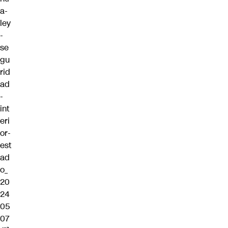
a-
ley
-
se
gu
rid
ad
-
int
eri
or-
est
ad
o_
20
24
05
07