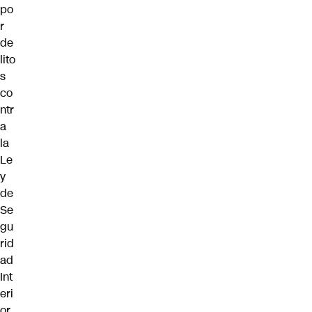
po
r
de
lito
s
co
ntr
a
la
Le
y
de
Se
gu
rid
ad
Int
eri
or