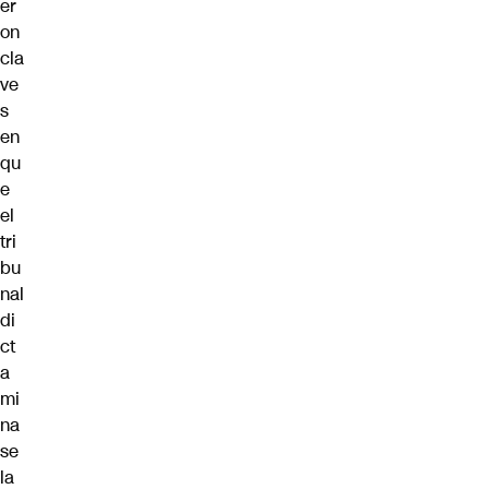
er
on
cla
ve
s
en
qu
e
el
tri
bu
nal
di
ct
a
mi
na
se
la