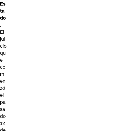
Es
ta
do
.
El
jui
cio
qu
e
co
m
en
zó
el
pa
sa
do
12
de