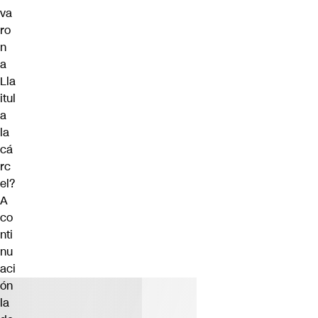
va
ro
n
a
Lla
itul
a
la
cá
rc
el?
A
co
nti
nu
aci
ón
la