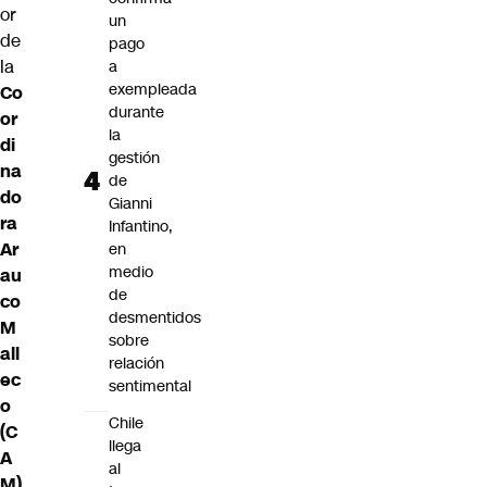
or
un
de
pago
la
a
exempleada
Co
durante
or
la
di
gestión
na
de
do
Gianni
ra
Infantino,
Ar
en
medio
au
de
co
desmentidos
M
sobre
all
relación
ec
sentimental
o
Chile
(C
llega
A
al
M)