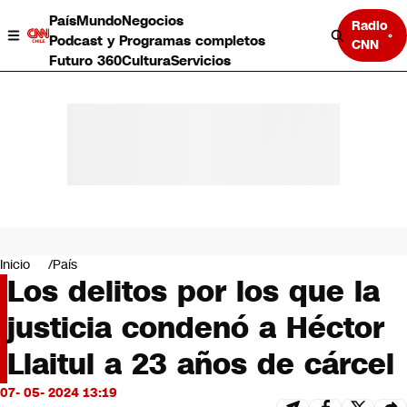
País
Mundo
Negocios
Radio
Podcast y Programas completos
CNN
Futuro 360
Cultura
Servicios
País
Mundo
Negocios
Inicio
País
Los delitos por los que la
Deportes
Programas completos
justicia condenó a Héctor
Cultura
Servicios
Llaitul a 23 años de cárcel
Bits
CNN Data
07- 05- 2024 13:19
CNN tiempo