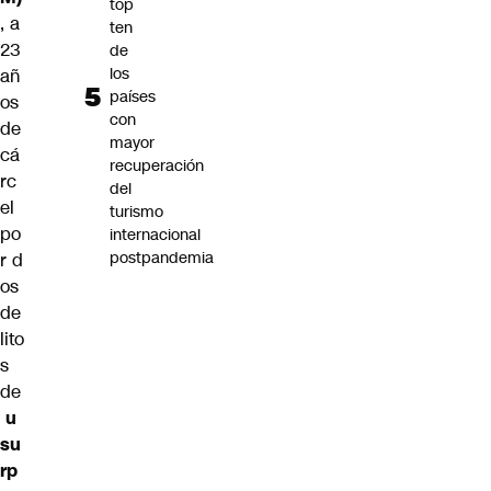
top
,
a
ten
23
de
los
añ
países
os
con
de
mayor
cá
recuperación
rc
del
el
turismo
po
internacional
postpandemia
r d
os
de
lito
s
de
u
su
rp