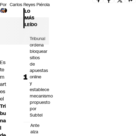
Por
Carlos Reyes Piérola
Futuro 360
LO
Opinión
MÁS
LEÍDO
Tribunal
ordena
bloquear
sitios
Es
de
te
apuestas
m
online
y
art
establece
es
mecanismo
el
propuesto
Tri
por
bu
Subtel
na
Ante
l
alza
de