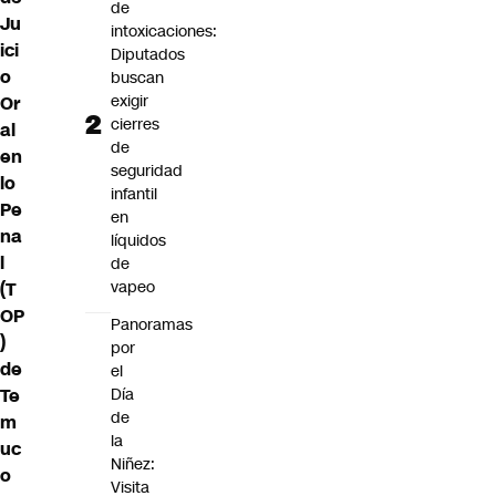
de
Ju
intoxicaciones:
ici
Diputados
o
buscan
exigir
Or
cierres
al
de
en
seguridad
lo
infantil
Pe
en
na
líquidos
l
de
vapeo
(T
OP
Panoramas
)
por
de
el
Día
Te
de
m
la
uc
Niñez:
o
Visita