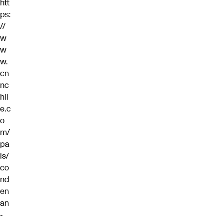
htt
ps:
//
w
w
w.
cn
nc
hil
e.c
o
m/
pa
is/
co
nd
en
an
-