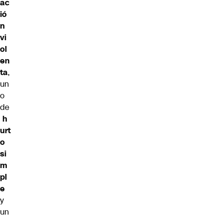
ac
ió
n
vi
ol
en
ta
,
un
o
de
h
urt
o
si
m
pl
e
y
un