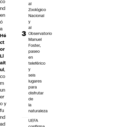
co
al
nd
Zoológico
en
Nacional
y
ó
al
a
Observatorio
Hé
Manuel
ct
Foster,
or
paseo
Ll
en
ait
teleférico
y
ul
,
seis
co
lugares
m
para
un
disfrutar
er
de
o y
la
fu
naturaleza
nd
UEFA
ad
confirma