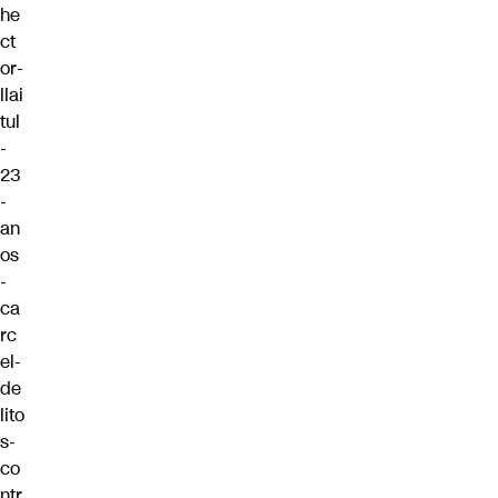
he
ct
or-
llai
tul
-
23
-
an
os
-
ca
rc
el-
de
lito
s-
co
ntr