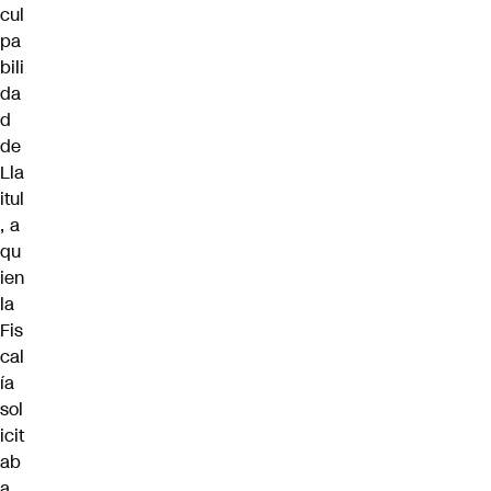
cul
pa
bili
da
d
de
Lla
itul
, a
qu
ien
la
Fis
cal
ía
sol
icit
ab
a