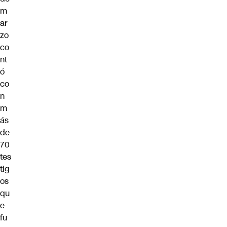
m
ar
zo
co
nt
ó
co
n
m
ás
de
70
tes
tig
os
qu
e
fu