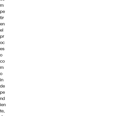
m
pe
tir
en
el
pr
oc
es
o
co
m
o
in
de
pe
nd
ien
te,