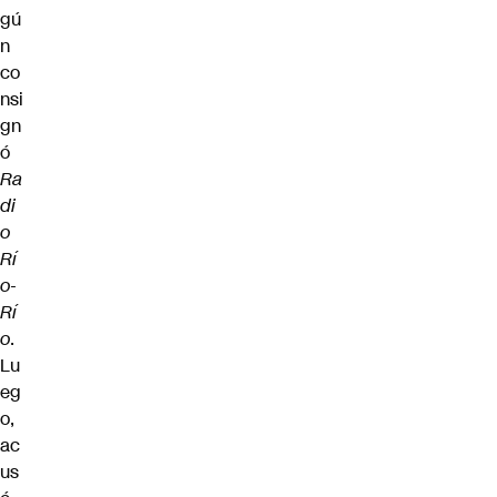
gú
n
co
nsi
gn
ó
Ra
di
o
Rí
o-
Rí
o
.
Lu
eg
o,
ac
us