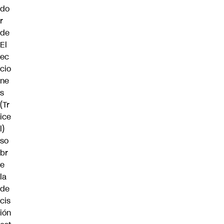
do
r
de
El
ec
cio
ne
s
(Tr
ice
l)
so
br
e
la
de
cis
ión