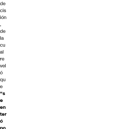
de
cis
ión
,
de
la
cu
al
re
vel
ó
qu
e
“s
e
en
ter
ó
po