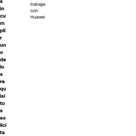
s
trabajar
in
con
cu
Huawei
m
pli
r
un
o
de
lo
s
re
qu
isi
to
s
so
lici
ta