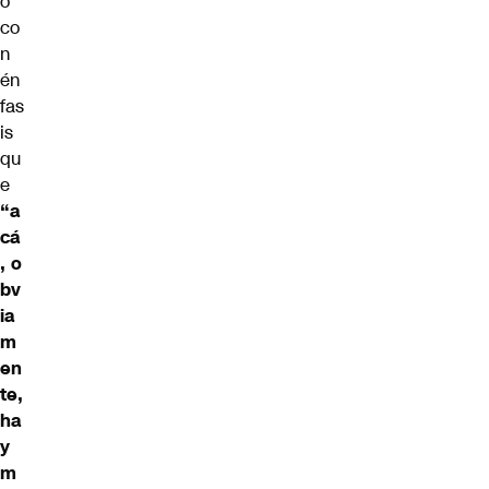
ó
co
n
én
fas
is
qu
e
“a
cá
, o
bv
ia
m
en
te,
ha
y
m