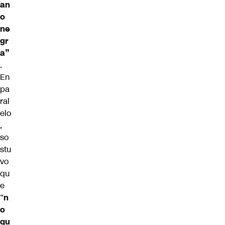
an
o
ne
gr
a”
.
En
pa
ral
elo
,
so
stu
vo
qu
e
“
n
o
qu