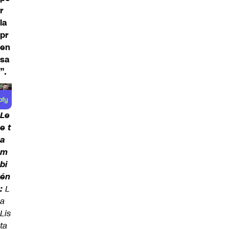
r
la
pr
en
sa
”.
Le
e t
a
m
bi
én
:
L
a
Lis
ta