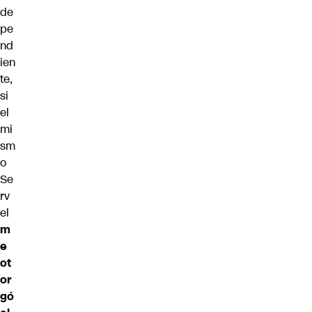
de
pe
nd
ien
te,
si
el
mi
sm
o
Se
rv
el
m
e
ot
or
gó