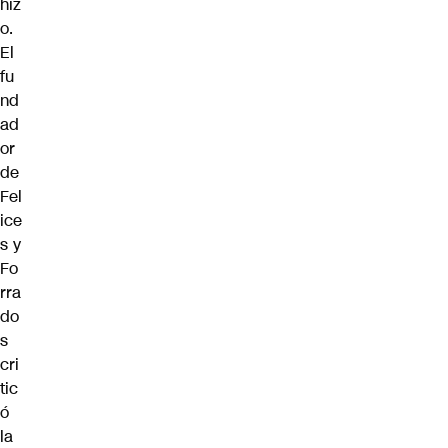
hiz
o.
El
fu
nd
ad
or
de
Fel
ice
s y
Fo
rra
do
s
cri
tic
ó
la