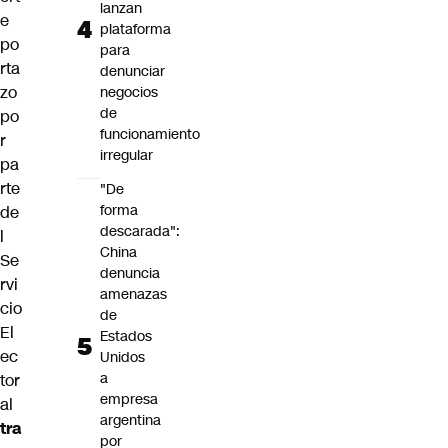
lanzan
e
plataforma
po
para
rta
denunciar
zo
negocios
de
po
funcionamiento
r
irregular
pa
rte
"De
forma
de
descarada":
l
China
Se
denuncia
rvi
amenazas
cio
de
El
Estados
ec
Unidos
a
tor
empresa
al
argentina
tra
por