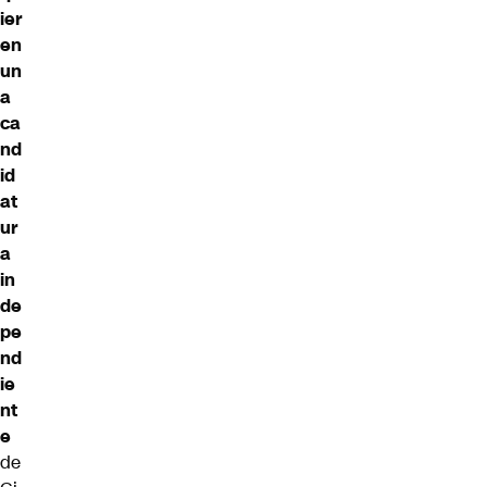
ier
en
un
a
ca
nd
id
at
ur
a
in
de
pe
nd
ie
nt
e
de