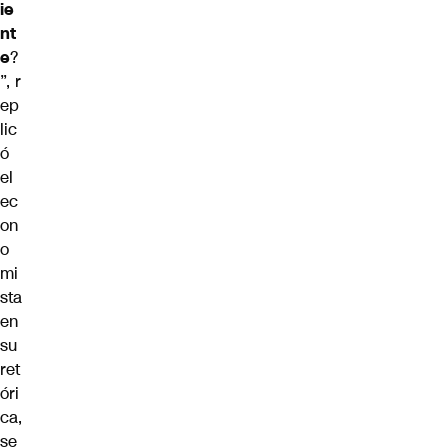
ie
nt
e
?
”,
r
ep
lic
ó
el
ec
on
o
mi
sta
en
su
ret
óri
ca,
se