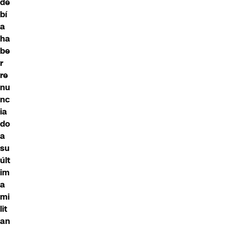
de
bí
a
ha
be
r
re
nu
nc
ia
do
a
su
últ
im
a
mi
lit
an