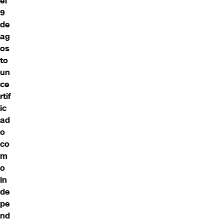
el
9
de
ag
os
to
un
ce
rtif
ic
ad
o
co
m
o
in
de
pe
nd