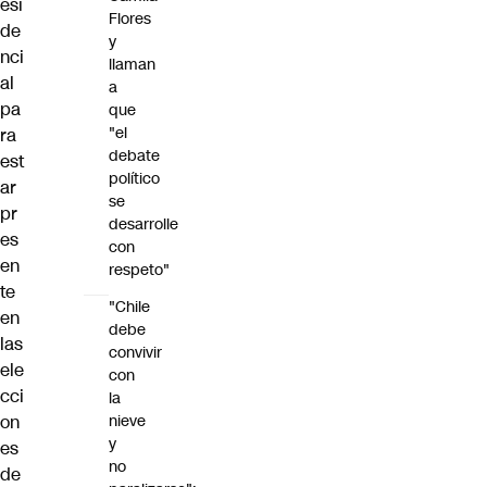
esi
Flores
de
y
nci
llaman
al
a
pa
que
"el
ra
debate
est
político
ar
se
pr
desarrolle
es
con
en
respeto"
te
"Chile
en
debe
las
convivir
ele
con
cci
la
on
nieve
y
es
no
de