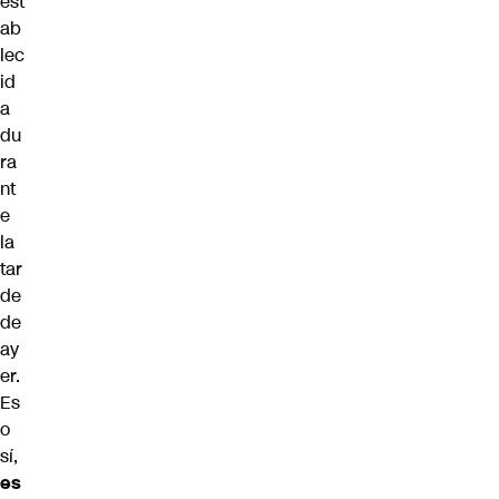
est
ab
lec
id
a
du
ra
nt
e
la
tar
de
de
ay
er.
Es
o
sí,
es