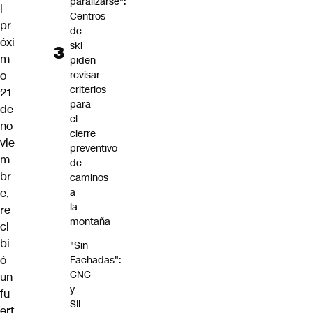
paralizarse":
l
Centros
pr
de
óxi
ski
m
piden
o
revisar
criterios
21
para
de
el
no
cierre
vie
preventivo
m
de
br
caminos
e,
a
la
re
montaña
ci
bi
"Sin
ó
Fachadas":
CNC
un
y
fu
SII
ert