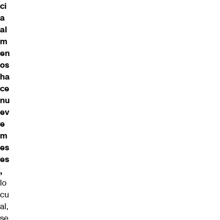
ci
a
al
m
en
os
ha
ce
nu
ev
e
m
es
es
,
lo
cu
al,
se