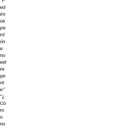
“P
ed
im
os
pe
rd
ón
a
nu
est
ra
ge
nt
e”
“¿
Có
m
o
no