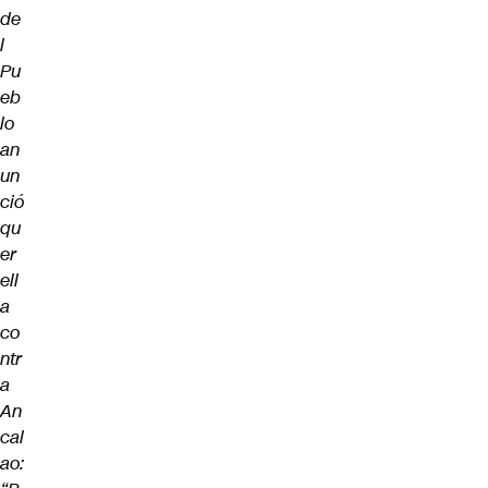
de
l
Pu
eb
lo
an
un
ció
qu
er
ell
a
co
ntr
a
An
cal
ao: