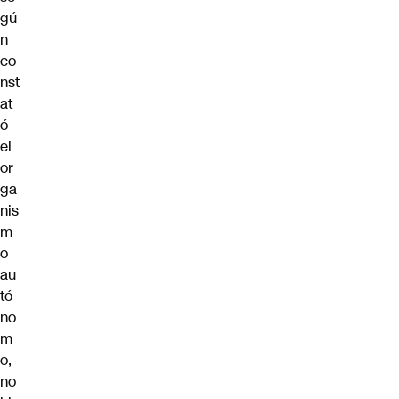
gú
n
co
nst
at
ó
el
or
ga
nis
m
o
au
tó
no
m
o,
no