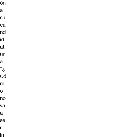
ón
a
su
ca
nd
id
at
ur
a.
“¿
Có
m
o
no
va
a
se
r
in