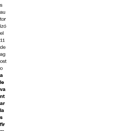
s
au
tor
izó
el
11
de
ag
ost
o
a
le
va
nt
ar
la
s
fir