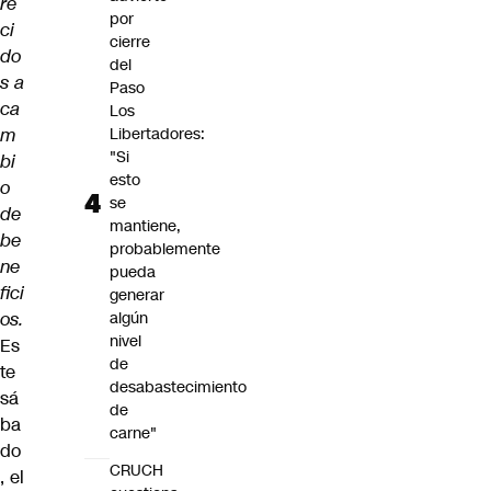
re
por
ci
cierre
do
del
s a
Paso
ca
Los
m
Libertadores:
"Si
bi
esto
o
se
de
mantiene,
be
probablemente
ne
pueda
fici
generar
os.
algún
nivel
Es
de
te
desabastecimiento
sá
de
ba
carne"
do
CRUCH
, el