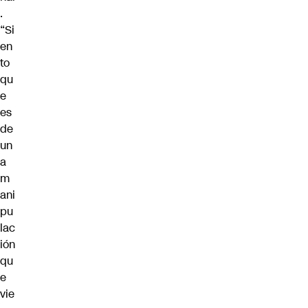
.
“Si
en
to
qu
e
es
de
un
a
m
ani
pu
lac
ión
qu
e
vie