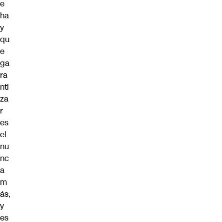
e
ha
y
qu
e
ga
ra
nti
za
r
es
el
nu
nc
a
m
ás,
y
es