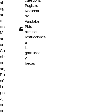
cuestiona
ab
Registro
og
Nacional
ad
de
o
Vándalos:
de
Pide
eliminar
M
restricciones
an
a
uel
la
Co
gratuidad
ntr
y
er
becas
as,
Re
né
Lo
pe
z,
en
en