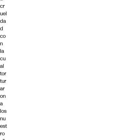
cr
uel
da
d
co
n
la
cu
al
tor
tur
ar
on
a
los
nu
est
ro