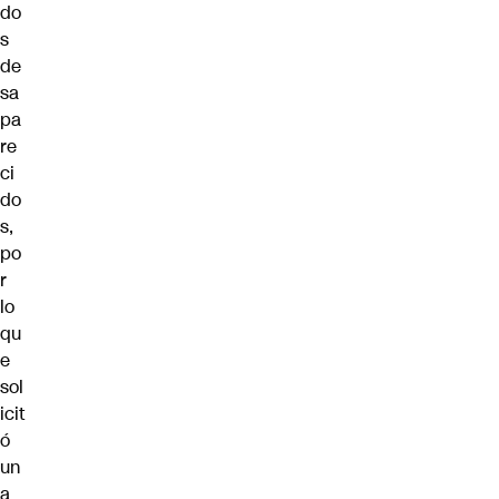
do
s
de
sa
pa
re
ci
do
s
,
po
r
lo
qu
e
sol
icit
ó
un
a