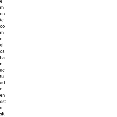
e
m
en
te
có
m
o
ell
os
ha
n
ac
tu
ad
o
en
est
a
sit