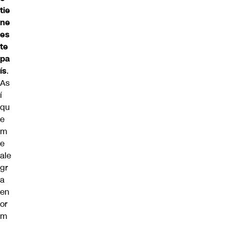
tie
ne
es
te
pa
ís
.
As
í
qu
e
m
e
ale
gr
a
en
or
m