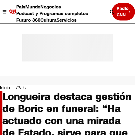
País
Mundo
Negocios
Radio
Podcast y Programas completos
CNN
Futuro 360
Cultura
Servicios
País
Mundo
Negocios
Inicio
País
Longueira destaca gestión
Deportes
Programas completos
de Boric en funeral: “Ha
Cultura
Servicios
actuado con una mirada
Bits
CNN Data
de Estado, sirve para que
CNN tiempo