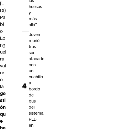
los
(U
huesos
DI)
y
Pa
más
bl
allá”
o
Joven
Lo
murió
ng
tras
uei
ser
ra
atacado
con
val
un
or
cuchillo
ó
a
la
bordo
ge
de
sti
bus
ón
del
sistema
qu
RED
e
en
ha