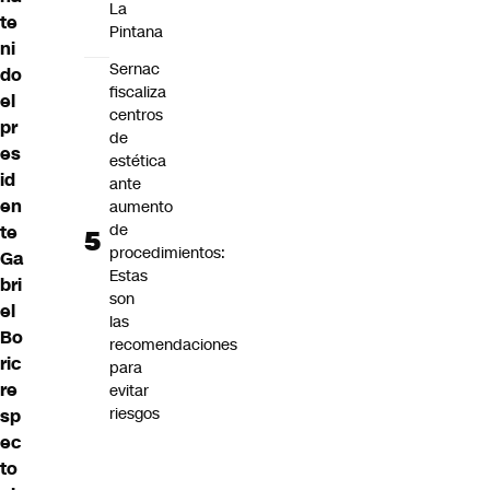
La
te
Pintana
ni
Sernac
do
fiscaliza
el
centros
pr
de
es
estética
id
ante
en
aumento
de
te
procedimientos:
Ga
Estas
bri
son
el
las
Bo
recomendaciones
ric
para
re
evitar
riesgos
sp
ec
to