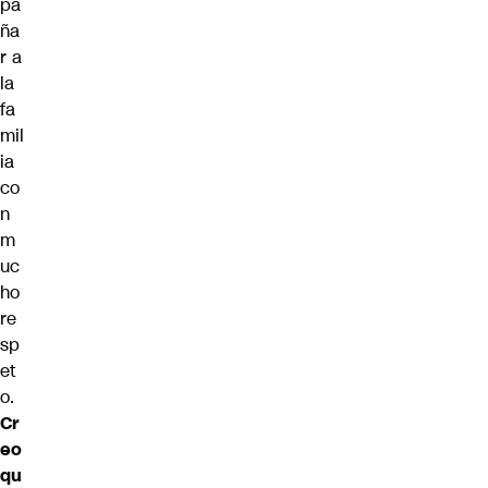
pa
ña
r a
la
fa
mil
ia
co
n
m
uc
ho
re
sp
et
o.
Cr
eo
qu