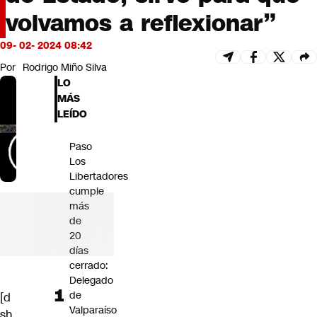
Futuro 360
volvamos a reflexionar”
Opinión
09- 02- 2024 08:42
Por
Rodrigo Miño Silva
LO
MÁS
LEÍDO
Paso
Los
Libertadores
cumple
más
de
20
días
cerrado:
Delegado
de
[d
Valparaíso
sh