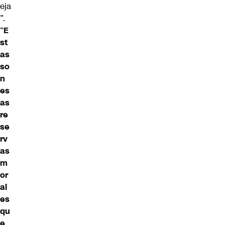
eja
”.
“
E
st
as
so
n
es
as
re
se
rv
as
m
or
al
es
qu
e