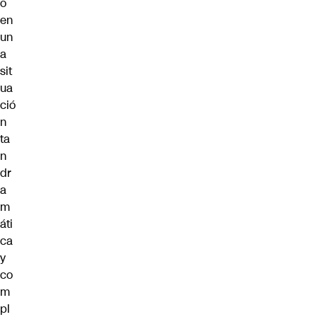
o
en
un
a
sit
ua
ció
n
ta
n
dr
a
m
áti
ca
y
co
m
pl