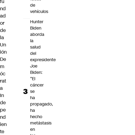
fu
de
nd
vehículos
ad
Hunter
or
Biden
de
aborda
la
la
Un
salud
ión
del
De
expresidente
m
Joe
Biden:
óc
“El
rat
cáncer
a
se
In
ha
de
propagado,
pe
ha
nd
hecho
metástasis
ien
en
te