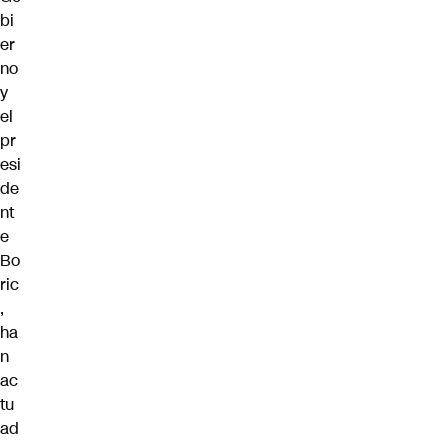
bi
er
no
y
el
pr
esi
de
nt
e
Bo
ric
,
ha
n
ac
tu
ad