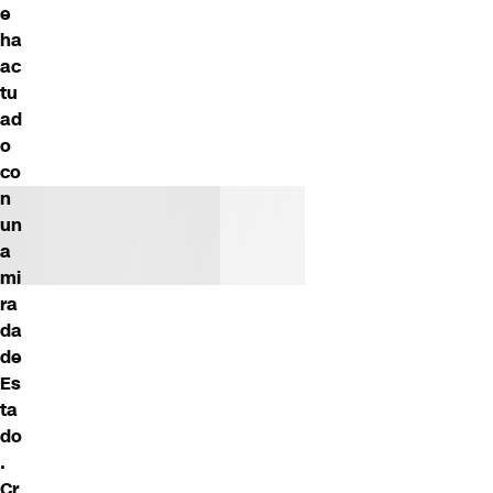
e
ha
ac
tu
ad
o
co
n
un
a
mi
ra
da
de
Es
ta
do
.
Cr