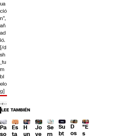
ua
ció
n”,
añ
ad
ió.
[/d
sh
_tu
m
bl
elo
g]
LEE TAMBIÉN
D
Su
"E
Pa
H
Jo
Se
Es
os
bt
s
so
un
ve
rn
ta