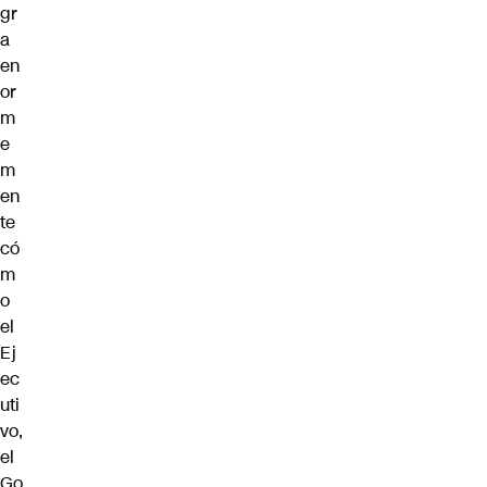
gr
a
en
or
m
e
m
en
te
có
m
o
el
Ej
ec
uti
vo,
el
Go