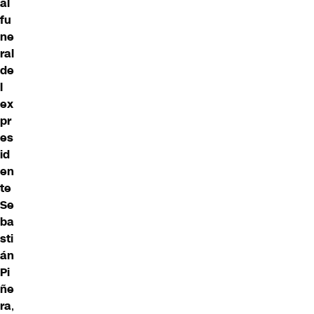
al
fu
ne
ral
de
l
ex
pr
es
id
en
te
Se
ba
sti
án
Pi
ñe
ra
,