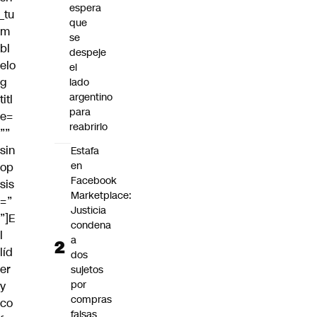
espera
_tu
que
m
se
bl
despeje
elo
el
g
lado
argentino
titl
para
e=
reabrirlo
””
sin
Estafa
en
op
Facebook
sis
Marketplace:
=”
Justicia
”]E
condena
l
a
líd
dos
er
sujetos
por
y
compras
co
falsas