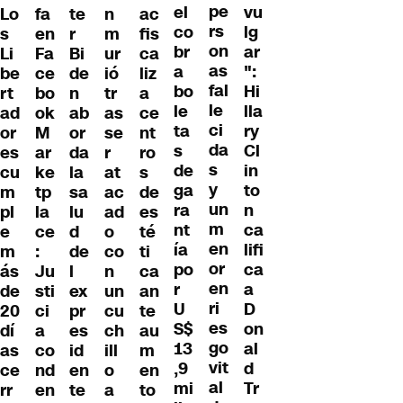
pe
el
vu
Lo
te
n
ac
fa
rs
co
lg
s
r
m
fis
en
on
br
ar
Li
Bi
ur
ca
Fa
as
a
":
be
de
ió
liz
ce
fal
bo
Hi
rt
n
tr
a
bo
le
le
lla
ad
ab
as
ce
ok
ci
ta
ry
or
or
se
nt
M
da
s
Cl
es
da
r
ro
ar
s
de
in
cu
la
at
s
ke
y
ga
to
m
sa
ac
de
tp
un
ra
n
pl
lu
ad
es
la
m
nt
ca
e
d
o
té
ce
en
ía
lifi
m
de
co
ti
:
or
po
ca
ás
l
n
ca
Ju
en
r
a
de
ex
un
an
sti
ri
U
D
20
pr
cu
te
ci
es
S$
on
dí
es
ch
au
a
go
13
al
as
id
ill
m
co
vit
,9
d
ce
en
o
en
nd
al
mi
Tr
rr
te
a
to
en