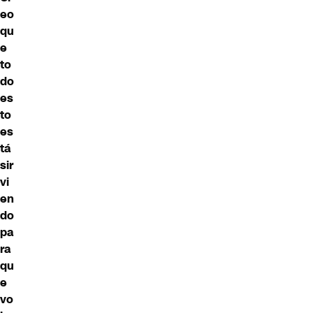
eo
qu
e
to
do
es
to
es
tá
sir
vi
en
do
pa
ra
qu
e
vo