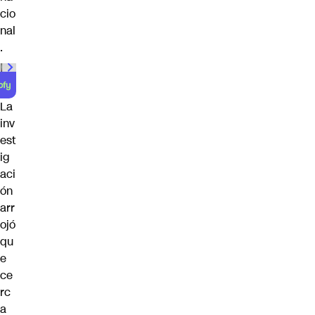
cio
nal
.
00:00
/
01:00
La
inv
est
ig
aci
ón
arr
ojó
qu
e
ce
rc
a