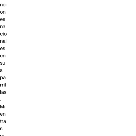
nci
on
es
na
cio
nal
es
en
su
s
pa
rril
las
.
Mi
en
tra
s
m