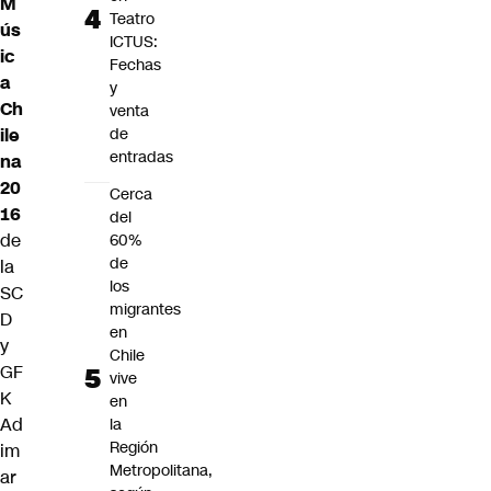
M
Teatro
ús
ICTUS:
ic
Fechas
a
y
Ch
venta
ile
de
entradas
na
20
Cerca
16
del
de
60%
de
la
los
SC
migrantes
D
en
y
Chile
GF
vive
K
en
Ad
la
Región
im
Metropolitana,
ar