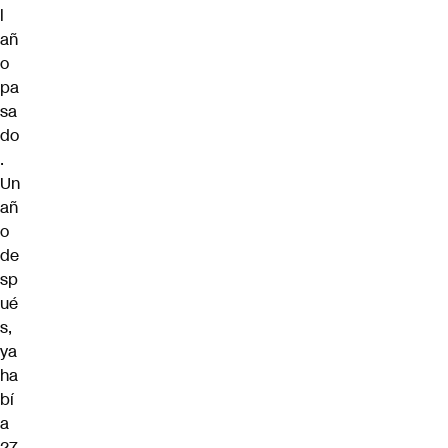
l
añ
o
pa
sa
do
.
Un
añ
o
de
sp
ué
s,
ya
ha
bí
a
27