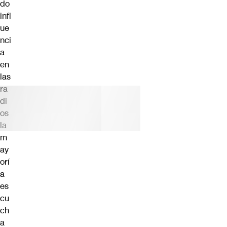
do
infl
ue
nci
a
en
las
ra
di
os
la
m
ay
orí
a
es
cu
ch
a