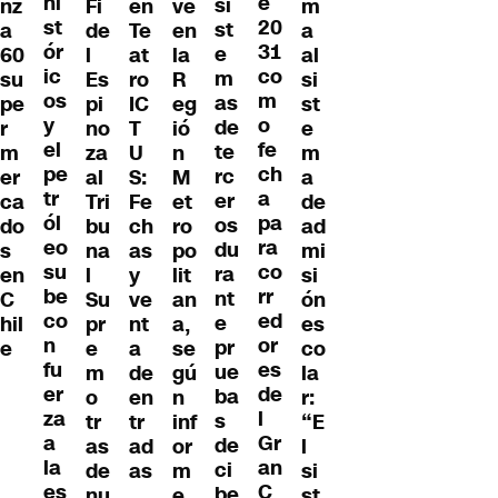
hi
e
si
nz
Fi
ve
m
en
st
20
st
a
de
en
a
Te
ór
31
e
60
l
la
al
at
ic
co
m
su
Es
R
si
ro
os
m
as
pe
pi
eg
st
IC
y
o
de
r
no
ió
e
T
el
fe
te
m
za
n
m
U
pe
ch
rc
er
al
M
a
S:
tr
a
er
ca
Tri
et
de
Fe
ól
pa
os
do
bu
ro
ad
ch
eo
ra
du
s
na
po
mi
as
su
co
ra
en
l
lit
si
y
be
rr
nt
C
Su
an
ón
ve
co
ed
e
hil
pr
a,
es
nt
n
or
pr
e
e
se
co
a
fu
es
ue
m
gú
la
de
er
de
ba
o
n
r:
en
za
l
s
tr
inf
“E
tr
a
Gr
de
as
or
l
ad
la
an
ci
de
m
si
as
es
C
be
nu
e
st