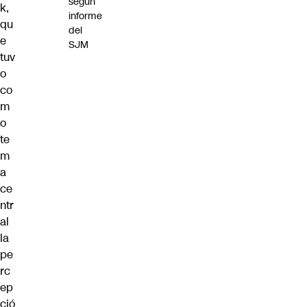
según
k,
informe
qu
del
e
SJM
tuv
o
co
m
o
te
m
a
ce
ntr
al
la
pe
rc
ep
ció