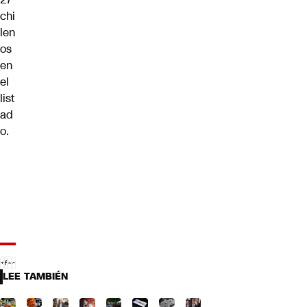
chi
len
os
en
el
list
ad
o.
LEE TAMBIÉN