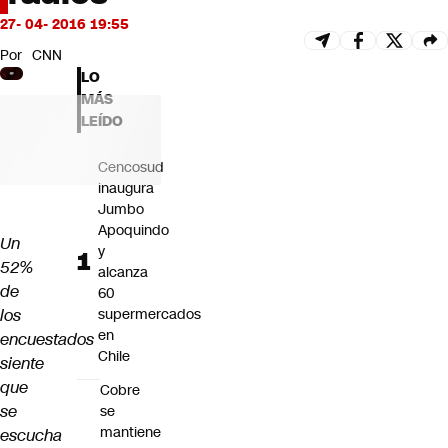
Futuro 360
27- 04- 2016 19:55
Opinión
Por
CNN
LO
MÁS
LEÍDO
Cencosud
inaugura
Jumbo
Apoquindo
Un
y
52%
alcanza
de
60
los
supermercados
en
encuestados
Chile
siente
que
Cobre
se
se
mantiene
escucha