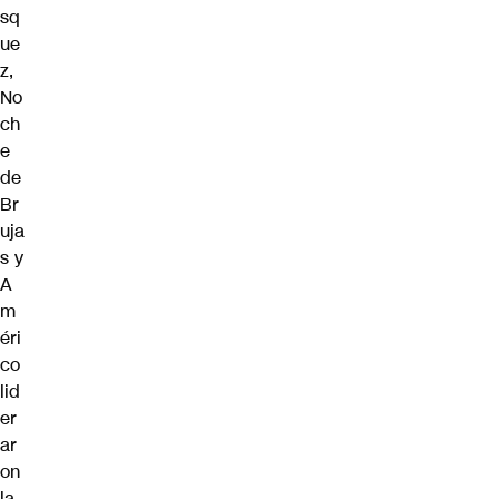
sq
ue
z,
No
ch
e
de
Br
uja
s y
A
m
éri
co
lid
er
ar
on
la