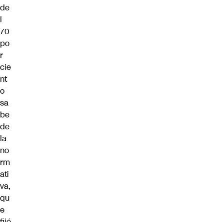
de
l
70
po
r
cie
nt
o
sa
be
de
la
no
rm
ati
va,
qu
e
fijó