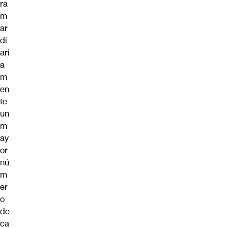
ra
m
ar
di
ari
a
m
en
te
un
m
ay
or
nú
m
er
o
de
ca