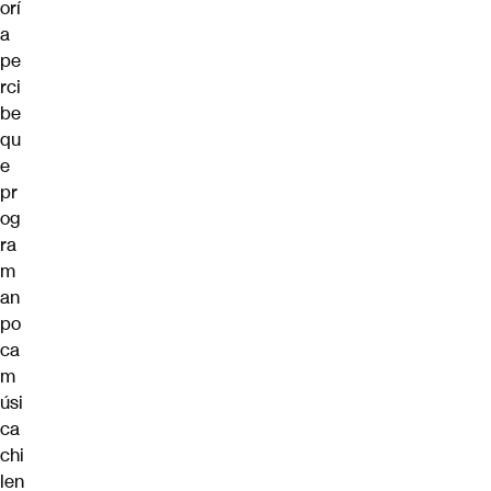
orí
a
pe
rci
be
qu
e
pr
og
ra
m
an
po
ca
m
úsi
ca
chi
len