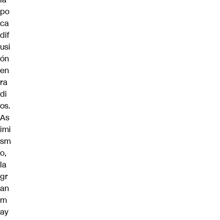
po
ca
dif
usi
ón
en
ra
di
os.
As
imi
sm
o,
la
gr
an
m
ay