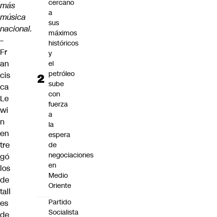
cercano
más
a
música
sus
nacional.
máximos
–
históricos
Fr
y
an
el
petróleo
cis
sube
ca
con
Le
fuerza
wi
a
n
la
en
espera
tre
de
negociaciones
gó
en
los
Medio
de
Oriente
tall
Partido
es
Socialista
de