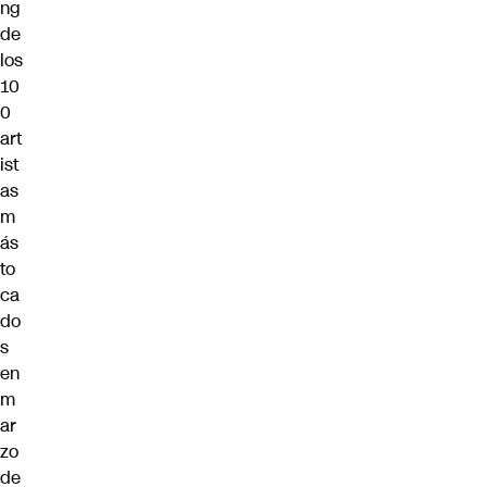
ng
de
los
10
0
art
ist
as
m
ás
to
ca
do
s
en
m
ar
zo
de