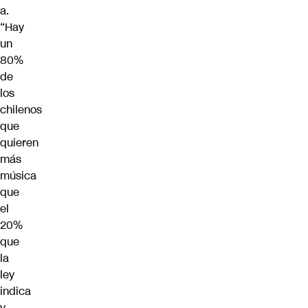
a.
“Hay
un
80%
de
los
chilenos
que
quieren
más
música
que
el
20%
que
la
ley
indica
y