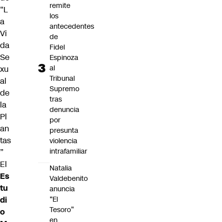
remite
“L
los
a
antecedentes
Vi
de
da
Fidel
Se
Espinoza
al
xu
Tribunal
al
Supremo
de
tras
la
denuncia
Pl
por
an
presunta
tas
violencia
intrafamiliar
”
El
Natalia
Es
Valdebenito
tu
anuncia
di
“El
Tesoro”
o
en