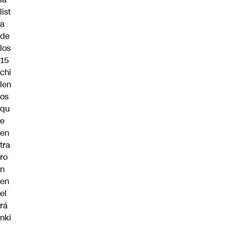
list
a
de
los
15
chi
len
os
qu
e
en
tra
ro
n
en
el
rá
nki