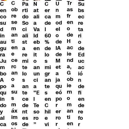
C
Tr
U
C
Pa
C
Su
N
ob
as
n
en
rti
er
bs
at
re
fr
m
co
do
ca
ec
ali
se
en
od
su
So
de
re
a
m
o
el
d
ci
l
ta
Va
an
de
o
in
ali
60
ri
ld
ti
H
de
au
st
%
o
eb
en
ac
IA
gu
a
de
de
en
e
ie
de
ra
re
lo
Ed
it
ce
nd
M
Ju
mi
s
uc
o
rc
a,
et
m
te
mi
ac
an
an
G
a
bo
lo
gr
ió
un
o
ob
ja
A
s
an
n
ci
a
ie
qu
po
an
te
de
a
su
rn
eó
qu
te
s
fi
“E
s
o
po
in
ce
en
en
l
m
m
r
do
de
C
de
Te
áx
an
er
y
nt
hil
re
so
im
ti
ro
al
es
e
fo
ro
os
en
r
ca
de
vi
r
”