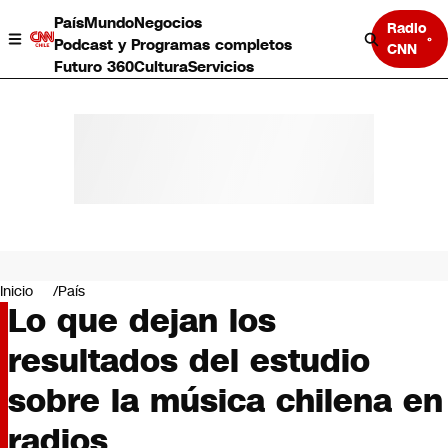
País
Mundo
Negocios
Radio
Podcast y Programas completos
CNN
Futuro 360
Cultura
Servicios
País
Mundo
Negocios
Inicio
País
Lo que dejan los
Deportes
Programas completos
resultados del estudio
Cultura
Servicios
sobre la música chilena en
Bits
CNN Data
radios
CNN tiempo