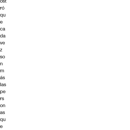
ost
ró
qu
e
ca
da
ve
z
so
n
m
ás
las
pe
rs
on
as
qu
e