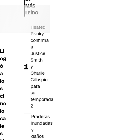
Futuro 360
MÁS
Opinión
LEÍDO
Heated
Rivalry
confirma
a
Ll
Justice
eg
Smith
ó
y
a
Charlie
Gillespie
lo
para
s
su
ci
temporada
ne
2
lo
Praderas
ca
inundadas
le
y
s
daños