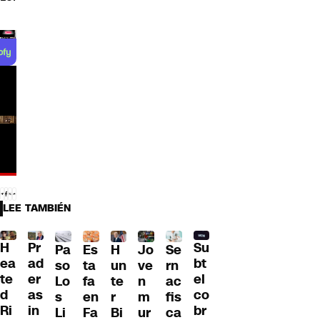
LEE TAMBIÉN
H
Pr
Su
Pa
H
Jo
Se
Es
ea
ad
bt
so
un
ve
rn
ta
te
er
el
Lo
te
n
ac
fa
d
as
co
s
r
m
fis
en
Ri
in
br
Li
Bi
ur
ca
Fa