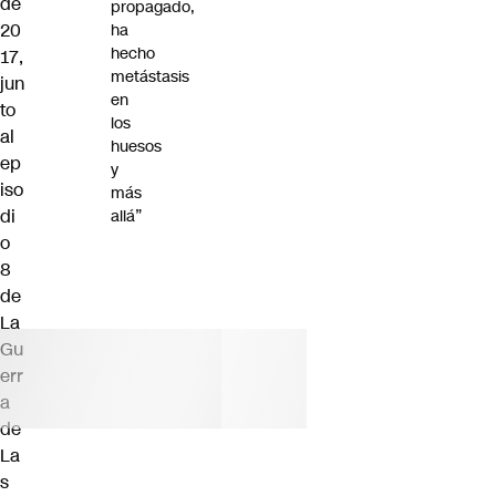
de
propagado,
20
ha
hecho
17,
metástasis
jun
en
to
los
al
huesos
ep
y
iso
más
di
allá”
o
8
de
La
Gu
err
a
de
La
s