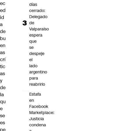
ec
días
ed
cerrado:
Delegado
id
de
a
Valparaíso
de
espera
bu
que
en
se
as
despeje
crí
el
lado
tic
argentino
as
para
y
reabrirlo
de
la
Estafa
en
qu
Facebook
e
Marketplace:
se
Justicia
es
condena
pe