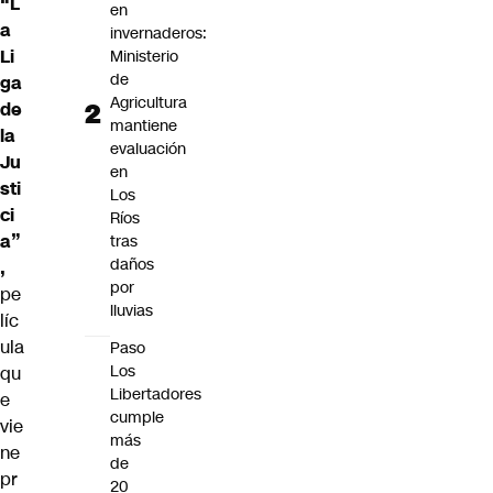
“L
en
a
invernaderos:
Li
Ministerio
de
ga
Agricultura
de
mantiene
la
evaluación
Ju
en
sti
Los
ci
Ríos
a”
tras
daños
,
por
pe
lluvias
líc
ula
Paso
Los
qu
Libertadores
e
cumple
vie
más
ne
de
pr
20