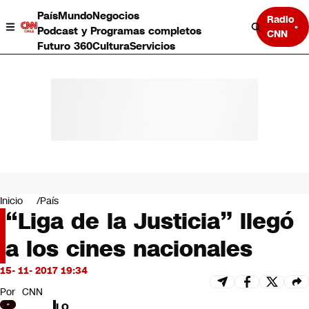
País
Mundo
Negocios
Radio
Podcast y Programas completos
CNN
Futuro 360
Cultura
Servicios
País
Mundo
Negocios
Inicio
País
“Liga de la Justicia” llegó
Deportes
Programas completos
a los cines nacionales
Cultura
Servicios
15- 11- 2017 19:34
Bits
CNN Data
Por
CNN
CNN tiempo
LO