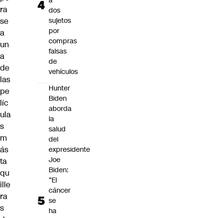
a
ra
dos
se
sujetos
por
a
compras
un
falsas
a
de
de
vehículos
las
Hunter
pe
Biden
líc
aborda
ula
la
s
salud
m
del
ás
expresidente
Joe
ta
Biden:
qu
“El
ille
cáncer
ra
se
s
ha