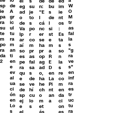
lle
io
a
el
de
de
ed
s
sp
de
W
eg
n:
bu
im
su
ie
A
O
ad
“E
s
ie
je
pa
gr
M
o
l
de
nt
to
ra
ic
tr
de
cá
l
os
s
su
ul
as
Va
nc
si
:
po
te
tu
fal
lp
er
st
Es
r
m
ra
la
ar
se
e
ta
co
po
m
s
aí
ha
m
s
m
ra
an
"g
so
pr
a
so
pr
da
ti
ra
es
op
R
n
as
2
en
ve
pe
ag
E
la
fal
e
s"
ra
ad
D
s
sa
ev
en
qu
o,
en
re
s
al
inf
e
ha
La
co
de
ua
ra
se
he
Pi
m
ve
ci
es
de
ch
nt
en
hí
ón
tr
sp
o
an
da
cu
en
uc
ej
m
a
ci
lo
Lo
tu
e
et
on
s
s
ra
el
ás
es