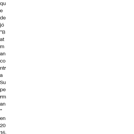
qu
e
de
jó
“B
at
m
an
co
ntr
a
Su
pe
rm
an
”
en
20
16.