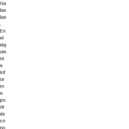
Ga
lax
ias
.
En
el
sig
uie
nt
e
inf
or
m
e
po
dr
ás
co
no