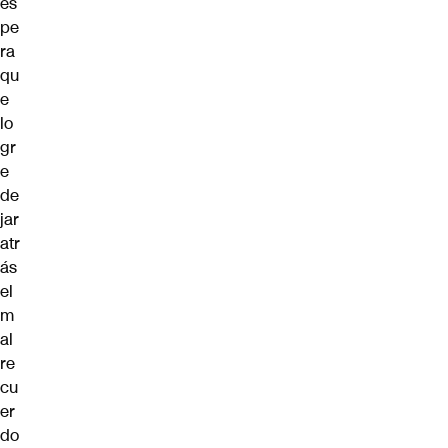
es
pe
ra
qu
e
lo
gr
e
de
jar
atr
ás
el
m
al
re
cu
er
do