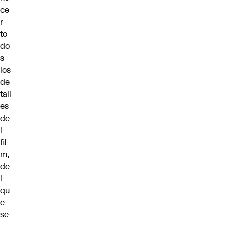
ce
r
to
do
s
los
de
tall
es
de
l
fil
m,
de
l
qu
e
se