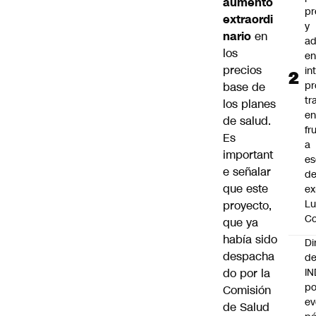
aumento
pr
extraordi
y
nario
en
ad
los
e
precios
in
pr
base de
tr
los planes
en
de salud.
fr
Es
a
important
es
e señalar
de
que este
ex
Lu
proyecto,
Co
que ya
había sido
Di
despacha
de
do por la
I
po
Comisión
ev
de Salud