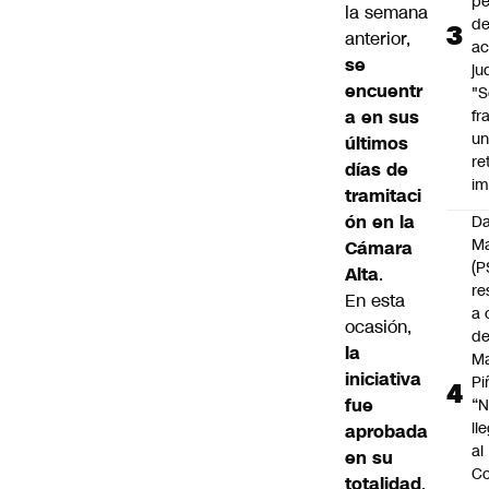
pé
la semana
d
anterior,
ac
se
ju
encuentr
"S
a en sus
fr
u
últimos
re
días de
im
tramitaci
ón en la
Da
Ma
Cámara
(P
Alta
.
re
En esta
a 
ocasión,
d
la
M
iniciativa
Pi
fue
“
ll
aprobada
al
en su
Co
totalidad
,