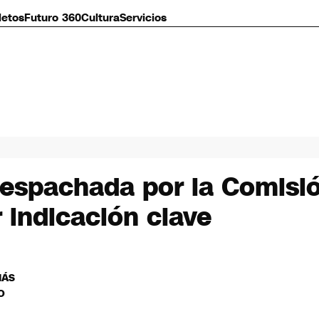
letos
Futuro 360
Cultura
Servicios
despachada por la Comisi
 indicación clave
MÁS
O