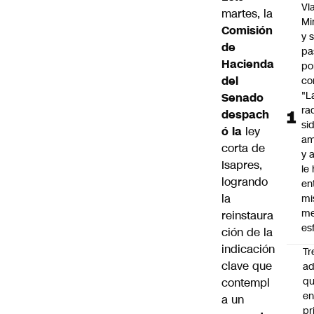
Vl
martes, la
Mi
Comisión
y 
de
pa
Hacienda
po
del
co
"L
Senado
ra
despach
si
ó la
ley
am
corta de
y a
Isapres
,
le
logrando
en
la
mi
me
reinstaura
es
ción de la
indicación
Tr
clave que
ad
q
contempl
e
a un
pr