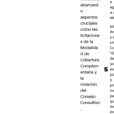
a
abarcand
ag
o
a 
aspectos
él
cruciales
Iv
como las
Ar
licitacione
y 
s de la
cr
Modalida
Co
"E
d de
d
Cobertura
so
Complem
es
entaria y
pú
la
o
creación
pr
del
m
pa
Consejo
qu
Consultivo
m
.
im