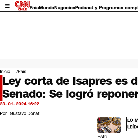
País
Mundo
Negocios
Podcast y Programas comp
País
Mundo
Inicio
País
Negocios
Ley corta de Isapres es 
Deportes
Senado: Se logró reponer
Programas completos
Cultura
Servicios
23- 01- 2024 16:22
Bits
Por
Gustavo Donat
CNN Data
LO 
CNN tiempo
LEÍD
Futuro 360
Este
Opinión