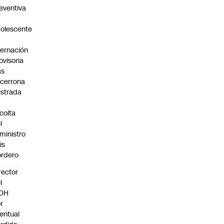
eventiva
olescente
n
ternación
ovisoria
as
cerrona
ustrada
colta
l
ministro
is
rdero
rector
l
NDH
r
entual