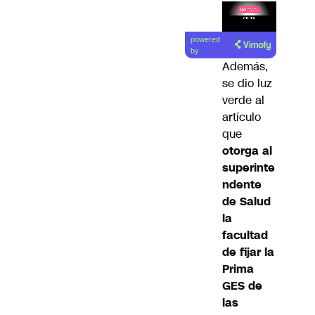
Lea el
powered
artículo
by
Además,
se dio luz
verde al
artículo
que
otorga al
superinte
ndente
de Salud
la
facultad
de fijar la
Prima
GES de
las