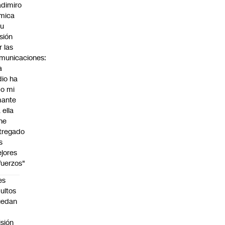
adimiro
mica
su
sión
r las
municaciones:
a
dio ha
do mi
ante
 ella
 he
tregado
s
jores
fuerzos"
es
ultos
uedan
n
isión