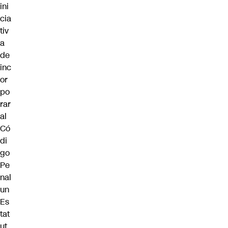
ini
cia
tiv
a
de
inc
or
po
rar
al
Có
di
go
Pe
nal
un
Es
tat
ut