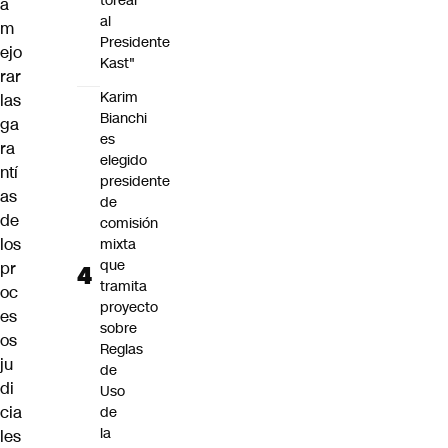
torear
a
al
m
Presidente
ejo
Kast"
rar
Karim
las
Bianchi
ga
es
ra
elegido
ntí
presidente
as
de
de
comisión
los
mixta
que
pr
tramita
oc
proyecto
es
sobre
os
Reglas
ju
de
di
Uso
cia
de
la
les