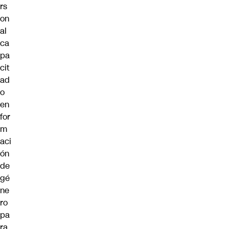
rs
on
al
ca
pa
cit
ad
o
en
for
m
aci
ón
de
gé
ne
ro
pa
ra