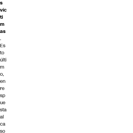
s
víc
ti
m
as
.
Es
to
últi
m
o,
en
re
sp
ue
sta
al
ca
so