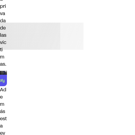
pri
va
da
de
las
víc
ti
m
as.
00:00
/
00:59
Ad
e
m
ás
est
a
ev