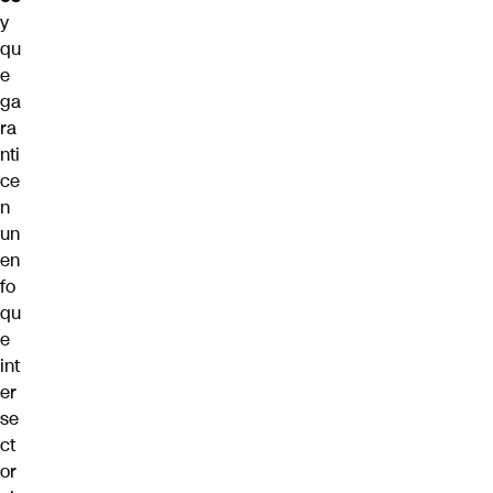
y
qu
e
ga
ra
nti
ce
n
un
en
fo
qu
e
int
er
se
ct
or