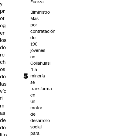
Fuerza
y
pr
Biministro
ot
Mas
por
eg
contratación
er
de
los
196
de
jóvenes
re
en
ch
Collahuasi:
os
"La
minería
de
se
las
transforma
víc
en
ti
un
m
motor
as
de
de
desarrollo
social
de
para
lito