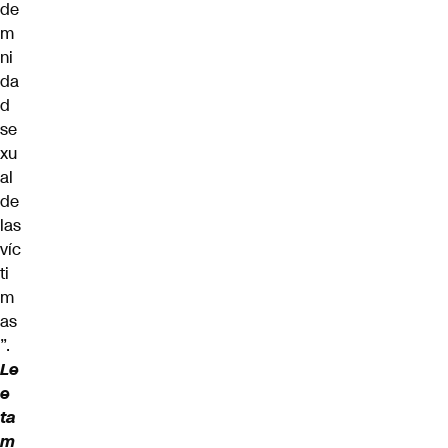
de
m
ni
da
d
se
xu
al
de
las
víc
ti
m
as
”.
Le
e
ta
m