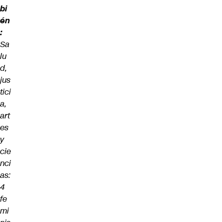
bi
én
:
Sa
lu
d,
jus
tici
a,
art
es
y
cie
nci
as:
4
fe
mi