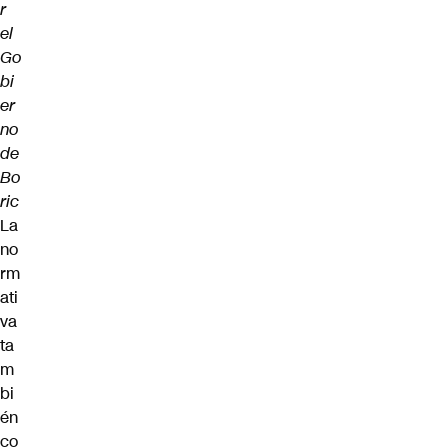
r
el
Go
bi
er
no
de
Bo
ric
La
no
rm
ati
va
ta
m
bi
én
co