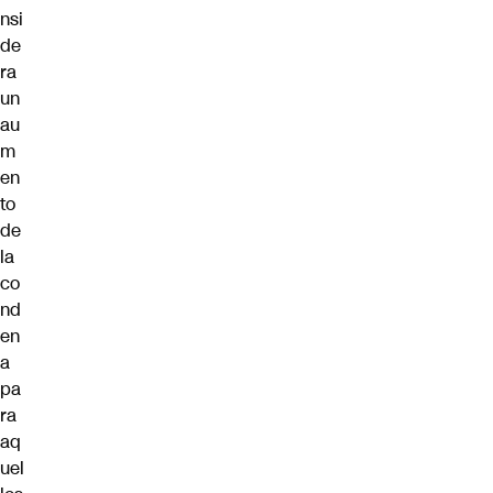
nsi
de
ra
un
au
m
en
to
de
la
co
nd
en
a
pa
ra
aq
uel