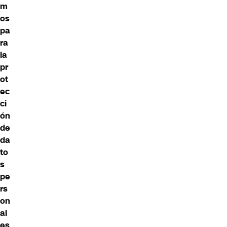
m
os
pa
ra
la
pr
ot
ec
ci
ón
de
da
to
s
pe
rs
on
al
es