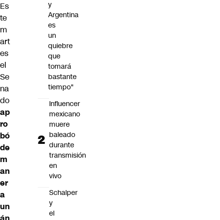
y
Es
Argentina
te
es
m
un
art
quiebre
es
que
el
tomará
Se
bastante
tiempo"
na
do
Influencer
ap
mexicano
ro
muere
baleado
bó
durante
de
transmisión
m
en
an
vivo
er
Schalper
a
y
un
el
án