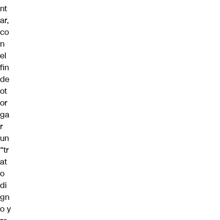
nt
ar,
co
n
el
fin
de
ot
or
ga
r
un
“tr
at
o
di
gn
o y