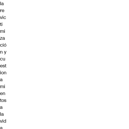
la
re
vic
ti
mi
za
ció
n y
cu
est
ion
a
mi
en
tos
a
la
vid
a