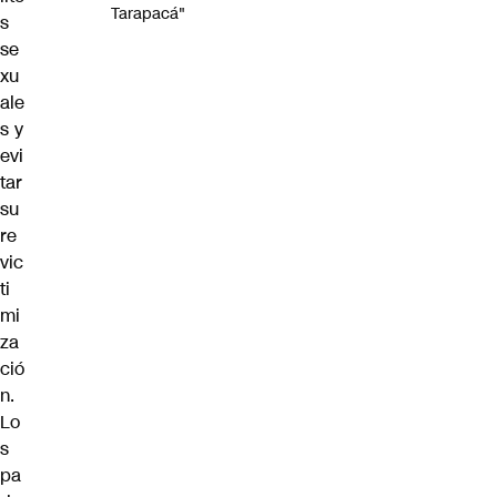
Tarapacá"
s
se
xu
ale
s y
evi
tar
su
re
vic
ti
mi
za
ció
n.
Lo
s
pa