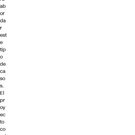
ab
or
da
r
est
e
tip
o
de
ca
so
s.
El
pr
oy
ec
to
co