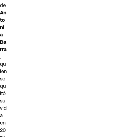
de
An
to
ni
a
Ba
rra
,
qu
ien
se
qu
itó
su
vid
a
en
20