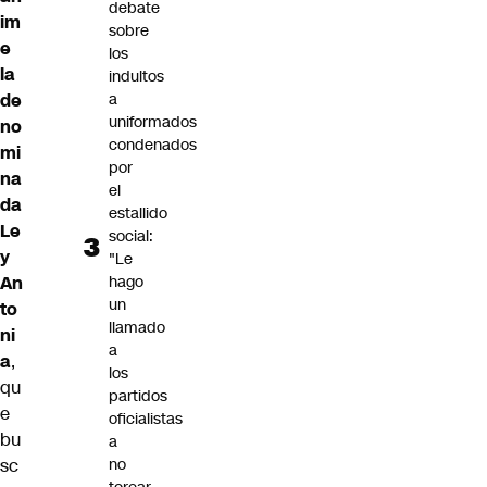
debate
im
sobre
e
los
la
indultos
de
a
uniformados
no
condenados
mi
por
na
el
da
estallido
Le
social:
y
"Le
An
hago
un
to
llamado
ni
a
a
,
los
qu
partidos
e
oficialistas
bu
a
sc
no