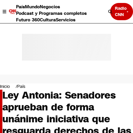
País
Mundo
Negocios
Radio
Podcast y Programas completos
CNN
Futuro 360
Cultura
Servicios
País
Mundo
Negocios
Inicio
País
Ley Antonia: Senadores
Deportes
Programas completos
aprueban de forma
Cultura
Servicios
unánime iniciativa que
Bits
CNN Data
resguarda derechos de las
CNN tiempo