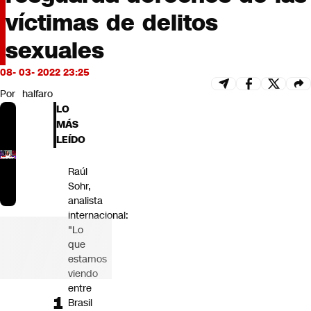
Futuro 360
víctimas de delitos
Opinión
sexuales
08- 03- 2022 23:25
Por
halfaro
LO
MÁS
LEÍDO
Raúl
Sohr,
analista
internacional:
"Lo
que
estamos
viendo
entre
Brasil