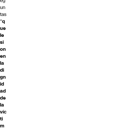
eg
un
tas
“
q
ue
le
si
on
en
la
di
gn
id
ad
de
la
víc
ti
m