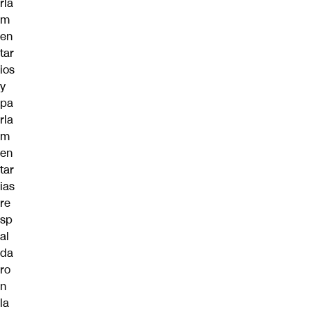
rla
m
en
tar
ios
y
pa
rla
m
en
tar
ias
re
sp
al
da
ro
n
la