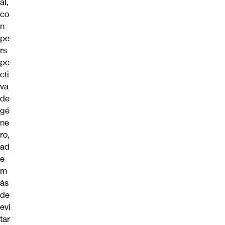
al,
co
n
pe
rs
pe
cti
va
de
gé
ne
ro,
ad
e
m
ás
de
evi
tar