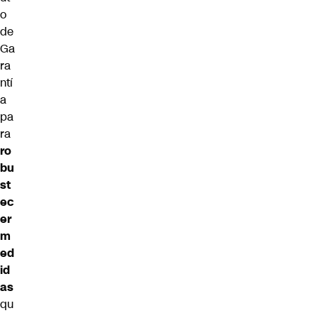
o
de
Ga
ra
ntí
a
pa
ra
ro
bu
st
ec
er
m
ed
id
as
qu