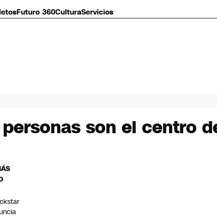
letos
Futuro 360
Cultura
Servicios
personas son el centro d
MÁS
O
ckstar
uncia