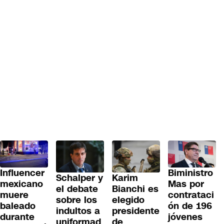
Influencer
Biministro
Schalper y
Karim
mexicano
Mas por
el debate
Bianchi es
muere
contrataci
sobre los
elegido
baleado
ón de 196
indultos a
presidente
durante
jóvenes
uniformad
de