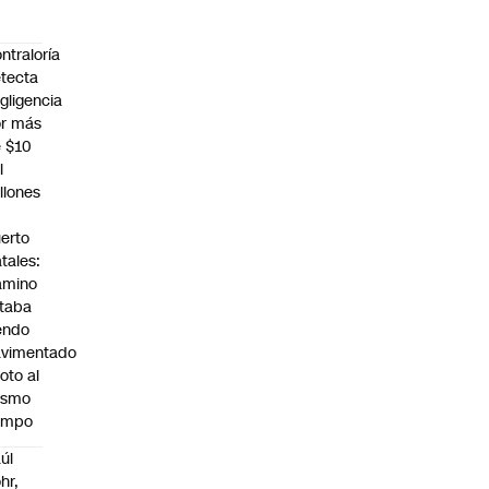
ntraloría
tecta
gligencia
r más
 $10
l
llones
n
erto
tales:
amino
taba
endo
avimentado
roto al
ismo
empo
úl
hr,