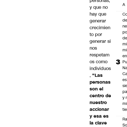
personas,
A
y que no
hay que
Co
de
generar
ne
crecimien
po
to por
de
generar si
mi
nos
mi
respetam
e
os como
Pu
Na
individuos
C
,
“Las
es
personas
si
son el
p
centro de
y 
nuestro
m
accionar
ti
y esa es
Ra
la clave
So