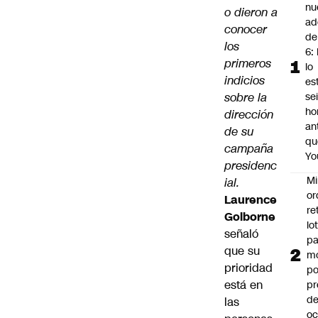
nu
o dieron a
ad
conocer
de
los
6: 
primeros
lo
indicios
es
sobre la
se
ho
dirección
an
de su
qu
campaña
Yo
presidenc
Mi
ial.
or
Laurence
re
Golborne
lo
señaló
p
que su
m
prioridad
po
está en
pr
d
las
oc