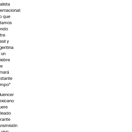
alista
ternacional:
o que
stamos
endo
tre
asil y
gentina
 un
iebre
ue
omará
stante
empo"
fluencer
exicano
uere
leado
rante
ansmisión
 vivo