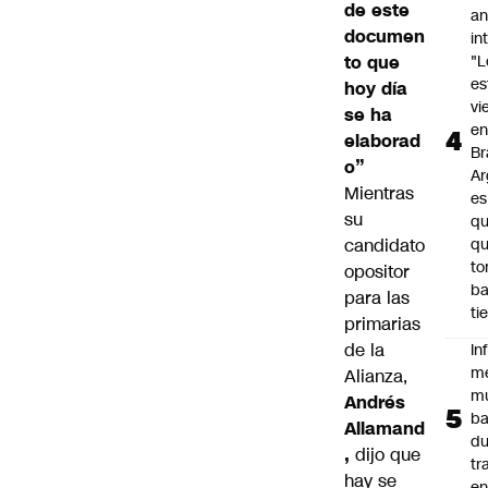
de este
an
documen
in
to que
"L
e
hoy día
vi
se ha
en
elaborad
Br
o”
Ar
Mientras
es
su
qu
candidato
q
t
opositor
ba
para las
ti
primarias
de la
In
m
Alianza,
m
Andrés
ba
Allamand
du
,
dijo que
tr
hay se
en