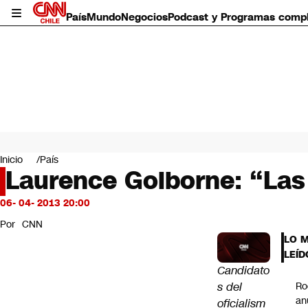
País
Mundo
Negocios
Podcast y Programas comp
País
Mundo
Inicio
País
Negocios
Laurence Golborne: “Las 
Deportes
Programas completos
06- 04- 2013 20:00
Cultura
Por
CNN
Servicios
LO 
Bits
LEÍD
CNN Data
Candidato
CNN tiempo
s del
Ro
Futuro 360
an
oficialism
Opinión