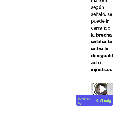
manera
según
señaló, se
puede ir
cerrando
la
brecha
existente
entre la
desiguald
ad e
injusticia.
powered
by