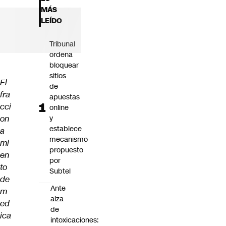
Futuro 360
MÁS
Opinión
LEÍDO
Tribunal
ordena
bloquear
sitios
El
de
fra
apuestas
cci
online
on
y
establece
a
mecanismo
mi
propuesto
en
por
to
Subtel
de
Ante
m
alza
ed
de
ica
intoxicaciones: