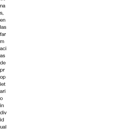
na
s,
en
las
far
m
aci
as
de
pr
op
iet
ari
o
in
div
id
ual