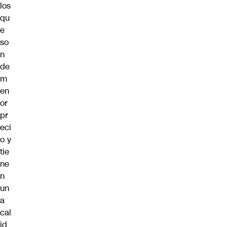
los
qu
e
so
n
de
m
en
or
pr
eci
o y
tie
ne
n
un
a
cal
id