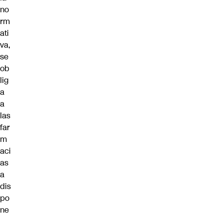
no
rm
ati
va,
se
ob
lig
a
a
las
far
m
aci
as
a
dis
po
ne