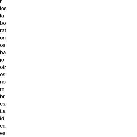
r
los
la
bo
rat
ori
os
ba
jo
otr
os
no
m
br
es.
La
id
ea
es