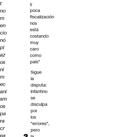
t
y
no
poca
fiscalización
m
nos
en
está
cio
costando
nó
muy
pl
caro
az
como
os
país"
ni
Sigue
m
la
ec
disputa:
ani
Infantino
se
sm
disculpa
os
por
pa
los
ra
"errores",
cr
pero
ea
la