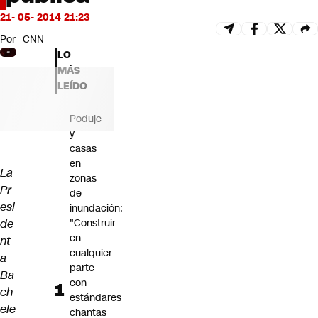
Futuro 360
21- 05- 2014 21:23
Opinión
Por
CNN
LO
MÁS
LEÍDO
Poduje
y
casas
en
La
zonas
Pr
de
esi
inundación:
de
"Construir
en
nt
cualquier
a
parte
Ba
con
ch
estándares
ele
chantas