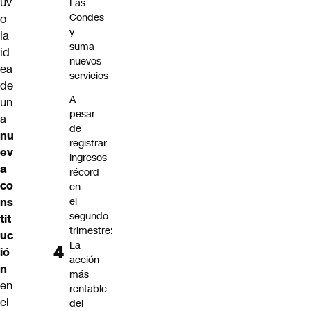
uv
Las
Condes
o
y
la
suma
id
nuevos
ea
servicios
de
A
un
pesar
a
de
nu
registrar
ev
ingresos
a
récord
co
en
ns
el
segundo
tit
trimestre:
uc
La
ió
acción
n
más
en
rentable
el
del