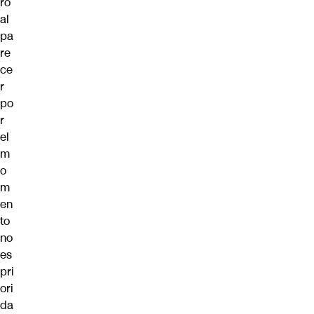
ro
al
pa
re
ce
r
po
r
el
m
o
m
en
to
no
es
pri
ori
da