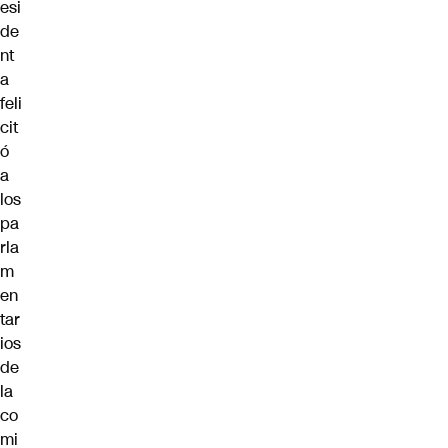
esi
de
nt
a
feli
cit
ó
a
los
pa
rla
m
en
tar
ios
de
la
co
mi