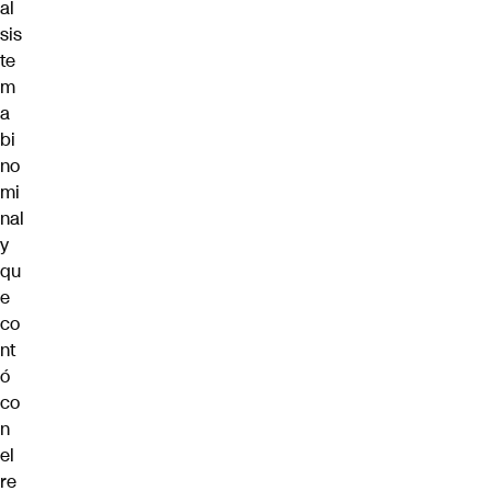
al
sis
te
m
a
bi
no
mi
nal
y
qu
e
co
nt
ó
co
n
el
re