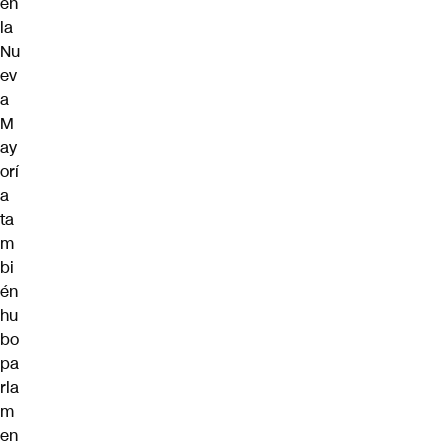
en
la
Nu
ev
a
M
ay
orí
a
ta
m
bi
én
hu
bo
pa
rla
m
en