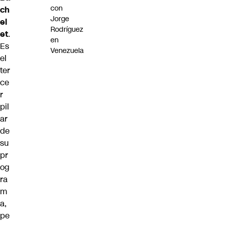
con
ch
Jorge
el
Rodríguez
et
.
en
Es
Venezuela
el
ter
ce
r
pil
ar
de
su
pr
og
ra
m
a,
pe