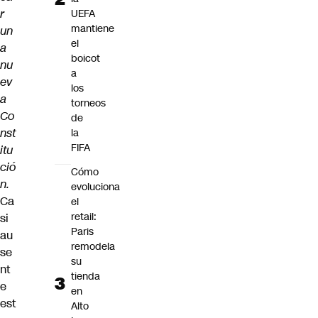
r
UEFA
mantiene
un
el
a
boicot
nu
a
ev
los
a
torneos
Co
de
nst
la
FIFA
itu
ció
Cómo
n.
evoluciona
Ca
el
retail:
si
Paris
au
remodela
se
su
nt
tienda
e
en
est
Alto