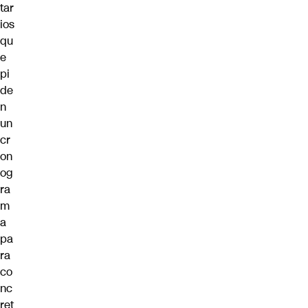
tar
ios
qu
e
pi
de
n
un
cr
on
og
ra
m
a
pa
ra
co
nc
ret