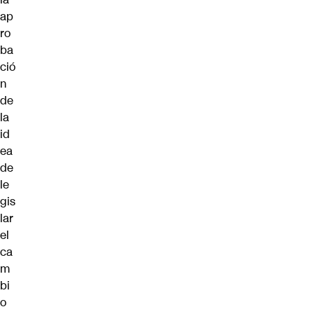
ap
ro
ba
ció
n
de
la
id
ea
de
le
gis
lar
el
ca
m
bi
o