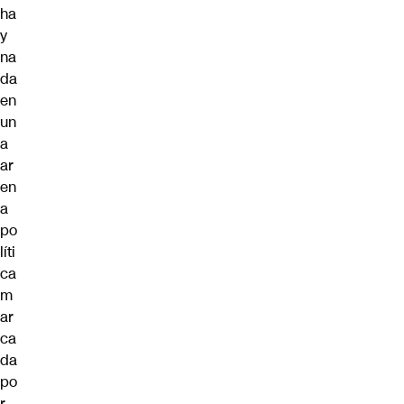
ha
y
na
da
en
un
a
ar
en
a
po
líti
ca
m
ar
ca
da
po
r