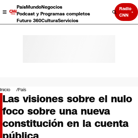
País
Mundo
Negocios
Radio
Podcast y Programas completos
CNN
Futuro 360
Cultura
Servicios
País
Mundo
Negocios
Inicio
País
Las visiones sobre el nulo
Deportes
Programas completos
foco sobre una nueva
Cultura
Servicios
constitución en la cuenta
Bits
CNN Data
pública
CNN tiempo