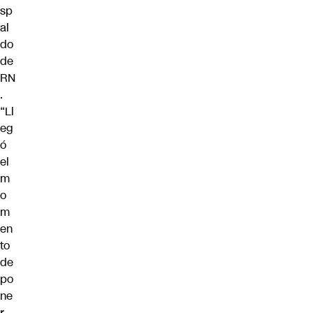
sp
al
do
de
RN
.
“Ll
eg
ó
el
m
o
m
en
to
de
po
ne
r