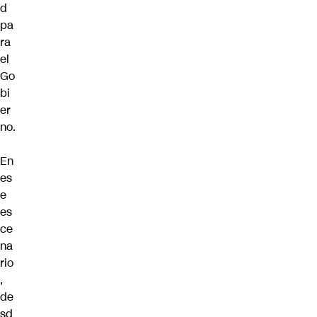
d
pa
ra
el
Go
bi
er
no.
En
es
e
es
ce
na
rio
,
de
sd