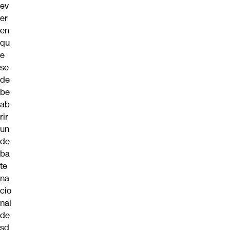
ev
er
en
qu
e
se
de
be
ab
rir
un
de
ba
te
na
cio
nal
de
sd