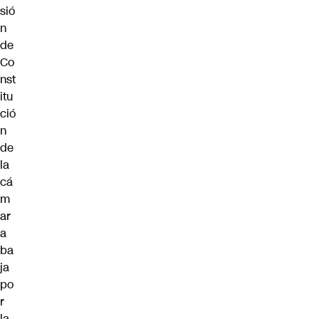
sió
n
de
Co
nst
itu
ció
n
de
la
cá
m
ar
a
ba
ja
po
r
la