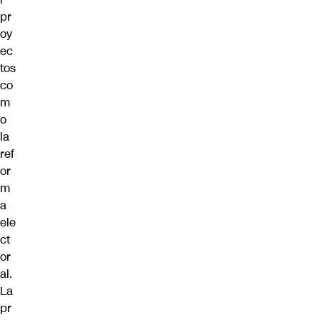
pr
oy
ec
tos
co
m
o
la
ref
or
m
a
ele
ct
or
al.
La
pr