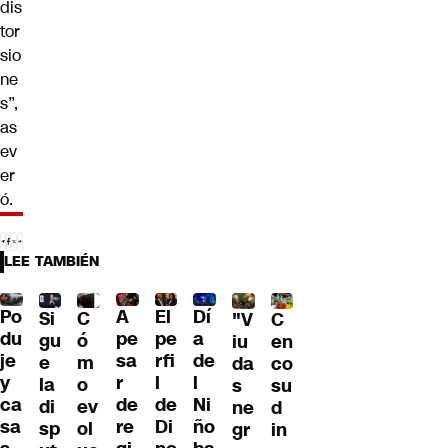
dis
tor
sio
ne
s”,
as
ev
er
ó.
LEE TAMBIÉN
Po
A
El
Dí
C
Si
C
"V
du
pe
pe
a
ó
gu
en
iu
je
sa
rfi
de
m
e
co
da
y
r
l
l
o
la
su
s
ca
de
de
Ni
ev
di
d
ne
sa
re
Di
ño
ol
sp
in
gr