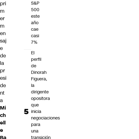
pri
S&P
500
m
este
er
año
m
cae
en
casi
saj
7%
e
El
de
perfil
la
de
pr
Dinorah
esi
Figuera,
de
la
dirigente
nt
opositora
a
que
Mi
inicia
ch
negociaciones
ell
para
e
una
Ba
transición