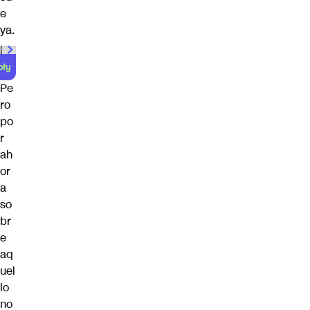
e
ya.
00:00
/
01:00
Pe
ro
po
r
ah
or
a
so
br
e
aq
uel
lo
no