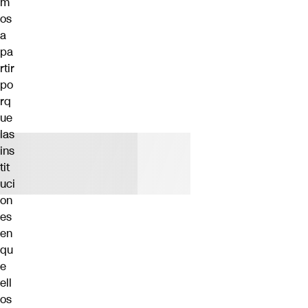
m
os
a
pa
rtir
po
rq
ue
las
ins
tit
uci
on
es
en
qu
e
ell
os