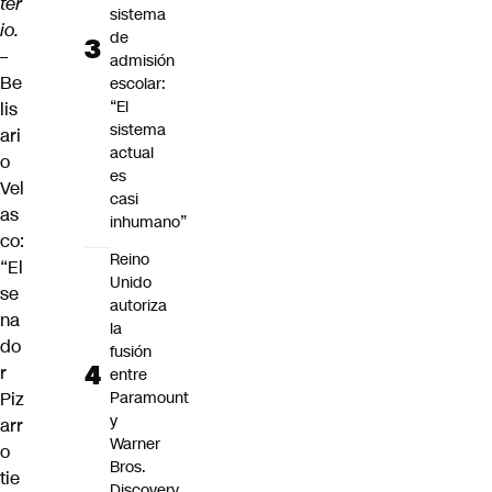
ter
sistema
io.
de
–
admisión
Be
escolar:
“El
lis
sistema
ari
actual
o
es
Vel
casi
as
inhumano”
co:
Reino
“El
Unido
se
autoriza
na
la
do
fusión
r
entre
Piz
Paramount
y
arr
Warner
o
Bros.
tie
Discovery