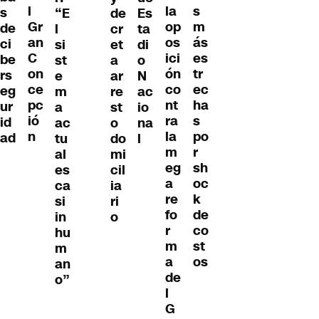
l
la
s
s
“E
de
Es
Gr
op
m
de
l
cr
ta
an
os
ás
ci
si
et
di
C
ici
es
be
st
a
o
on
ón
tr
rs
e
ar
N
ce
co
ec
eg
m
re
ac
pc
nt
ha
ur
a
st
io
ió
ra
s
id
ac
o
na
n
la
po
ad
tu
do
l
m
r
al
mi
eg
sh
es
cil
a
oc
ca
ia
re
k
si
ri
fo
de
in
o
r
co
hu
m
st
m
a
os
an
de
o”
l
G