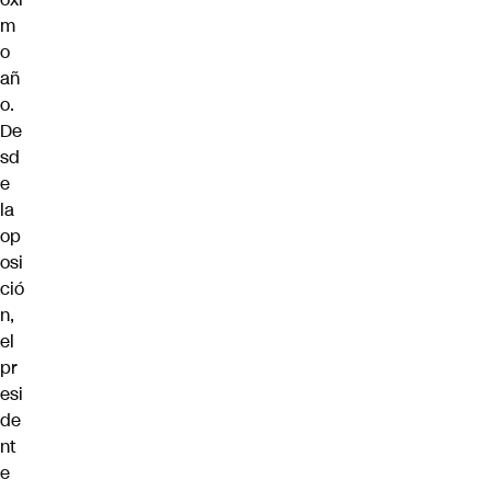
m
o
añ
o.
De
sd
e
la
op
osi
ció
n,
el
pr
esi
de
nt
e