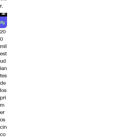
r.
20
0
mil
est
ud
ian
tes
de
los
pri
m
er
os
cin
co