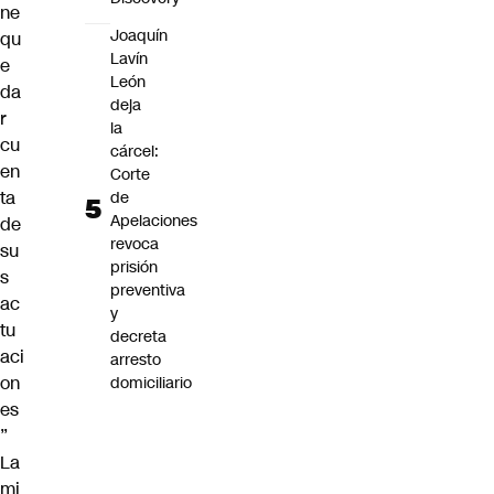
ne
Joaquín
qu
Lavín
e
León
da
deja
r
la
cu
cárcel:
en
Corte
ta
de
Apelaciones
de
revoca
su
prisión
s
preventiva
ac
y
tu
decreta
aci
arresto
on
domiciliario
es
”
La
mi