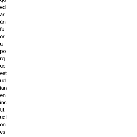
ed
ar
án
fu
er
a
po
rq
ue
est
ud
ian
en
ins
tit
uci
on
es