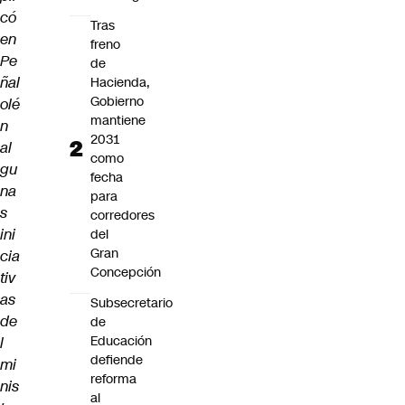
có
Tras
en
freno
Pe
de
ñal
Hacienda,
Gobierno
olé
mantiene
n
2031
al
como
gu
fecha
na
para
s
corredores
ini
del
Gran
cia
Concepción
tiv
as
Subsecretario
de
de
Educación
l
defiende
mi
reforma
nis
al