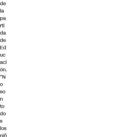
de
la
pa
rti
da
de
Ed
uc
aci
ón.
“N
o
so
n
to
do
s
los
niñ