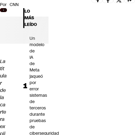
Por
CNN
Futuro 360
LO
Opinión
MÁS
LEÍDO
Un
modelo
de
IA
La
de
tit
Meta
ula
jaqueó
r
por
error
de
sistemas
la
de
ca
terceros
rte
durante
ra
pruebas
ex
de
pli
ciberseguridad