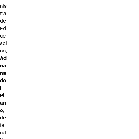
nis
tra
de
Ed
uc
aci
ón,
Ad
ria
na
de
l
Pi
an
o
,
de
fe
nd