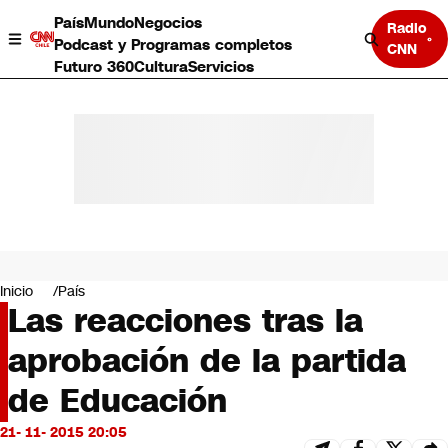
País
Mundo
Negocios
Radio
Podcast y Programas completos
CNN
Futuro 360
Cultura
Servicios
País
Mundo
Negocios
Inicio
País
Las reacciones tras la
Deportes
Programas completos
aprobación de la partida
Cultura
Servicios
de Educación
Bits
CNN Data
21- 11- 2015 20:05
CNN tiempo