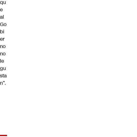
qu
e
al
Go
bi
er
no
no
le
gu
sta
n”.