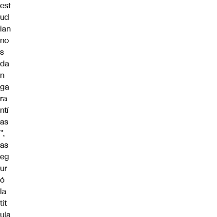
est
ud
ian
no
s
da
n
ga
ra
ntí
as
”,
as
eg
ur
ó
la
tit
ula