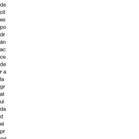
de
cil
es
po
dr
án
ac
ce
de
r a
la
gr
at
ui
da
d
el
pr
óxi